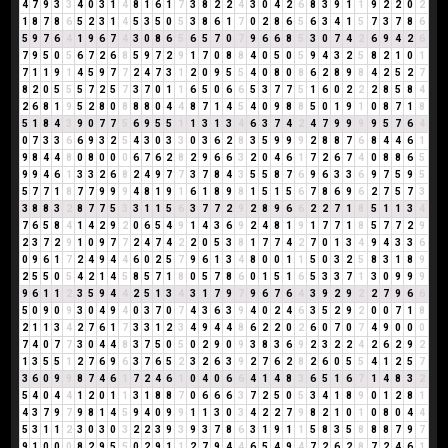
4
7
9
3
3
4
0
3
1
4
8
1
6
1
7
3
8
2
2
4
3
0
4
2
6
8
3
9
1
1
9
2
2
0
2
1
8
7
8
6
5
2
3
1
4
5
3
5
0
5
3
8
6
1
7
0
2
8
6
5
6
3
4
1
5
7
3
7
8
6
5
9
7
6
4
1
9
6
7
4
3
0
8
6
5
6
5
7
0
7
9
6
6
8
5
3
0
7
4
2
6
9
4
2
6
7
9
5
0
5
6
7
2
6
8
5
9
7
2
9
1
7
0
8
8
4
0
5
0
5
9
4
3
2
5
8
2
1
0
1
7
1
1
9
1
4
5
9
7
7
2
4
7
3
1
2
0
9
5
5
4
0
8
0
8
6
2
8
9
8
4
2
5
2
7
8
2
0
5
5
5
7
2
5
7
3
7
0
1
1
6
5
0
6
6
5
3
7
7
5
1
6
0
2
2
2
8
5
8
4
2
6
8
1
9
5
2
8
0
8
8
8
0
4
4
8
7
1
4
5
4
0
9
8
8
5
0
1
9
1
0
8
7
1
8
5
1
8
4
3
9
0
7
7
5
6
9
5
5
1
1
3
1
3
4
6
3
7
4
2
4
7
9
9
9
9
5
7
6
4
0
7
3
3
6
6
9
3
2
5
4
3
0
3
3
0
3
6
2
8
3
5
9
9
9
2
8
8
7
6
8
4
4
6
1
9
8
4
4
8
0
8
0
0
0
6
7
6
2
8
2
9
6
6
3
2
0
4
6
1
7
2
6
7
4
0
8
8
6
5
9
9
4
6
1
3
3
2
6
8
2
4
9
7
7
3
7
8
4
3
5
5
8
7
6
9
6
3
3
6
9
7
5
9
5
5
7
7
1
8
7
7
9
9
9
4
8
1
9
1
6
1
8
9
8
1
5
1
5
6
7
8
6
9
6
2
7
5
7
3
3
8
8
3
2
8
7
7
5
3
3
1
1
5
6
3
7
7
2
9
2
8
9
6
6
2
2
7
1
8
5
1
1
3
4
7
6
5
8
4
1
4
2
9
2
0
6
5
4
9
1
4
3
6
9
2
4
8
1
9
1
7
7
1
8
5
7
7
2
9
2
3
7
2
9
1
0
9
7
7
2
4
7
4
2
2
0
5
3
8
1
7
7
4
2
7
0
1
3
4
9
4
3
3
6
0
9
6
1
7
2
4
9
4
4
6
0
2
5
7
9
6
1
3
4
8
0
0
1
1
5
0
3
2
5
8
3
1
8
9
2
5
5
0
5
4
2
1
4
5
8
5
7
1
8
0
5
7
8
6
0
1
5
1
6
5
3
3
7
1
3
0
9
9
9
9
6
1
1
2
3
5
9
4
4
2
5
1
3
4
3
1
7
9
7
9
6
7
6
4
3
9
2
9
2
2
7
9
6
6
5
0
9
0
9
3
0
4
9
4
0
3
7
0
7
4
3
6
3
9
4
0
2
4
6
3
5
2
9
2
0
0
7
1
8
2
1
1
3
4
2
7
6
1
7
3
3
1
2
3
4
9
4
4
8
6
2
2
0
2
6
0
7
0
7
4
9
0
0
0
7
4
0
7
7
3
0
4
4
8
3
7
5
0
5
0
2
9
0
9
3
8
3
6
9
2
3
2
2
4
2
6
2
9
2
1
3
5
5
1
2
7
6
9
6
3
7
6
5
2
3
2
6
3
9
2
7
6
2
8
2
6
0
5
5
4
1
2
5
7
3
6
0
9
9
8
7
4
6
1
7
2
4
6
1
0
4
0
6
6
4
1
4
8
3
6
5
1
6
7
1
4
8
3
2
5
4
0
4
4
1
2
0
1
1
3
1
8
8
7
0
6
6
6
3
7
2
5
0
5
3
4
1
8
9
0
1
2
8
1
4
3
7
9
7
9
8
1
4
5
9
4
0
9
9
1
1
3
0
3
4
2
2
7
9
8
2
1
0
1
0
8
0
4
4
5
3
1
1
2
3
0
3
0
3
2
2
3
9
3
9
3
7
8
6
3
1
9
1
1
5
8
3
5
8
8
8
7
9
7
9
1
0
0
0
8
2
9
5
5
0
2
9
1
1
2
7
9
4
4
6
5
4
9
4
7
2
6
2
8
7
2
4
6
1