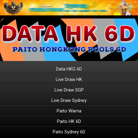
Data HKG 6D
Live Draw HK
Live Draw SGP
Live Draw Sydney
Paito Warna
Paito HK 6D
Paito Sydney 6D