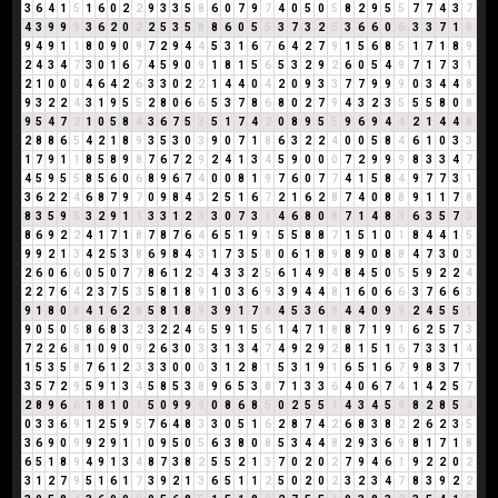
3
6
4
1
5
1
6
0
2
2
9
3
3
5
8
6
0
7
9
7
4
0
5
0
5
8
2
9
5
5
7
7
4
3
7
4
3
9
9
9
3
6
2
0
2
2
5
3
5
8
8
6
0
5
5
3
7
3
2
5
3
6
6
0
6
3
3
7
1
8
9
4
9
1
1
8
0
9
0
9
7
2
9
4
4
5
3
1
6
7
6
4
2
7
9
1
5
6
8
5
1
7
1
8
9
2
4
3
4
7
3
0
1
6
7
4
5
9
0
9
1
8
1
5
6
5
3
2
9
2
6
0
5
4
9
7
1
7
3
1
2
1
0
0
0
4
6
4
2
6
3
3
0
2
2
1
4
4
0
4
2
0
9
3
3
7
7
9
9
9
0
3
4
4
8
9
3
2
2
4
3
1
9
5
5
2
8
0
6
6
5
3
7
8
6
8
0
2
7
9
4
3
2
3
5
5
5
8
0
8
9
5
4
7
2
1
0
5
8
4
3
6
7
5
3
5
1
7
4
2
0
8
9
5
5
9
6
9
4
4
2
1
4
4
8
2
8
8
6
5
4
2
1
8
9
3
5
3
0
3
9
0
7
1
8
6
3
2
2
4
0
0
5
8
4
6
1
0
3
3
1
7
9
1
1
8
5
8
9
8
7
6
7
2
9
2
4
1
3
4
5
9
0
0
0
7
2
9
9
9
8
3
3
4
7
4
5
9
5
5
8
5
6
0
6
8
9
6
7
4
0
0
8
1
9
7
6
0
7
7
4
1
5
8
4
9
7
7
3
1
3
6
2
2
4
6
8
7
9
7
0
9
8
4
3
2
5
1
6
7
2
1
6
2
8
7
4
0
8
8
9
1
1
7
8
8
3
5
9
5
3
2
9
1
1
3
3
1
2
3
3
0
7
3
1
4
6
8
0
8
7
1
4
8
3
6
3
5
7
3
8
6
9
2
2
4
1
7
1
8
7
8
7
6
4
6
5
1
9
1
5
5
8
8
7
1
5
1
0
1
8
4
4
1
5
9
9
2
1
3
4
2
5
3
8
6
9
8
4
3
1
7
3
5
8
0
6
1
8
9
8
9
0
8
8
4
7
3
0
3
2
6
0
6
6
0
5
0
7
7
8
6
1
2
3
4
3
3
2
5
6
1
4
9
4
8
4
5
0
5
5
9
2
2
4
2
2
7
6
4
2
3
7
5
3
5
8
1
8
9
1
0
3
6
9
3
9
4
4
8
1
6
0
6
6
3
7
6
6
3
9
1
8
0
8
4
1
6
2
8
5
8
1
8
9
3
9
1
7
8
4
5
3
6
9
4
4
0
9
9
2
4
5
5
1
9
0
5
0
5
8
6
8
3
2
3
2
2
4
6
5
9
1
5
6
1
4
7
1
8
8
7
1
9
1
6
2
5
7
3
7
2
2
6
8
1
0
9
0
9
2
6
3
0
3
3
1
3
4
7
4
9
2
9
2
8
1
5
1
6
7
3
3
1
4
1
5
3
5
8
7
6
1
2
3
3
3
0
0
0
3
1
2
8
1
5
3
1
9
1
6
5
1
6
7
9
8
3
7
1
3
5
7
2
9
5
9
1
3
4
5
8
5
3
8
9
6
5
3
8
7
1
3
3
6
4
0
6
7
4
1
4
2
5
7
2
8
9
6
6
1
8
1
0
1
5
0
9
9
9
0
8
6
8
5
0
2
5
5
1
4
3
4
5
9
8
2
8
5
4
0
3
3
6
9
1
2
5
9
5
7
6
4
8
3
3
0
5
1
6
2
8
7
4
2
6
8
3
8
2
2
6
2
3
5
3
6
9
0
9
9
2
9
1
1
0
9
5
0
5
6
3
8
0
8
5
3
4
4
8
2
9
3
6
9
8
1
7
1
8
6
5
1
8
9
4
9
1
3
4
8
7
3
8
2
5
5
2
1
3
7
0
2
0
2
7
9
4
6
1
9
2
2
0
2
3
1
2
7
9
5
1
6
1
7
3
9
2
1
3
6
5
1
1
2
5
0
2
0
2
3
2
3
4
7
8
3
9
2
2