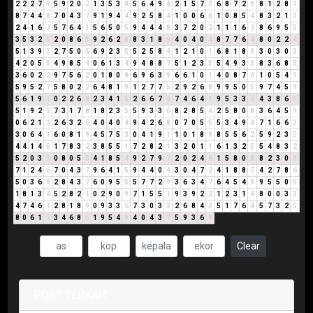
2
2
2
7
9
5
9
2
0
2
1
3
5
3
8
5
6
4
9
4
2
1
5
7
3
6
8
7
2
9
8
1
2
8
1
8
7
4
4
8
7
0
4
3
7
9
1
9
4
4
9
2
5
8
4
1
0
0
6
6
1
0
8
5
4
8
3
2
1
3
2
4
1
6
7
5
7
6
4
1
5
6
5
0
5
9
4
4
4
8
3
7
2
0
2
1
1
1
6
7
8
6
9
5
5
3
5
3
2
5
2
0
8
6
5
9
2
6
2
8
8
3
1
8
9
4
0
4
0
4
8
7
7
6
4
8
0
2
2
4
5
1
3
9
3
2
7
5
0
5
6
9
2
3
5
5
2
5
8
4
1
2
1
0
1
6
8
1
8
9
3
0
3
0
3
4
2
0
5
5
4
9
8
5
4
0
6
1
3
4
9
4
8
8
7
5
1
2
3
5
5
4
9
3
3
8
3
6
8
5
3
6
0
2
2
9
7
5
6
2
0
1
8
0
8
6
9
6
3
9
6
6
1
0
1
4
0
8
7
6
1
0
5
4
9
5
9
5
2
7
5
8
0
2
2
6
4
8
1
9
1
2
7
7
5
2
9
2
6
8
9
9
5
0
5
9
7
4
5
9
5
6
1
9
1
0
2
2
6
8
2
3
4
1
5
2
6
6
7
4
7
4
6
4
1
9
5
3
3
6
4
3
8
6
5
5
1
9
2
2
7
3
1
7
8
1
8
2
3
5
5
9
3
3
6
8
2
8
5
4
2
5
8
0
8
3
6
4
5
9
0
6
2
1
3
2
6
3
2
5
4
0
4
0
4
9
4
2
6
8
0
7
0
5
5
5
3
4
9
4
7
1
6
6
3
3
0
6
4
1
6
0
8
1
9
4
5
7
5
3
0
4
1
9
1
1
0
1
8
9
8
5
5
6
2
5
9
2
3
5
4
4
1
4
5
1
7
8
3
2
3
8
5
5
1
7
2
8
2
1
3
2
0
1
1
6
1
3
2
5
5
4
8
3
2
5
2
0
3
3
0
8
0
5
5
4
1
8
5
4
9
2
7
9
7
2
0
2
4
6
1
5
8
0
8
8
2
3
0
3
7
1
2
4
6
7
0
4
3
7
9
6
4
1
5
9
4
4
0
4
3
0
4
7
2
4
1
8
8
7
4
2
7
8
6
5
0
3
6
9
2
8
4
3
7
6
0
9
5
5
5
7
7
2
9
3
6
3
4
7
6
4
5
4
9
9
5
5
0
5
1
8
1
3
4
5
2
8
2
1
0
2
9
0
9
7
1
5
5
1
9
3
9
2
2
1
2
3
1
4
8
0
0
3
3
4
7
4
6
1
2
8
1
8
9
0
9
3
3
6
7
3
0
3
3
2
6
8
4
3
5
1
7
6
4
5
7
3
2
5
8
0
6
1
7
3
4
6
8
5
1
9
5
4
9
4
0
4
3
7
5
9
3
6
9
Clear
POST TERKAIT