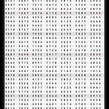
6
1
5
7
3
3
6
0
7
7
6
1
7
1
8
6
5
0
2
2
3
8
1
4
5
4
2
4
0
4
5
9
0
2
2
5
9
4
7
2
3
9
1
7
8
7
0
1
3
4
3
6
7
2
9
5
7
6
7
4
4
7
0
9
9
1
4
6
4
1
5
8
1
7
8
2
1
8
3
2
5
4
3
6
9
7
0
7
2
9
8
0
2
4
6
1
6
2
8
1
0
8
7
4
2
5
2
2
3
5
1
0
6
7
4
3
4
7
6
4
6
1
7
6
4
5
0
1
9
1
7
0
8
9
8
9
5
9
5
5
3
3
5
1
6
9
2
0
6
6
4
3
9
2
2
8
5
8
3
2
3
6
6
0
6
2
9
2
8
1
1
0
3
3
6
7
9
6
4
1
4
6
7
2
9
9
2
0
4
4
3
5
5
3
8
6
1
2
0
2
9
0
7
5
3
4
6
6
8
5
7
1
0
4
4
0
8
5
9
5
9
4
4
3
7
1
1
4
0
4
4
0
8
5
4
5
4
6
1
7
3
8
3
6
9
9
1
1
8
9
8
7
5
7
3
3
9
5
0
5
4
7
0
6
6
2
0
2
9
2
4
6
6
3
9
2
6
6
2
8
7
6
8
7
6
3
3
2
0
2
7
9
2
5
7
8
9
6
1
7
4
1
9
5
5
7
4
2
9
2
3
2
1
3
4
1
7
1
5
6
5
2
3
9
3
4
4
8
4
3
3
8
2
6
8
0
3
9
8
8
6
5
6
2
8
2
9
9
4
4
5
3
8
5
4
4
6
1
9
1
7
8
4
4
8
4
9
7
2
9
2
6
5
0
5
3
1
0
5
5
5
7
5
3
8
4
7
4
1
5
9
4
1
6
7
1
1
4
8
3
6
7
1
0
1
2
0
5
1
6
7
3
5
4
9
5
1
9
3
3
7
9
3
2
5
3
1
6
8
5
4
7
5
5
1
0
7
0
6
6
1
8
8
7
6
5
6
7
8
6
7
3
2
0
2
2
6
8
7
6
9
6
9
8
8
8
3
7
3
1
2
9
1
7
8
7
0
6
0
6
6
3
3
2
5
0
8
4
0
4
5
0
5
6
2
8
8
4
5
9
5
6
4
6
1
4
6
1
2
3
2
5
2
4
6
6
2
2
5
7
8
4
9
6
6
6
3
6
5
2
5
7
1
5
6
8
9
9
1
1
7
1
7
8
6
6
2
9
1
1
6
1
2
2
4
2
8
2
5
7
5
5
4
6
1
7
8
1
4
5
1
7
4
3
7
3
6
3
0
3
6
1
5
3
8
5
4
2
9
2
6
3
7
2
9
3
3
5
8
4
4
0
4
1
5
9
5
4
0
4
9
6
5
4
9
3
1
6
9
6
5
1
2
6
8
1
0
1
0
1
4
4
7
8
6
5
6
2
9
2
9
8
5
9
5
6
2
6
2
8
0
6
1
1
2
6
8
3
8
2
5
0
4
2
6
7
8
3
5
8
4
3
7
9
7
4
1
3
1
4
6
0
5
9
5
2
8
5
3
8
9
5
1
5
6
8
3
9
0
9
6
7
9
8
8
4
5
5
6
2
3
2
2
2
4
5
3
9
0
9
1
0
1
3
4
4
2
1
0
1
0
9
9
6
6
8
0
2
1
3
2
2
4
6
1
5
5
7
7
5
7
8
8
1
9
3
2
2
5
7
8
2
1
8
9
5
8
6
1
7
3
2
4
8
3
5
7
7
6
4
6
4
9
0
9
5
6
1
0
1
6
5
2
4
6
4
1
9
9
9
6
3
6
6
3
5
5
4
1
5
3
8
1
6
7
4
9
6
3
9
2
4
6
2
8
1
8
3
6
9
4
8
6
7
4
3
9
1
3
4
5
2
6
7
4
7
0
2
2
4
2
7
1
3
4
3
4
2
8
1
5
8
0
4
4
3
9
2
3
5
5
0
3
8
2
3
5
6
3
9
1
8
6
0
6
4
3
9
8
8
6
6
0
1
1
3
0
7
4
2
5
7
8
9
8
2
5
1
4
5
8
5
1
0
1
7
0
7
3
1
9
5
8
9
8
5
4
9
9
9
2
9
7
5
3
0
7
4
2
6
7
2
9
7
7