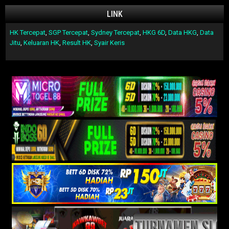
LINK
HK Tercepat
,
SGP Tercepat
,
Sydney Tercepat
,
HKG 6D
,
Data HKG
,
Data
Jitu
,
Keluaran HK
,
Result HK
,
Syair Keris