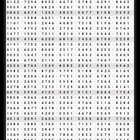
6
1
2
2
4
7
2
9
6
6
8
0
3
5
8
4
6
7
0
7
3
7
8
2
1
6
2
9
1
1
8
4
4
3
7
9
0
5
9
5
6
7
6
9
6
6
8
2
4
6
9
2
6
1
7
0
3
1
5
6
5
8
0
0
0
9
0
3
8
2
3
8
6
2
8
6
4
7
4
2
1
2
0
3
3
4
8
3
5
8
0
6
7
7
5
8
1
5
8
4
3
0
9
2
2
2
9
2
4
6
1
5
8
8
7
6
6
3
1
4
7
4
4
6
1
5
0
2
0
2
8
3
9
4
4
9
2
0
5
5
1
1
6
1
7
1
4
5
3
8
2
6
4
6
1
4
6
8
3
2
7
3
1
8
9
5
1
9
6
6
8
4
0
1
1
1
5
6
1
7
4
7
9
2
2
4
0
1
4
5
2
7
2
4
6
9
8
8
2
1
5
2
9
2
2
0
7
6
3
9
1
4
7
7
5
1
5
0
5
5
7
3
1
1
2
8
2
1
4
5
1
8
3
6
9
0
4
4
4
8
7
0
1
3
4
4
2
5
9
5
4
7
6
4
1
6
2
3
0
3
6
8
1
0
1
7
4
5
0
5
8
7
9
0
9
3
2
3
8
2
4
1
9
1
1
7
7
5
2
7
6
0
6
8
5
8
3
1
3
4
0
2
0
3
3
5
6
8
5
4
5
0
5
4
9
6
1
1
2
3
6
0
2
9
2
8
0
0
0
0
2
3
1
7
8
3
4
9
2
2
8
2
5
3
8
2
0
8
4
3
9
0
3
3
6
1
6
4
7
2
1
0
3
8
2
5
1
7
1
8
4
4
5
2
7
6
4
0
5
5
3
4
0
9
9
5
8
8
6
5
6
7
9
0
9
2
1
1
5
6
6
3
9
5
5
8
9
6
6
3
7
4
6
7
4
3
8
9
4
4
4
5
0
4
4
8
7
6
0
6
1
5
4
9
4
8
5
8
5
4
2
0
4
1
5
5
9
4
1
5
6
9
6
3
9
0
9
8
2
1
3
7
7
8
6
8
7
2
0
2
9
7
9
9
9
5
1
8
8
7
3
4
2
5
7
6
1
6
9
6
4
3
3
0
3
8
2
0
6
6
4
2
4
2
6
7
1
5
1
6
6
3
5
5
1
6
7
8
7
6
4
4
9
0
9
0
0
3
3
6
2
6
9
5
5
2
7
5
2
7
3
9
5
8
4
0
1
5
6
2
7
2
6
4
1
3
1
5
8
4
4
2
7
8
6
8
3
1
0
1
7
2
7
3
1
7
7
2
9
2
6
8
5
9
5
3
0
3
5
8
8
1
4
1
5
6
0
7
6
4
5
9
9
6
6
4
1
3
3
6
3
4
3
7
1
0
1
5
1
6
8
6
6
4
1
7
7
5
4
9
9
8
5
8
4
9
4
6
0
6
6
8
2
4
6
1
6
5
3
8
4
9
6
2
8
0
5
8
8
7
8
4
3
2
5
0
1
5
6
2
0
2
9
8
8
4
3
4
9
4
3
3
6
0
6
9
7
6
6
3
5
1
1
6
7
8
2
8
4
3
7
6
6
4
1
8
4
7
7
5
8
3
7
8
6
2
0
7
9
7
6
2
9
9
9
5
8
2
0
2
9
4
0
4
4
1
6
7
5
3
0
6
3
2
5
9
2
0
2
2
5
3
5
1
6
4
6
7
8
6
9
3
4
9
4
9
9
1
3
4
4
5
1
4
5
2
0
9
1
1
3
6
3
0
3
4
1
6
1
7
5
5
5
0
5
6
0
0
7
7
7
7
0
9
9
2
4
8
4
3
1
8
8
5
4
5
7
0
5
5
1
9
1
5
6
7
1
3
7
1
4
2
1
6
7
3
0
5
8
4
3
1
5
1
6
3
3
7
0
7
2
8
4
7
2
9
1
5
6
2
3
0
2
0
2
7
4
3
8
2
6
8
5
0
5
1
2
6
9
6
0
0
6
5
2
2
5
0
4
4
7
8
0
4
4
1
8
3
2
5
3
5
7
9
7
1
6
7
0
7