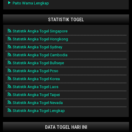
Paito Warna Lengkap
STATISTIK TOGEL
Statistik Angka Togel Singapore
Statistik Angka Togel Hongkong
Statistik Angka Togel Sydney
Statistik Angka Togel Cambodia
Statistik Angka Togel Bullseye
Statistik Angka Togel Pcso
Statistik Angka Togel Korea
Statistik Angka Togel Laos
Statistik Angka Togel Taipei
Statistik Angka Togel Nevada
Statistik Angka Togel Lengkap
DATA TOGEL HARI INI