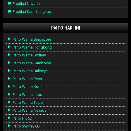
Prediksi Nevada
Prediksi Kami Lengkap
PAITO HARI INI
Paito Warna Singapore
Paito Warna Hongkong
Paito Warna Sydney
Paito Warna Cambodia
Paito Warna Bullseye
Paito Warna Pcso
Paito Warna Korea
Paito Warna Laos
Paito Warna Taipei
Paito Warna Nevada
Paito HK 6D
Paito Sydney 6D