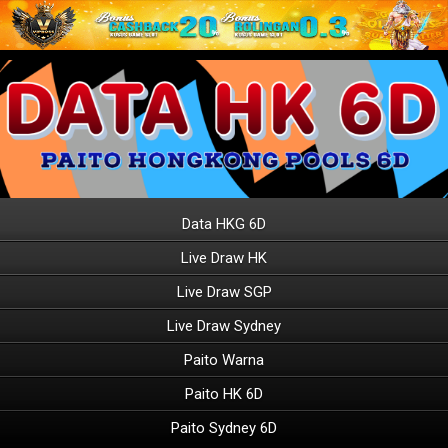
Data HKG 6D
Live Draw HK
Live Draw SGP
Live Draw Sydney
Paito Warna
Paito HK 6D
Paito Sydney 6D