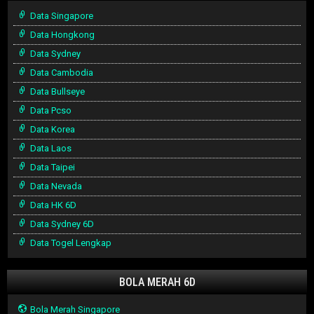
Data Singapore
Data Hongkong
Data Sydney
Data Cambodia
Data Bullseye
Data Pcso
Data Korea
Data Laos
Data Taipei
Data Nevada
Data HK 6D
Data Sydney 6D
Data Togel Lengkap
BOLA MERAH 6D
Bola Merah Singapore