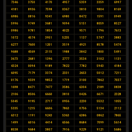
7346
3750
4170
4957
5359
3359
6997
4181
8936
7598
0367
3810
9804
8169
6986
0816
9341
6980
8472
1591
0949
5996
9749
3681
9094
5151
8059
8527
0986
9781
1854
4023
9571
1796
7613
1072
4574
3951
5235
1137
5747
3883
6277
7600
1201
3519
4921
8578
5474
9688
4569
2115
1988
3842
1800
5491
3673
2681
1396
2777
3534
3102
1131
4324
0094
9189
7822
7782
5943
4184
6095
7179
3374
2331
2653
5012
7211
0176
9339
9852
1719
3100
7862
7037
1698
8471
7477
3586
6304
2189
0838
2106
8506
6660
3810
0426
6671
2328
5045
9195
2717
0956
2230
5532
1055
5335
1215
6606
7863
0756
5134
2112
6312
1191
9243
5363
6386
0862
7865
1499
6016
4414
6566
8684
7099
5614
8538
9684
3807
7916
9229
9121
5686