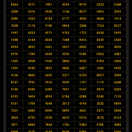
8264
3571
7401
4394
8975
6222
5268
2208
0210
0920
1146
8077
4492
2399
2380
1032
8104
5177
4935
0828
7414
7628
3174
9745
3804
2268
7154
8327
1947
6332
0571
9702
1732
6926
5993
7448
6144
6500
7448
8416
0029
3430
0594
3893
3431
5037
6005
1830
4530
9970
1789
6338
3330
6180
5362
4281
1423
2958
9165
2896
9535
8704
9436
1999
9943
3837
4845
6457
1063
9930
4126
6830
6333
3217
6734
8557
3389
8167
7941
3910
9549
1797
1119
6448
3145
8243
0269
7531
3167
5819
6233
6193
9604
4599
5764
6388
0345
7110
0151
1700
4340
2012
4194
2525
5809
7321
6483
0090
0899
2641
3271
0838
2824
8793
5925
6613
5916
2576
8134
7871
5882
7844
1730
9282
0785
4083
5968
4375
4140
8049
0486
3715
6300