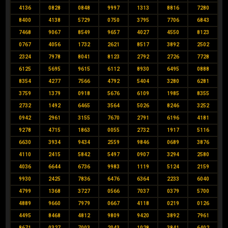
4136
0828
0848
9997
1313
8816
7280
8400
4138
5729
0750
3795
7706
6843
7468
9067
8549
9657
4027
4550
8123
0767
4056
1732
2621
8517
3892
2502
2324
7978
8041
8123
2792
2726
7728
6125
5695
9615
6112
8930
6495
0888
8354
4277
7566
4792
5404
3280
6281
3759
1379
0918
5676
6109
1985
8355
2732
1492
6465
3564
5026
8246
3252
0942
2961
3155
7670
2791
6196
4181
9278
4715
1863
0055
2732
1917
5116
6630
3934
9434
2559
9846
0689
3876
4110
2415
5842
5497
0907
3294
2580
4036
6644
6736
9983
1119
5124
2159
9930
2425
7836
6476
6364
2233
6040
4799
1368
3727
0566
7037
0379
5700
4889
9660
7979
0667
4118
0219
0126
4495
8468
4812
9809
9420
3892
7961
8671
0327
7003
2043
1028
3841
6402