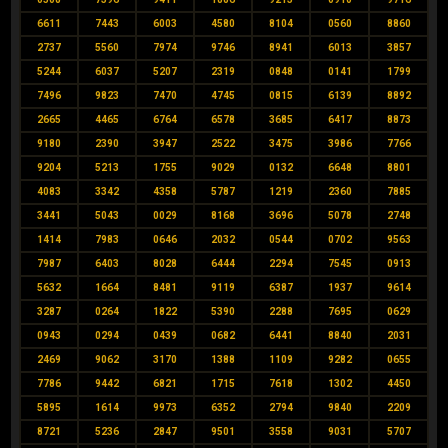
6611
7443
6003
4580
8104
0560
8860
2737
5560
7974
9746
8941
6013
3857
5244
6037
5207
2319
0848
0141
1799
7496
9823
7470
4745
0815
6139
8892
2665
4465
6764
6578
3685
6417
8873
9180
2390
3947
2522
3475
3986
7766
9204
5213
1755
9029
0132
6648
8801
4083
3342
4358
5787
1219
2360
7885
3441
5043
0029
8168
3696
5078
2748
1414
7983
0646
2032
0544
0702
9563
7987
6403
8028
6444
2294
7545
0913
5632
1664
8481
9119
6387
1937
9614
3287
0264
1822
5390
2288
7695
0629
0943
0294
0439
0682
6441
8840
2031
2469
9062
3170
1388
1109
9282
0655
7786
9442
6821
1715
7618
1302
4450
5895
1614
9973
6352
2794
9840
2209
8721
5236
2847
9501
3558
9031
5707