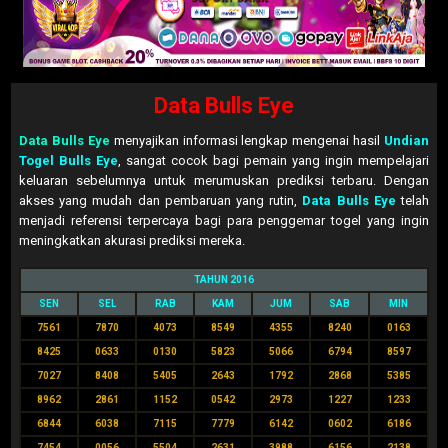
Data Bulls Eye
Data Bulls Eye
menyajikan informasi lengkap mengenai hasil
Undian
Togel Bulls Eye
, sangat cocok bagi pemain yang ingin mempelajari
keluaran sebelumnya untuk merumuskan prediksi terbaru. Dengan
akses yang mudah dan pembaruan yang rutin,
Data Bulls Eye
telah
menjadi referensi terpercaya bagi para penggemar togel yang ingin
meningkatkan akurasi prediksi mereka.
TAHUN 2016
SEN
SEL
RAB
KAM
JUM
SAB
MIN
7561
7870
4073
8549
4355
8240
0163
8425
0633
0130
5823
5066
6794
8597
7027
8408
5405
2643
1792
2868
5385
8962
2861
1152
0542
2973
1227
1233
6844
6038
7115
7779
6142
0602
6186
7454
0056
5504
2631
3988
6156
2138