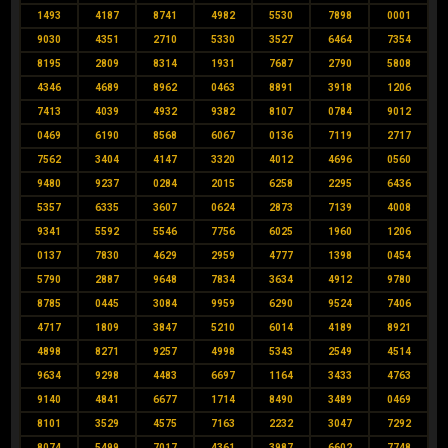
1493
4187
8741
4982
5530
7898
0001
9030
4351
2710
5330
3527
6464
7354
8195
2809
8314
1931
7687
2790
5808
4346
4689
8962
0463
8891
3918
1206
7413
4039
4932
9382
8107
0784
9012
0469
6190
8568
6067
0136
7119
2717
7562
3404
4147
3320
4012
4696
0560
9480
9237
0284
2015
6258
2295
6436
5357
6335
3607
0624
2873
7139
4008
9341
5592
5546
7756
6025
1960
1206
0137
7830
4629
2959
4777
1398
0454
5790
2887
9648
7834
3634
4912
9780
8785
0445
3084
9959
6290
9524
7406
4717
1809
3847
5210
6014
4189
8921
4898
8271
9257
4998
5343
2549
4514
9634
9298
4483
6697
1164
3433
4763
9140
4841
6677
1714
8490
3489
0469
8101
3529
4575
7163
2232
3047
7292
8074
5499
7017
4361
3987
6602
7748