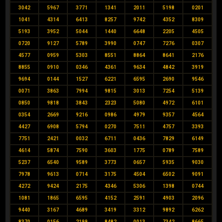
3042
5967
3771
1341
2011
5198
0201
1041
4314
6413
8257
9742
4352
8309
5193
3952
5044
1440
6648
2205
4505
0720
9127
5789
3990
0747
7276
0307
4577
0959
5303
8551
8864
8641
2176
8855
0910
0346
4361
9634
4842
3919
9694
0144
1527
6221
6595
2690
9546
0071
3863
7994
9815
3013
7254
5139
0850
9818
3843
2323
5080
4972
6101
0354
2669
9216
0986
4979
9357
4564
4427
6908
5794
0270
7511
4757
3393
7751
2421
0032
6711
0436
7829
6149
4614
5874
7590
3603
1775
0789
7589
5237
6540
9589
3773
0657
5935
9030
7978
9613
0714
3175
4504
6502
9091
4272
9424
2175
4346
5306
1398
0744
1081
1865
6595
4152
2591
4903
2096
9440
3167
4689
3419
3312
9892
6262
8370
0156
2199
8482
0013
7342
8665