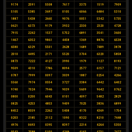
9174
2591
5508
7617
3373
1519
7909
5105
5385
3697
0105
6066
6484
5310
1887
5438
2665
9076
0051
5342
5735
0621
6373
9179
3932
2330
2320
4728
7915
2242
1537
5752
6891
3541
3600
1467
6352
9861
4458
1369
8876
6538
6580
6329
5501
2628
1689
7489
3878
2010
4495
2171
5520
3704
6320
5858
0873
7222
4127
3990
1979
1127
8193
9509
4310
7786
8094
2577
6157
7121
0787
7999
0097
3039
1887
0254
4266
5560
7974
0554
3727
3384
6442
6402
9740
7024
7946
9039
5609
9642
0762
0800
0200
6043
0101
4097
5482
2829
0825
4253
4853
9409
7025
3836
6899
8452
8559
2262
5408
4170
4369
1754
0203
2185
2112
1090
8322
8210
7448
4976
0693
0395
8397
2214
4264
5350
0543
7588
5150
4249
4163
4731
7477