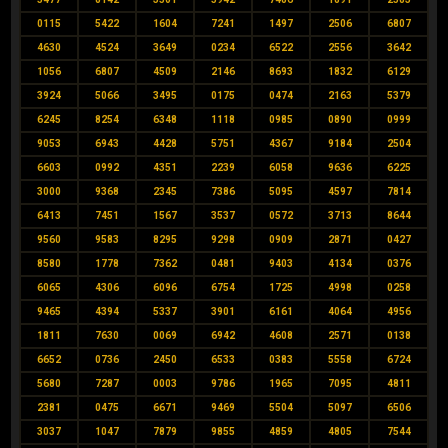
0115
5422
1604
7241
1497
2506
6807
4630
4524
3649
0234
6522
2556
3642
1056
6807
4509
2146
8693
1832
6129
3924
5066
3495
0175
0474
2163
5379
6245
8254
6348
1118
0985
0890
0999
9053
6943
4428
5751
4367
9184
2504
6603
0992
4351
2239
6058
9636
6225
3000
9368
2345
7386
5095
4597
7814
6413
7451
1567
3537
0572
3713
8644
9560
9583
8295
9298
0909
2871
0427
8580
1778
7362
0481
9403
4134
0376
6065
4306
6096
6754
1725
4998
0258
9465
4394
5337
3901
6161
4064
4956
1811
7630
0069
6942
4608
2571
0138
6652
0736
2450
6533
0383
5558
6724
5680
7287
0003
9786
1965
7095
4811
2381
0475
6671
9469
5504
5097
6506
3037
1047
7879
9855
4859
4805
7544