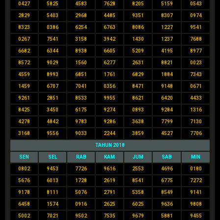
0427
5825
4583
7628
8205
5159
0543
2829
5403
2968
4485
9351
8307
0974
8323
0386
6254
6763
8086
1227
9541
0267
7541
3158
3942
1430
1237
7688
6682
6344
8938
6605
5209
4195
8977
8572
9029
1560
6277
2631
8821
0023
4559
8993
6851
1761
6829
1884
7343
1459
6707
7041
0356
8471
9148
0671
9261
2851
8533
9955
8621
6420
4433
8425
3450
6175
9274
0893
9284
1316
4278
4842
9783
9286
3638
7799
7130
3168
9556
9033
2244
3859
4527
7706
TAHUN 2018
SEN
SEL
RAB
KAM
JUM
SAB
MIN
0802
9453
7726
9616
2553
4696
0180
5676
6013
1728
2619
8541
6775
7272
9178
8111
5076
2791
5358
8549
9141
6458
1574
0916
2625
6025
9636
9808
5002
7021
9502
7535
9679
5881
9455