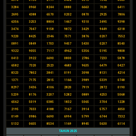
3284
0960
8244
0880
6663
7028
6411
2695
4388
6570
0202
0870
2925
7806
6356
3253
8804
1467
9310
3495
9398
3474
7047
9158
9872
3429
9449
6318
9220
8425
2346
7571
3876
0207
7552
0891
0849
1703
9457
5430
0207
8540
9322
9055
7117
4962
5356
5195
9808
0413
3922
6690
0800
2786
7233
5878
6582
7320
2523
4683
9635
6479
0427
8323
7802
3841
0191
3098
8131
4214
1371
7175
2815
1166
3989
5339
0748
8297
3436
4106
2820
7919
2872
0190
5239
8176
3207
5282
0889
4253
5068
6562
5019
0385
1832
5065
3704
1228
2195
7033
4188
7167
3914
5757
4050
0149
0986
6690
6994
5799
6744
7332
5132
0655
8534
1169
8945
5630
6114
TAHUN 2025