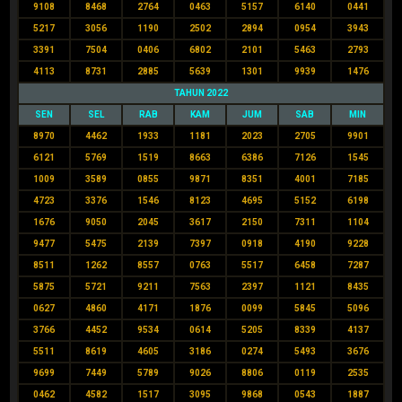
9108
8468
2764
0463
5157
6140
0441
5217
3056
1190
2502
2894
0954
3943
3391
7504
0406
6802
2101
5463
2793
4113
8731
2885
5639
1301
9939
1476
TAHUN 2022
SEN
SEL
RAB
KAM
JUM
SAB
MIN
8970
4462
1933
1181
2023
2705
9901
6121
5769
1519
8663
6386
7126
1545
1009
3589
0855
9871
8351
4001
7185
4723
3376
1546
8123
4695
5152
6198
1676
9050
2045
3617
2150
7311
1104
9477
5475
2139
7397
0918
4190
9228
8511
1262
8557
0763
5517
6458
7287
5875
5721
9211
7563
2397
1121
8435
0627
4860
4171
1876
0099
5845
5096
3766
4452
9534
0614
5205
8339
4137
5511
8619
4605
3186
0274
5493
3676
9699
7449
5789
9026
8806
0119
2535
0462
4582
1517
3095
9868
0543
1887