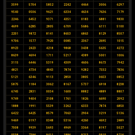
3599
5704
5852
2242
4464
3006
6297
9540
0506
9621
6334
4634
7636
7179
2246
6452
9371
4351
0183
6881
9830
4699
6285
2805
6709
5686
6111
5100
2201
9872
8141
8653
6863
8129
8507
9706
1577
7920
0085
2367
2695
1015
8923
2423
4218
9868
3438
5635
4272
8639
4694
1711
5217
4389
5001
1006
3115
6446
5319
4309
4606
8673
7942
4821
4734
4843
7874
9282
7332
7836
5121
6346
9113
2850
3805
0653
0852
5875
1184
3062
8167
5737
6918
8238
6745
2831
0034
1600
8882
4889
8807
9749
9404
2108
1761
1826
6690
2092
1888
1991
5539
3262
6333
7874
6850
6422
6425
8579
7063
2904
3219
5136
9469
0197
0348
5316
4260
4692
2489
7008
9939
5693
4969
3364
8197
5027
0508
7396
9411
1886
9213
0910
9716