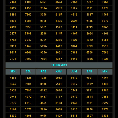
2468
5183
5151
3693
7964
7787
1963
9027
8450
2304
2352
0187
2991
0078
9480
7560
3040
6165
4616
4087
1409
1800
5083
0368
8406
2524
9135
5779
4013
7055
5069
1527
5411
8719
1366
0477
5999
2330
3145
4367
2624
4161
3764
3747
8729
3356
1629
2342
8258
9399
5467
5216
4412
6364
2793
2518
9617
6566
9046
8021
7808
6508
7686
7174
7600
7354
6337
5099
1056
1226
TAHUN 2019
SEN
SEL
RAB
KAM
JUM
SAB
MIN
4431
1123
1030
0033
5010
9001
4494
3642
7801
8988
7541
7237
2592
8439
0920
7595
6182
0016
2441
3031
9796
7948
4072
8487
7117
9910
3544
7656
5272
0815
4625
3103
2940
7581
7722
5162
3672
7816
2668
1016
5840
0374
8202
4603
0459
9429
3618
2527
0336