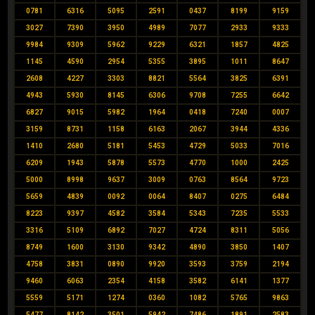
0781
6316
5095
2591
0437
8199
9159
3027
7390
3950
4989
7077
2933
9333
9984
9309
5962
9229
6321
1857
4825
1145
4590
2954
5355
3895
1011
8647
2608
4227
3303
8821
5564
3825
6391
4943
5930
8145
6306
9708
7255
6642
6827
9015
5982
1964
0418
7240
0007
3159
8731
1158
6163
2067
3944
4336
1410
2680
5181
5453
4729
5033
7016
6209
1943
5878
5573
4770
1000
2425
5000
8998
9637
3009
0763
8564
9723
5659
4839
0092
0064
8407
0275
6484
8223
9397
4582
3584
5343
7235
5533
3316
5109
6892
7027
4724
8311
5056
8749
1600
3130
9342
4890
3850
1407
4758
3831
0890
9920
3593
3759
2194
9460
6063
2354
4158
3582
6141
1377
5559
5171
1274
0360
1082
5765
9863
5477
8142
3501
5942
7486
1891
2583