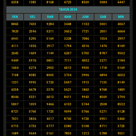
6358
1385
8168
6723
8369
3084
6447
TAHUN 2024
SEN
SEL
RAB
KAM
JUM
SAB
MIN
8865
7433
9284
3448
1102
3001
4067
7820
2596
0211
3652
7721
2001
6664
6941
5295
5169
3228
7086
1554
2997
4111
1036
2917
1794
4316
1476
8169
2645
1609
1149
6207
5700
8787
9502
9449
5976
0851
7111
4002
3271
3184
1604
0274
2903
6013
9900
1718
5169
7108
8385
8005
3734
3996
6894
6502
1331
9995
5720
5697
1913
7135
8149
6358
6678
3370
5621
1863
8768
1889
8046
0331
6013
8411
9943
8569
3794
5807
1059
9466
6153
5744
2508
8532
8721
0760
1725
9099
5766
5271
0128
7031
3836
4317
8740
9720
0951
5460
0715
3733
0777
5380
5108
8711
3725
1689
9644
5161
7850
1212
5788
9551