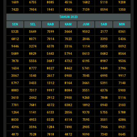
1609
6755
8085
4516
1682
5110
9208
7423
7904
1941
8366
7139
0594
1350
TAHUN 2023
SEN
SEL
RAB
KAM
JUM
SAB
MIN
5325
5649
7599
3664
9502
2177
0361
6812
8071
7014
7023
2046
3393
5436
9446
3274
6370
3316
1114
5835
0092
5689
8829
5443
5794
0613
0682
8564
7870
5556
3687
4732
6195
8987
9536
1634
8777
8027
8462
5741
9449
3796
3067
1540
2617
0900
7045
6995
9917
0797
3433
1312
8164
3661
5391
7140
8883
7317
9997
8084
3551
6376
5900
3610
2442
2912
3900
9260
7848
5116
7701
7681
4372
0382
1892
0943
2103
1264
1141
6133
2056
9370
5755
5788
8030
4953
0325
4114
7595
3501
6386
4396
3596
1284
7490
2905
7966
0921
4873
7528
7818
4872
9090
7343
0645