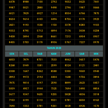
6478
8988
7100
2792
9032
0623
7441
9987
0021
2880
9498
2796
1987
0666
6021
7829
6927
1214
8554
6766
7875
8634
9614
6103
4496
8756
0170
3923
2651
9193
1540
1150
3378
8283
9103
9332
8795
5712
6894
7176
3038
0238
9458
3894
2368
8661
7213
6904
0907
8455
3703
5170
8936
5767
7227
0970
TAHUN 2020
SEN
SEL
RAB
KAM
JUM
SAB
MIN
6053
7879
8751
7533
8062
3657
5476
8268
5949
1581
2599
8324
0121
2481
0308
1647
8262
8588
5300
9069
0940
2892
9972
2192
4404
1648
9756
3894
7875
9814
6197
2590
8899
2623
0457
5059
4957
0944
7325
7694
3490
8854
3677
9347
9635
9255
5828
4036
3318
7153
6199
5113
9551
0781
6550
8163
7690
1332
3781
9261
4028
6926
1570