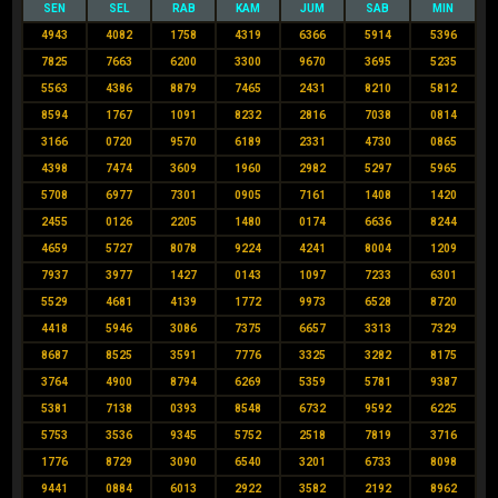
SEN
SEL
RAB
KAM
JUM
SAB
MIN
4943
4082
1758
4319
6366
5914
5396
7825
7663
6200
3300
9670
3695
5235
5563
4386
8879
7465
2431
8210
5812
8594
1767
1091
8232
2816
7038
0814
3166
0720
9570
6189
2331
4730
0865
4398
7474
3609
1960
2982
5297
5965
5708
6977
7301
0905
7161
1408
1420
2455
0126
2205
1480
0174
6636
8244
4659
5727
8078
9224
4241
8004
1209
7937
3977
1427
0143
1097
7233
6301
5529
4681
4139
1772
9973
6528
8720
4418
5946
3086
7375
6657
3313
7329
8687
8525
3591
7776
3325
3282
8175
3764
4900
8794
6269
5359
5781
9387
5381
7138
0393
8548
6732
9592
6225
5753
3536
9345
5752
2518
7819
3716
1776
8729
3090
6540
3201
6733
8098
9441
0884
6013
2922
3582
2192
8962