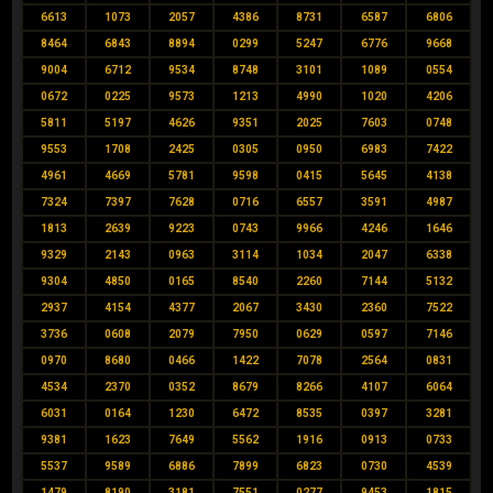
6613
1073
2057
4386
8731
6587
6806
8464
6843
8894
0299
5247
6776
9668
9004
6712
9534
8748
3101
1089
0554
0672
0225
9573
1213
4990
1020
4206
5811
5197
4626
9351
2025
7603
0748
9553
1708
2425
0305
0950
6983
7422
4961
4669
5781
9598
0415
5645
4138
7324
7397
7628
0716
6557
3591
4987
1813
2639
9223
0743
9966
4246
1646
9329
2143
0963
3114
1034
2047
6338
9304
4850
0165
8540
2260
7144
5132
2937
4154
4377
2067
3430
2360
7522
3736
0608
2079
7950
0629
0597
7146
0970
8680
0466
1422
7078
2564
0831
4534
2370
0352
8679
8266
4107
6064
6031
0164
1230
6472
8535
0397
3281
9381
1623
7649
5562
1916
0913
0733
5537
9589
6886
7899
6823
0730
4539
1479
8190
3181
7551
0277
9453
1815