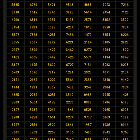
5585
6760
5421
9513
4888
9223
7216
3810
1612
9946
3895
5614
2454
7120
4700
6319
9989
5198
2578
5152
3500
5454
9289
3085
4204
1015
8520
7854
8527
7368
4255
7456
1470
8854
8226
5655
8007
0922
6221
2184
0105
2823
2447
9300
1427
3462
8272
4784
1802
4162
4065
3442
1426
5571
4194
9947
5327
1175
5602
6727
7131
5283
0203
6703
1096
7917
1281
2925
4071
2134
2141
2164
8220
5364
2338
4348
9142
1944
1281
8507
7458
3249
2304
7074
4865
2784
6255
3510
0985
9745
1423
5503
6564
4175
2270
8908
0786
6395
0827
5937
5244
1845
8528
2965
6008
8208
4258
1661
9274
9757
6863
1589
8777
2859
2522
3841
1957
1036
0014
5001
5763
2265
3136
7490
8542
9765
0806
7706
8833
7440
4358
9781
1389