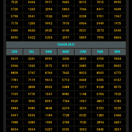
7525
0444
9971
9605
8315
7015
8995
3720
1242
2394
5802
7366
8411
9649
5798
3041
1926
5907
0338
9751
1967
7170
1200
9992
7970
0904
5949
1975
5400
6626
6925
6140
0021
2072
5543
8390
5422
5234
2397
5859
7990
8656
TAHUN 2021
SEN
SEL
RAB
KAM
JUM
SAB
MIN
5619
2241
8993
2420
2835
4730
9064
5966
1363
3573
8151
3683
8002
8003
8858
3747
8764
7643
8032
8503
6773
7781
7119
9612
5712
0658
5305
0167
9109
2808
8503
5488
3217
8168
8573
7109
9770
1547
8985
1148
0706
7923
9929
7095
8991
7764
1907
4857
9783
5884
9385
4848
6274
2534
5733
3329
5697
5530
1184
7728
0325
1283
5466
7988
4280
1900
2708
7920
2894
6601
8504
9504
3227
5335
2302
5845
2557