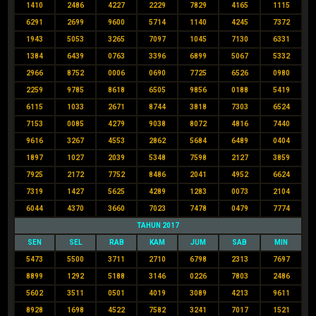
1410
2486
4227
2229
7829
4165
1115
6291
2699
9600
5714
1140
4245
7372
1943
5053
3265
7097
1045
7130
6331
1384
6439
0763
3396
6899
5067
5332
2966
8752
0006
0690
7725
6526
0980
2259
9785
8618
6505
9856
0188
5419
6115
1033
2671
8744
3818
7303
6524
7153
0085
4279
9038
8072
4816
7440
9616
3267
4553
2862
5684
6489
0404
1897
1027
2039
5348
7598
2127
3859
7925
2172
7752
8486
2041
4952
6624
7319
1427
5625
4289
1283
0073
2104
6044
4370
3660
7023
7478
0479
7774
TAHUN 2017
SEN
SEL
RAB
KAM
JUM
SAB
MIN
5473
5500
3711
2710
6798
2313
7697
8899
1292
5188
3146
0226
7803
2486
5602
3511
0501
4019
3089
4213
9611
8928
1698
4522
7582
3241
7017
1521