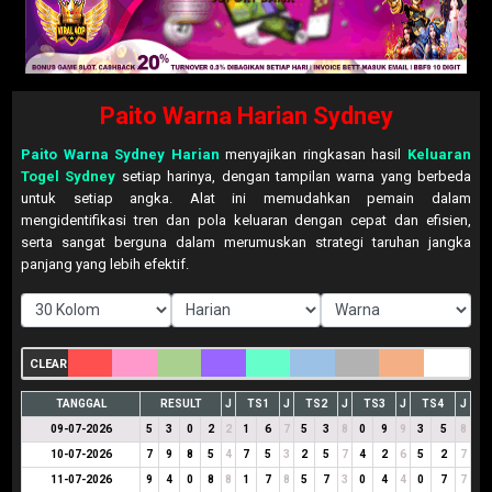
Paito Warna Harian Sydney
Paito Warna Sydney Harian
menyajikan ringkasan hasil
Keluaran
Togel Sydney
setiap harinya, dengan tampilan warna yang berbeda
untuk setiap angka. Alat ini memudahkan pemain dalam
mengidentifikasi tren dan pola keluaran dengan cepat dan efisien,
serta sangat berguna dalam merumuskan strategi taruhan jangka
panjang yang lebih efektif.
CLEAR
TANGGAL
RESULT
J
TS1
J
TS2
J
TS3
J
TS4
J
09-07-2026
5
3
0
2
2
1
6
7
5
3
8
0
9
9
3
5
8
10-07-2026
7
9
8
5
4
7
5
3
2
5
7
4
2
6
5
2
7
11-07-2026
9
4
0
8
8
1
7
8
5
7
3
0
4
4
0
7
7