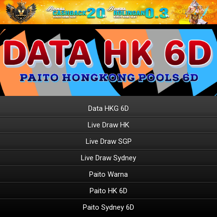
Data HKG 6D
Live Draw HK
Live Draw SGP
Live Draw Sydney
Paito Warna
Paito HK 6D
Paito Sydney 6D