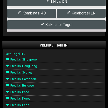
LN vs DN
Kombinasi 4D
Kolaborasi LN
Kalkulator Togel
PREDIKSI HARI INI
Paito Togel HK
Prediksi Singapore
Prediksi Hongkong
Prediksi Sydney
Prediksi Cambodia
Prediksi Bullseye
Prediksi Pcso
Prediksi Korea
Prediksi Laos