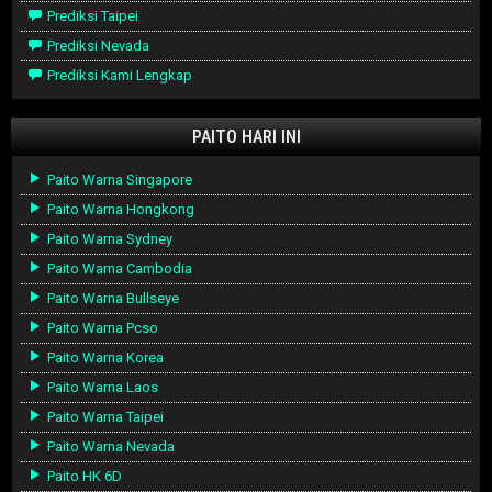
Prediksi Taipei
Prediksi Nevada
Prediksi Kami Lengkap
PAITO HARI INI
Paito Warna Singapore
Paito Warna Hongkong
Paito Warna Sydney
Paito Warna Cambodia
Paito Warna Bullseye
Paito Warna Pcso
Paito Warna Korea
Paito Warna Laos
Paito Warna Taipei
Paito Warna Nevada
Paito HK 6D