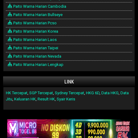
Paito Warna Harian Cambodia
Paito Warna Harian Bullseye
Paito Warna Harian Pcso
Paito Warna Harian Korea
Paito Warna Harian Laos
Paito Warna Harian Taipei
Paito Warna Harian Nevada
Paito Warna Harian Lengkap
LINK
HK Tercepat
,
SGP Tercepat
,
Sydney Tercepat
,
HKG 6D
,
Data HKG
,
Data
Jitu
,
Keluaran HK
,
Result HK
,
Syair Keris