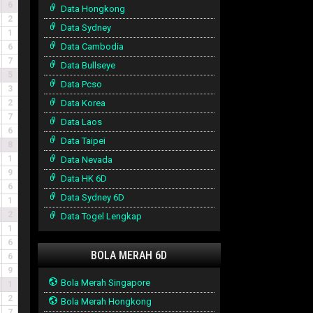
6
Data Hongkong
2
Data Sydney
1
Data Cambodia
6
7
Data Bullseye
5
Data Pcso
3
2
Data Korea
7
Data Laos
6
Data Taipei
8
1
Data Nevada
9
Data HK 6D
6
Data Sydney 6D
1
2
Data Togel Lengkap
1
6
BOLA MERAH 6D
6
9
Bola Merah Singapore
1
2
Bola Merah Hongkong
7