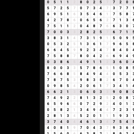
0
5
1
1
2
8
0
2
5
7
7
2
0
5
7
2
5
7
0
7
3
4
7
3
7
7
6
9
5
1
6
3
5
4
6
1
7
5
8
4
2
7
8
6
0
6
5
6
2
7
1
3
7
5
1
1
2
0
4
8
7
6
6
3
0
7
0
0
3
3
2
8
2
5
7
6
7
1
3
8
3
1
4
7
3
1
9
1
5
0
9
0
5
3
2
5
1
3
6
1
7
9
6
5
6
6
4
5
9
9
2
3
4
7
8
4
0
7
5
8
8
7
8
0
4
2
6
6
9
4
0
3
8
6
5
4
9
1
1
2
3
6
0
8
0
0
3
3
5
7
8
6
5
1
0
8
7
6
6
8
5
8
4
9
4
4
0
5
3
7
8
7
5
3
9
8
3
8
2
6
7
0
0
9
8
5
4
2
0
6
1
7
3
4
1
6
6
2
1
3
0
6
0
3
3
9
0
8
7
4
9
2
2
8
1
3
2
5
2
0
8
6
5
9
6
6
0
7
2
9
2
4
0
1
0
5
8
2
1
3
4
9
4
4
7
2
3
2
8
1
3
4
5
2
0
1
1
1
9
3
3
7
4
0
4
4
6
1
3
4
7
5
4
4
0
8
1
9
7
0
4
3
7
9
3
6
1
5
6
0
6
6
3
8
2
1
8
9
2