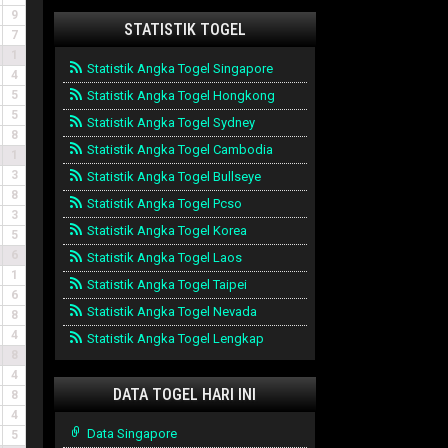
9
STATISTIK TOGEL
7
1
Statistik Angka Togel Singapore
4
5
Statistik Angka Togel Hongkong
5
Statistik Angka Togel Sydney
8
Statistik Angka Togel Cambodia
1
3
Statistik Angka Togel Bullseye
8
Statistik Angka Togel Pcso
3
Statistik Angka Togel Korea
5
6
Statistik Angka Togel Laos
1
Statistik Angka Togel Taipei
6
Statistik Angka Togel Nevada
8
4
Statistik Angka Togel Lengkap
8
4
DATA TOGEL HARI INI
8
4
Data Singapore
5