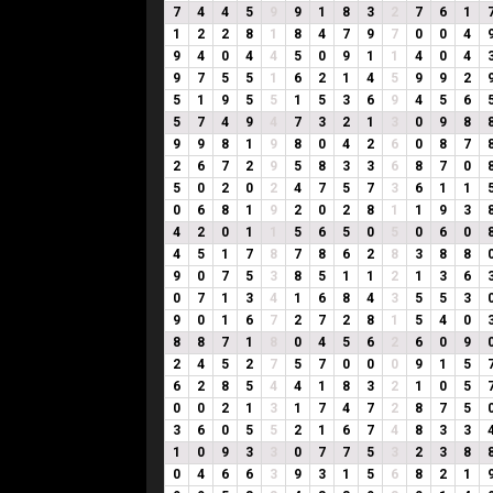
7
4
4
5
9
9
1
8
3
2
7
6
1
1
2
2
8
1
8
4
7
9
7
0
0
4
9
4
0
4
4
5
0
9
1
1
4
0
4
9
7
5
5
1
6
2
1
4
5
9
9
2
5
1
9
5
5
1
5
3
6
9
4
5
6
5
7
4
9
4
7
3
2
1
3
0
9
8
9
9
8
1
9
8
0
4
2
6
0
8
7
2
6
7
2
9
5
8
3
3
6
8
7
0
5
0
2
0
2
4
7
5
7
3
6
1
1
0
6
8
1
9
2
0
2
8
1
1
9
3
4
2
0
1
1
5
6
5
0
5
0
6
0
4
5
1
7
8
7
8
6
2
8
3
8
8
9
0
7
5
3
8
5
1
1
2
1
3
6
0
7
1
3
4
1
6
8
4
3
5
5
3
9
0
1
6
7
2
7
2
8
1
5
4
0
8
8
7
1
8
0
4
5
6
2
6
0
9
2
4
5
2
7
5
7
0
0
0
9
1
5
6
2
8
5
4
4
1
8
3
2
1
0
5
0
0
2
1
3
1
7
4
7
2
8
7
5
3
6
0
5
5
2
1
6
7
4
8
3
3
1
0
9
3
3
0
7
7
5
3
2
3
8
0
4
6
6
3
9
3
1
5
6
8
2
1