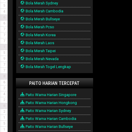
Bola Merah Sydney
5
Bola Merah Cambodia
4
6
Bola Merah Bullseye
6
Bola Merah Pcso
7
Bola Merah Korea
7
7
Bola Merah Laos
1
Bola Merah Taipei
5
9
Bola Merah Nevada
7
Bola Merah Togel Lengkap
7
8
6
PAITO HARIAN TERCEPAT
2
4
Paito Warna Harian Singapore
2
Paito Warna Harian Hongkong
6
Paito Warna Harian Sydney
2
1
Paito Warna Harian Cambodia
5
Paito Warna Harian Bullseye
1