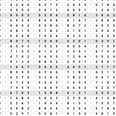
8
5
4
2
4
6
1
6
3
7
3
1
2
4
5
2
7
0
7
8
6
8
8
9
0
5
2
7
3
4
1
2
3
0
0
5
1
6
1
2
6
7
8
6
8
6
0
3
3
9
5
0
4
4
5
8
1
4
5
3
0
4
2
3
2
0
5
2
4
6
8
0
9
8
8
6
1
6
7
4
3
8
0
6
6
1
9
6
0
2
2
5
0
8
0
8
8
4
7
2
9
6
0
3
4
7
9
4
8
1
5
6
9
7
8
2
1
3
1
9
1
1
2
9
4
3
3
5
5
0
4
8
3
7
9
6
4
1
8
3
3
2
5
3
4
2
5
7
6
8
0
7
5
3
1
5
6
6
3
4
2
0
1
1
0
3
9
1
7
9
6
5
9
3
3
7
9
3
5
8
0
9
6
4
1
2
7
0
5
6
3
7
1
3
5
8
0
1
5
2
7
2
3
9
1
1
6
7
9
0
5
5
4
7
0
2
2
3
4
9
5
5
7
2
9
6
6
5
5
3
4
7
5
9
1
3
9
3
8
8
9
2
2
5
9
3
7
1
4
9
0
7
1
8
1
6
4
7
2
0
4
0
5
5
4
6
5
1
6
2
7
1
7
0
7
8
0
9
5
5
4
3
6
6
3
7
1
8
5
4
6
2
1
5
2
4
6
2
7
0
7
3
2
4
0
4
7
8
2
3
5
0
4
7
4
5
6
2
7
3
4
7
5
3
4
3
7
1
6
9
9
9
7
1
0
4
1
1
7
9
5
9
5
1
6
6
9
6
0
6
4
3
7
5
2
4
7
6
8
6
7
0
3
3
1
3
8
8
7
4
1
2
1
3
2
3
5
1
7
4
1
4
8
3
2
9
0
4
3
7
3
3
0
6
6
4
1
3
8
0
1
5
2
6
7
4
1
9
4
4
8
8
1
5
1
6
7
3
9
1
6
4
2
9
8
2
1
8
8
0
6
6
5
2
0
4
4
5
7
8
6
3
7
5
2
9
1
1
9
5
8
1
9
4
1
9
2
2
9
8
1
9