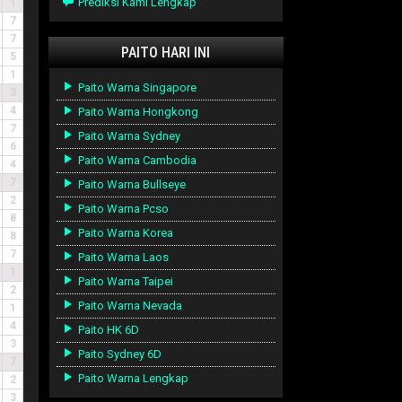
Prediksi Kami Lengkap
1
7
7
PAITO HARI INI
5
1
Paito Warna Singapore
3
4
Paito Warna Hongkong
7
Paito Warna Sydney
6
Paito Warna Cambodia
4
7
Paito Warna Bullseye
2
Paito Warna Pcso
8
Paito Warna Korea
8
7
Paito Warna Laos
1
Paito Warna Taipei
2
Paito Warna Nevada
1
4
Paito HK 6D
3
Paito Sydney 6D
7
Paito Warna Lengkap
2
3