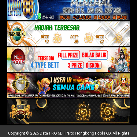
Copyright © 2026 Data HKG 6D | Paito Hongkong Pools 6D. All Rights