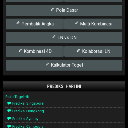
Pola Dasar
Pembalik Angka
Multi Kombinasi
LN vs DN
Kombinasi 4D
Kolaborasi LN
Kalkulator Togel
PREDIKSI HARI INI
Paito Togel HK
Prediksi Singapore
Prediksi Hongkong
Prediksi Sydney
Prediksi Cambodia