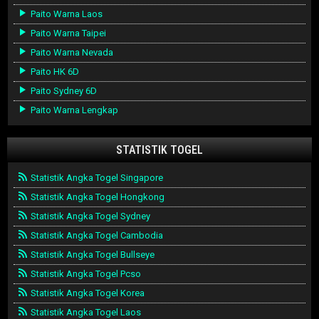
Paito Warna Laos
Paito Warna Taipei
Paito Warna Nevada
Paito HK 6D
Paito Sydney 6D
Paito Warna Lengkap
STATISTIK TOGEL
Statistik Angka Togel Singapore
Statistik Angka Togel Hongkong
Statistik Angka Togel Sydney
Statistik Angka Togel Cambodia
Statistik Angka Togel Bullseye
Statistik Angka Togel Pcso
Statistik Angka Togel Korea
Statistik Angka Togel Laos