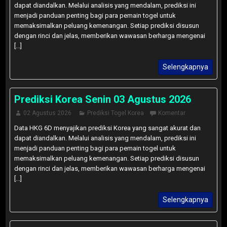
dapat diandalkan. Melalui analisis yang mendalam, prediksi ini
menjadi panduan penting bagi para pemain togel untuk
memaksimalkan peluang kemenangan. Setiap prediksi disusun
dengan rinci dan jelas, memberikan wawasan berharga mengenai
[...]
Selengkapnya
Prediksi Korea Senin 03 Agustus 2026
02 Agustus 2026
Prediksi Togel Korea
Komentar
Data HKG 6D menyajikan prediksi Korea yang sangat akurat dan
dapat diandalkan. Melalui analisis yang mendalam, prediksi ini
menjadi panduan penting bagi para pemain togel untuk
memaksimalkan peluang kemenangan. Setiap prediksi disusun
dengan rinci dan jelas, memberikan wawasan berharga mengenai
[...]
Selengkapnya