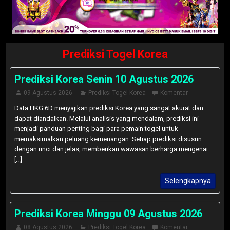
Prediksi Togel Korea
Prediksi Korea Senin 10 Agustus 2026
09 Agustus 2026
Prediksi Togel Korea
Komentar
Data HKG 6D menyajikan prediksi Korea yang sangat akurat dan
dapat diandalkan. Melalui analisis yang mendalam, prediksi ini
menjadi panduan penting bagi para pemain togel untuk
memaksimalkan peluang kemenangan. Setiap prediksi disusun
dengan rinci dan jelas, memberikan wawasan berharga mengenai
[...]
Selengkapnya
Prediksi Korea Minggu 09 Agustus 2026
08 Agustus 2026
Prediksi Togel Korea
Komentar