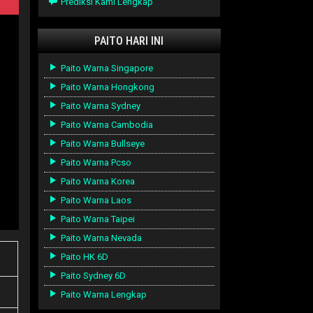
Prediksi Kami Lengkap
PAITO HARI INI
Paito Warna Singapore
Paito Warna Hongkong
Paito Warna Sydney
Paito Warna Cambodia
Paito Warna Bullseye
Paito Warna Pcso
Paito Warna Korea
Paito Warna Laos
Paito Warna Taipei
Paito Warna Nevada
Paito HK 6D
Paito Sydney 6D
Paito Warna Lengkap