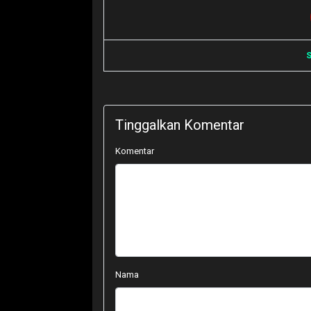
S
Tinggalkan Komentar
Komentar
Nama