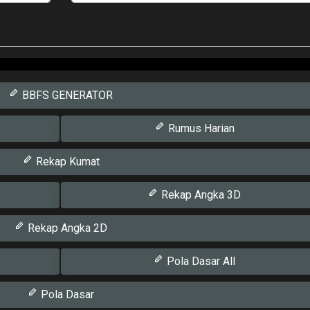
BBFS GENERATOR
Rumus Harian
Rekap Kumat
Rekap Angka 3D
Rekap Angka 2D
Pola Dasar All
Pola Dasar