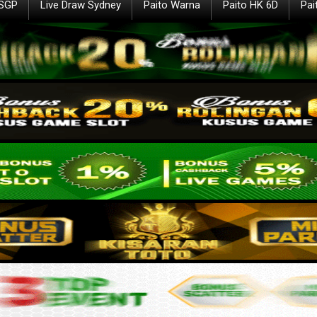
 SGP
Live Draw Sydney
Paito Warna
Paito HK 6D
Pai