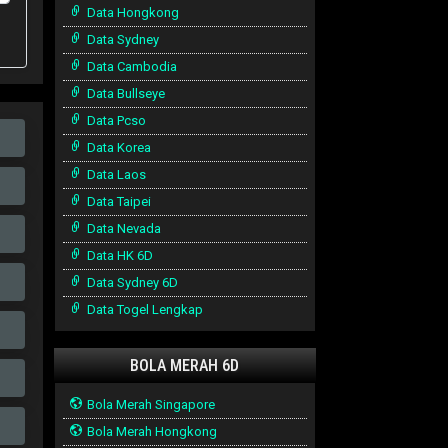
Data Hongkong
Data Sydney
Data Cambodia
Data Bullseye
Data Pcso
Data Korea
Data Laos
Data Taipei
Data Nevada
Data HK 6D
Data Sydney 6D
Data Togel Lengkap
BOLA MERAH 6D
Bola Merah Singapore
Bola Merah Hongkong