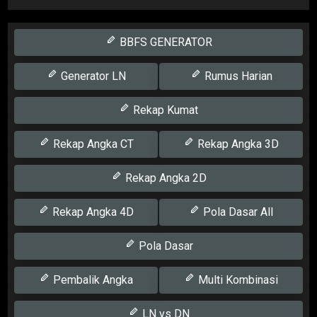
BBFS GENERATOR
Generator LN
Rumus Harian
Rekap Kumat
Rekap Angka CT
Rekap Angka 3D
Rekap Angka 2D
Rekap Angka 4D
Pola Dasar All
Pola Dasar
Pembalik Angka
Multi Kombinasi
LN vs DN