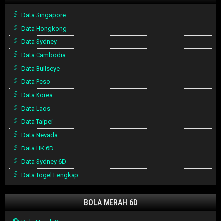
Data Singapore
Data Hongkong
Data Sydney
Data Cambodia
Data Bullseye
Data Pcso
Data Korea
Data Laos
Data Taipei
Data Nevada
Data HK 6D
Data Sydney 6D
Data Togel Lengkap
BOLA MERAH 6D