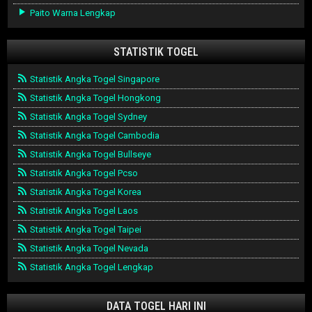
Paito Warna Lengkap
STATISTIK TOGEL
Statistik Angka Togel Singapore
Statistik Angka Togel Hongkong
Statistik Angka Togel Sydney
Statistik Angka Togel Cambodia
Statistik Angka Togel Bullseye
Statistik Angka Togel Pcso
Statistik Angka Togel Korea
Statistik Angka Togel Laos
Statistik Angka Togel Taipei
Statistik Angka Togel Nevada
Statistik Angka Togel Lengkap
DATA TOGEL HARI INI