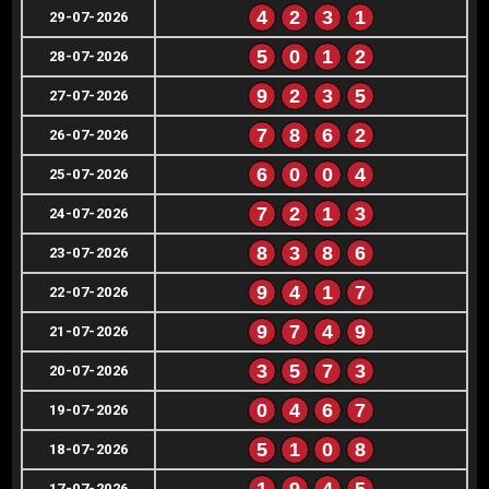
4
2
3
1
29-07-2026
5
0
1
2
28-07-2026
9
2
3
5
27-07-2026
7
8
6
2
26-07-2026
6
0
0
4
25-07-2026
7
2
1
3
24-07-2026
8
3
8
6
23-07-2026
9
4
1
7
22-07-2026
9
7
4
9
21-07-2026
3
5
7
3
20-07-2026
0
4
6
7
19-07-2026
5
1
0
8
18-07-2026
1
9
4
5
17-07-2026