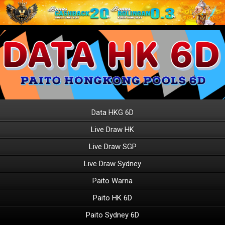
Data HKG 6D
Live Draw HK
Live Draw SGP
Live Draw Sydney
Paito Warna
Paito HK 6D
Paito Sydney 6D