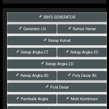
BBFS GENERATOR
Generator LN
Rumus Harian
Rekap Kumat
Rekap Angka CT
Rekap Angka 3D
Rekap Angka 2D
Rekap Angka 4D
Pola Dasar All
Pola Dasar
Pembalik Angka
Multi Kombinasi