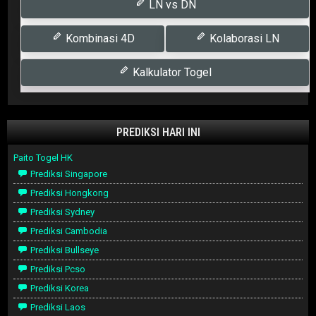
LN vs DN
Kombinasi 4D
Kolaborasi LN
Kalkulator Togel
PREDIKSI HARI INI
Paito Togel HK
Prediksi Singapore
Prediksi Hongkong
Prediksi Sydney
Prediksi Cambodia
Prediksi Bullseye
Prediksi Pcso
Prediksi Korea
Prediksi Laos