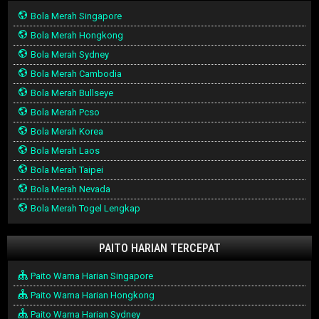
Bola Merah Singapore
Bola Merah Hongkong
Bola Merah Sydney
Bola Merah Cambodia
Bola Merah Bullseye
Bola Merah Pcso
Bola Merah Korea
Bola Merah Laos
Bola Merah Taipei
Bola Merah Nevada
Bola Merah Togel Lengkap
PAITO HARIAN TERCEPAT
Paito Warna Harian Singapore
Paito Warna Harian Hongkong
Paito Warna Harian Sydney