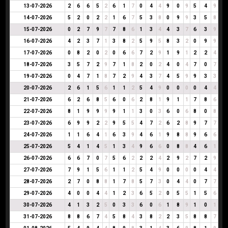
13-07-2026
2
6
6
5
2
6
1
7
0
4
4
9
0
9
5
4
9
14-07-2026
5
2
0
2
2
1
6
7
5
3
8
0
9
9
3
5
8
15-07-2026
0
2
7
9
7
7
8
6
1
3
4
4
3
7
6
3
9
16-07-2026
4
2
3
7
1
3
8
2
5
9
5
8
3
2
0
9
9
17-07-2026
0
8
2
0
2
0
6
6
7
2
9
1
9
1
2
2
4
18-07-2026
3
5
7
2
9
7
1
8
2
0
2
4
0
4
7
0
7
19-07-2026
0
4
7
1
8
7
2
9
4
3
7
4
5
9
9
3
3
20-07-2026
2
6
1
5
6
1
1
2
5
4
9
0
0
0
0
4
4
21-07-2026
6
2
6
8
5
6
0
6
2
8
1
9
1
1
7
8
6
22-07-2026
8
1
9
9
9
9
1
1
3
0
3
6
0
6
8
0
8
23-07-2026
6
9
9
2
2
9
5
5
4
7
2
6
2
8
9
7
7
24-07-2026
1
1
6
4
1
6
3
9
4
6
1
9
8
8
9
6
6
25-07-2026
5
4
1
4
5
1
3
4
9
6
6
0
8
8
4
6
1
26-07-2026
6
6
7
0
7
5
6
2
2
2
4
2
9
2
7
2
9
27-07-2026
7
9
1
5
6
1
1
2
5
4
9
0
0
0
0
4
4
28-07-2026
2
7
0
8
8
1
7
8
5
7
3
0
4
4
0
7
7
29-07-2026
4
0
0
4
4
1
2
3
6
5
2
0
5
5
1
5
6
30-07-2026
4
1
3
2
5
0
3
3
6
0
6
1
8
9
1
0
1
31-07-2026
8
8
6
7
4
5
8
4
3
8
2
2
3
5
8
8
7