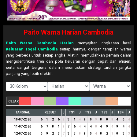
Paito Warna Harian Cambodia
Paito Warna Cambodia Harian
menyajikan ringkasan hasil
Keluaran Togel Cambodia
setiap harinya, dengan tampilan warna
yang berbeda untuk setiap angka. Alat ini memudahkan pemain dalam
mengidentifikasi tren dan pola keluaran dengan cepat dan efisien,
serta sangat berguna dalam merumuskan strategi taruhan jangka
panjang yang lebih efektif.
CLEAR
TANGGAL
RESULT
J
TS1
J
TS2
J
TS3
J
TS4
J
10-07-2026
6
1
2
6
8
3
1
4
9
0
9
8
0
8
4
0
4
11-07-2026
6
7
8
1
9
7
6
4
4
4
8
4
9
4
9
4
4
12-07-2026
0
9
2
5
7
3
5
8
8
5
4
8
2
1
0
3
3