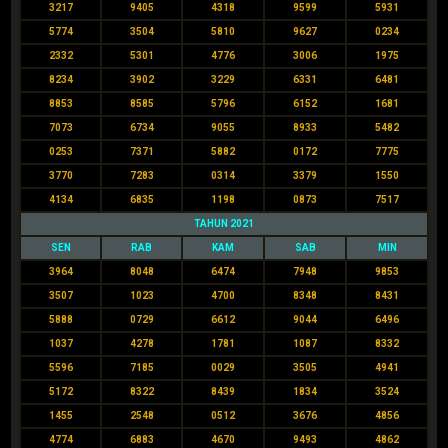
3217
9405
4318
9599
5931
5774
3504
5810
9627
0234
2332
5301
4776
3006
1975
8234
3902
3229
6331
6481
8853
8585
5796
6152
1681
7073
6734
9055
8933
5482
0253
7371
5882
0172
7775
3770
7283
0314
3379
1550
4134
6835
1198
0873
7517
TAHUN 2021
SEN
RAB
KAM
SAB
MIN
3964
8048
6474
7948
9853
3507
1023
4700
8348
8431
5888
0729
6612
9044
6496
1037
4278
1781
1087
8332
5596
7185
0029
3505
4941
5172
8322
8439
1834
3524
1455
2548
0512
3676
4856
4774
6883
4670
9493
4862