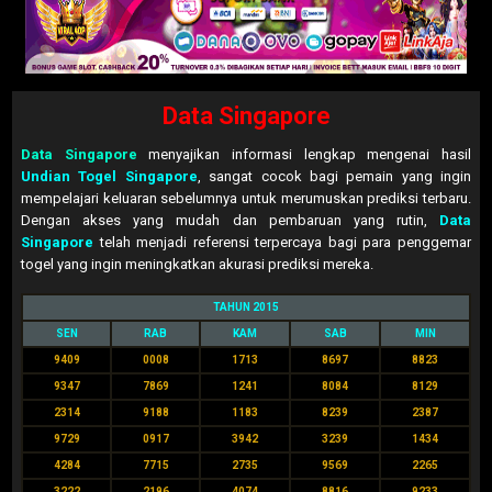
Data Singapore
Data Singapore
menyajikan informasi lengkap mengenai hasil
Undian Togel Singapore
, sangat cocok bagi pemain yang ingin
mempelajari keluaran sebelumnya untuk merumuskan prediksi terbaru.
Dengan akses yang mudah dan pembaruan yang rutin,
Data
Singapore
telah menjadi referensi terpercaya bagi para penggemar
togel yang ingin meningkatkan akurasi prediksi mereka.
TAHUN 2015
SEN
RAB
KAM
SAB
MIN
9409
0008
1713
8697
8823
9347
7869
1241
8084
8129
2314
9188
1183
8239
2387
9729
0917
3942
3239
1434
4284
7715
2735
9569
2265
3222
2196
4074
8816
9233