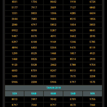
4501
1736
8642
1918
6724
5177
7917
2609
7127
6863
1331
3833
1306
4285
6634
3044
7683
9684
8515
1856
2380
4797
5852
1054
3853
0952
4098
5287
6629
8841
9487
0070
4591
3602
2595
0297
6108
9169
1346
5785
4894
6450
5304
9470
8119
1299
0529
1460
1857
4921
1460
0826
5229
8514
2930
9123
5028
2462
5788
9754
6003
8759
8247
8013
4910
1695
9503
3331
7073
2238
5906
2238
5906
0797
1575
TAHUN 2018
SEN
RAB
KAM
SAB
MIN
8013
7497
9542
0709
9756
8797
7343
8797
4573
7460