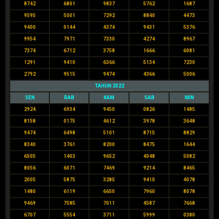
8742
6801
9837
5762
1687
9595
5001
7292
8840
4473
9400
0144
4374
9431
5376
9954
7971
7330
4274
8967
7374
6712
3758
1666
6081
1291
9410
6366
5134
7230
2792
9515
9474
4366
5006
TAHUN 2022
SEN
RAB
KAM
SAB
MIN
2924
6934
9450
0826
1485
8158
0175
4612
3978
3648
9474
6498
5101
8715
8829
8340
3761
8200
8475
1644
6505
1403
9652
4048
5082
8056
6071
7469
9214
8465
2005
5875
3285
9410
4078
1480
6119
6650
7960
8078
9469
7585
7011
4587
7668
6707
5554
3711
5999
0380