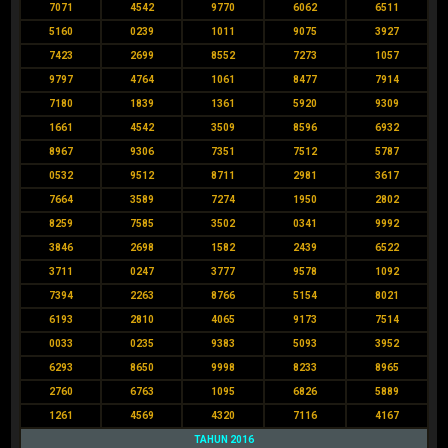
7071
4542
9770
6062
6511
5160
0239
1011
9075
3927
7423
2699
8552
7273
1057
9797
4764
1061
8477
7914
7180
1839
1361
5920
9309
1661
4542
3509
8596
6932
8967
9306
7351
7512
5787
0532
9512
8711
2981
3617
7664
3589
7274
1950
2802
8259
7585
3502
0341
9992
3846
2698
1582
2439
6522
3711
0247
3777
9578
1092
7394
2263
8766
5154
8021
6193
2810
4065
9173
7514
0033
0235
9383
5093
3952
6293
8650
9998
8233
8965
2760
6763
1095
6826
5889
1261
4569
4320
7116
4167
TAHUN 2016