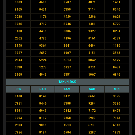
0803
4688
9207
4871
1401
9165
0451
0359
3114
8040
0038
1176
4429
2296
0629
9986
4717
5746
1481
5722
3108
4438
0806
9327
8254
2362
4783
4196
0161
4379
9948
9364
3641
6494
1180
9947
2637
1907
4151
3568
2343
5224
8613
0042
5827
0338
1275
6927
0731
0459
5168
4945
6351
1067
6846
TAHUN 2020
SEN
RAB
KAM
SAB
MIN
8100
0149
8471
6668
3575
7921
8446
5388
9294
3580
8961
6949
0842
7172
8476
0903
0117
9858
2900
7113
2693
9888
1513
6735
6518
7926
8184
6784
2287
1973