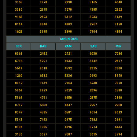
3565
9978
2990
5165
4640
3380
2575
7278
4385
2322
9165
2823
9312
5233
5139
8114
8840
4803
2767
9120
1625
3395
3898
7904
4854
TAHUN 2023
SEN
RAB
KAM
SAB
MIN
8361
2452
2421
6038
7086
6796
8221
4933
3442
2877
5619
8018
4592
8315
0300
1260
6582
5336
0693
8948
8032
9139
7964
6738
7070
5969
9929
7029
2096
0580
5969
4761
6658
2575
0868
0717
6650
4847
2257
2268
8347
4585
6581
9614
8013
5343
7493
0975
7982
0691
8108
1905
4096
5774
4433
3150
0027
7687
3015
5794