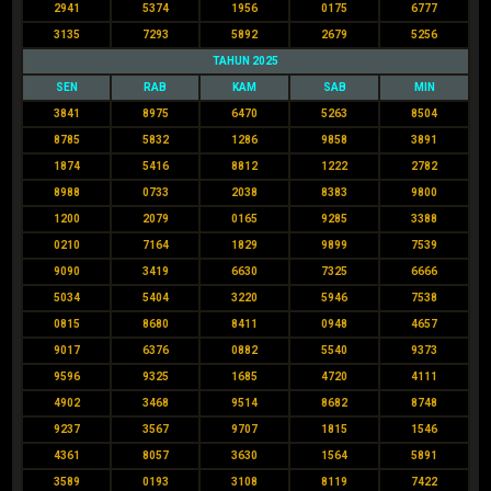
2941
5374
1956
0175
6777
3135
7293
5892
2679
5256
TAHUN 2025
SEN
RAB
KAM
SAB
MIN
3841
8975
6470
5263
8504
8785
5832
1286
9858
3891
1874
5416
8812
1222
2782
8988
0733
2038
8383
9800
1200
2079
0165
9285
3388
0210
7164
1829
9899
7539
9090
3419
6630
7325
6666
5034
5404
3220
5946
7538
0815
8680
8411
0948
4657
9017
6376
0882
5540
9373
9596
9325
1685
4720
4111
4902
3468
9514
8682
8748
9237
3567
9707
1815
1546
4361
8057
3630
1564
5891
3589
0193
3108
8119
7422