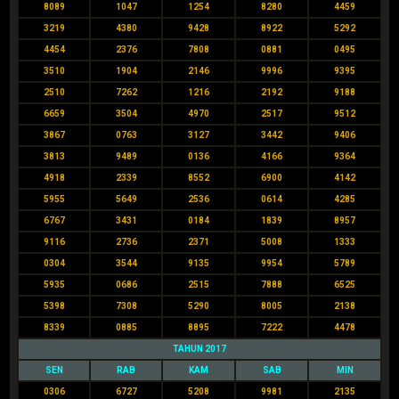
8089
1047
1254
8280
4459
3219
4380
9428
8922
5292
4454
2376
7808
0881
0495
3510
1904
2146
9996
9395
2510
7262
1216
2192
9188
6659
3504
4970
2517
9512
3867
0763
3127
3442
9406
3813
9489
0136
4166
9364
4918
2339
8552
6900
4142
5955
5649
2536
0614
4285
6767
3431
0184
1839
8957
9116
2736
2371
5008
1333
0304
3544
9135
9954
5789
5935
0686
2515
7888
6525
5398
7308
5290
8005
2138
8339
0885
8895
7222
4478
TAHUN 2017
SEN
RAB
KAM
SAB
MIN
0306
6727
5208
9981
2135