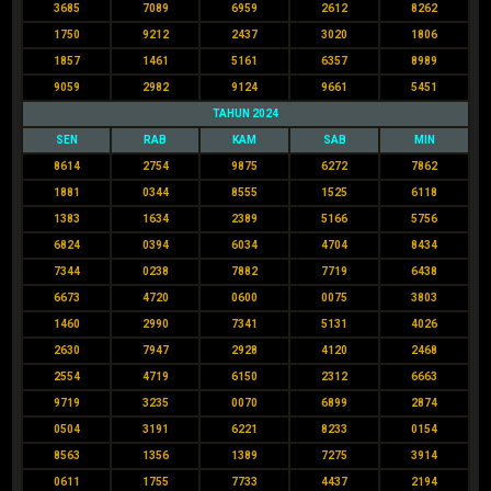
3685
7089
6959
2612
8262
1750
9212
2437
3020
1806
1857
1461
5161
6357
8989
9059
2982
9124
9661
5451
TAHUN 2024
SEN
RAB
KAM
SAB
MIN
8614
2754
9875
6272
7862
1881
0344
8555
1525
6118
1383
1634
2389
5166
5756
6824
0394
6034
4704
8434
7344
0238
7882
7719
6438
6673
4720
0600
0075
3803
1460
2990
7341
5131
4026
2630
7947
2928
4120
2468
2554
4719
6150
2312
6663
9719
3235
0070
6899
2874
0504
3191
6221
8233
0154
8563
1356
1389
7275
3914
0611
1755
7733
4437
2194