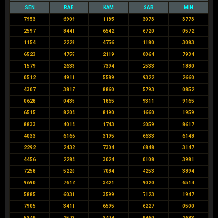
SEN
RAB
KAM
SAB
MIN
7953
6909
1185
3073
3773
2597
8441
6542
6720
0572
1154
2228
4756
1180
3083
6523
4755
2119
0064
7934
1579
2633
7394
2533
1880
0512
4911
5589
9322
2660
4307
3817
8860
5793
0852
0628
0435
1865
9311
9165
6515
8204
8190
1660
1959
8833
4014
1743
2059
8617
4033
6166
3195
6633
6148
2292
2432
7304
6848
3147
4456
2284
3024
0108
3981
7258
5220
7084
4253
3894
9690
7612
3421
9020
6514
5885
6031
3599
7123
1947
7905
3411
6595
6227
0500
5349
2573
3474
9460
2683