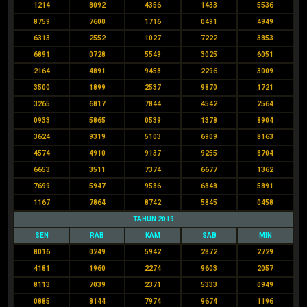
1214
8092
4356
1433
5536
8759
7600
1716
0491
4949
6313
2552
1027
7222
3853
6891
0728
5549
3025
6051
2164
4891
9458
2296
3009
3500
1899
2537
9870
1721
3265
6817
7844
4542
2564
0933
5865
0539
1378
8904
3624
9319
5103
6909
8163
4574
4910
9137
9255
8704
6653
3511
7374
6677
1362
7699
5947
9586
6848
5891
1167
7864
8742
5845
0458
TAHUN 2019
SEN
RAB
KAM
SAB
MIN
8016
0249
5942
2872
2729
4181
1960
2274
9603
2057
8113
7039
2371
5333
0949
0885
8144
7974
9674
1196