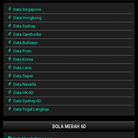
Data Singapore
Data Hongkong
Data Sydney
Data Cambodia
Data Bullseye
Data Pcso
Data Korea
Data Laos
Data Taipei
Data Nevada
Data HK 6D
Data Sydney 6D
Data Togel Lengkap
BOLA MERAH 6D