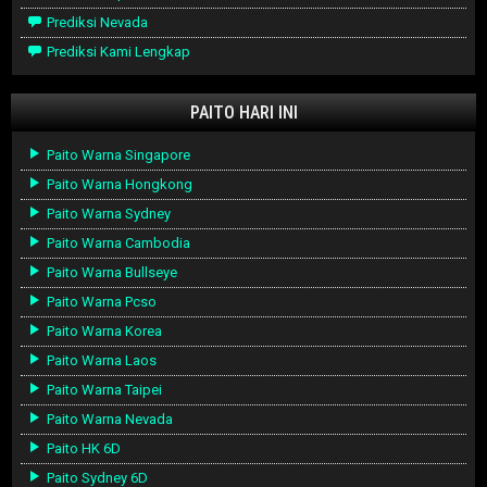
Prediksi Nevada
Prediksi Kami Lengkap
PAITO HARI INI
Paito Warna Singapore
Paito Warna Hongkong
Paito Warna Sydney
Paito Warna Cambodia
Paito Warna Bullseye
Paito Warna Pcso
Paito Warna Korea
Paito Warna Laos
Paito Warna Taipei
Paito Warna Nevada
Paito HK 6D
Paito Sydney 6D