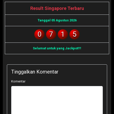
Result Singapore Terbaru
Tanggal 05 Agustus 2026
0
7
1
5
Selamat untuk yang Jackpot!!!
Tinggalkan Komentar
Komentar