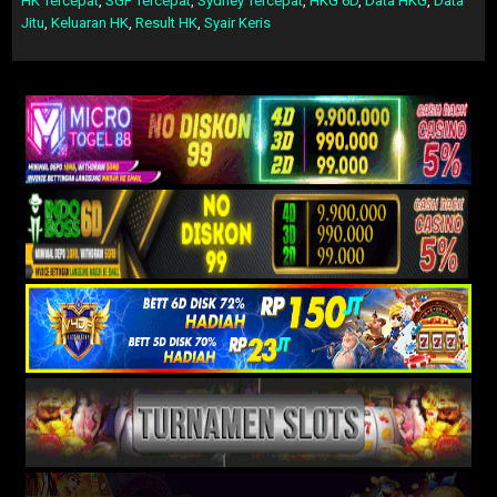
HK Tercepat
,
SGP Tercepat
,
Sydney Tercepat
,
HKG 6D
,
Data HKG
,
Data
Jitu
,
Keluaran HK
,
Result HK
,
Syair Keris