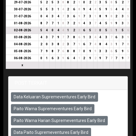
29-07-2026
5
2
5
3
8
8
2
1
0
2
2
3
5
8
5
2
7
30-07-2026
5
5
3
1
4
2
6
8
9
4
4
5
9
5
4
4
8
31-07-2026
0
4
3
4
7
3
6
9
7
3
1
8
9
8
2
3
5
01-08-2026
8
7
7
1
8
7
2
9
4
3
7
4
5
9
9
3
3
02-08-2026
5
4
0
4
4
1
2
3
6
5
2
0
5
5
1
5
6
03-08-2026
4
3
7
9
7
7
8
6
1
3
4
4
3
7
6
3
9
04-08-2026
2
0
3
8
2
3
7
1
6
7
4
8
4
3
1
7
8
05-08-2026
7
9
8
7
6
8
8
7
0
9
9
3
3
6
5
9
5
06-08-2026
0
1
6
3
9
6
4
1
2
9
2
9
7
7
7
9
7
x
POST TERKAIT
Data Keluaran Supremeventures Early Bird
Paito Warna Supremeventures Early Bird
Paito Warna Harian Supremeventures Early Bird
Data Paito Supremeventures Early Bird