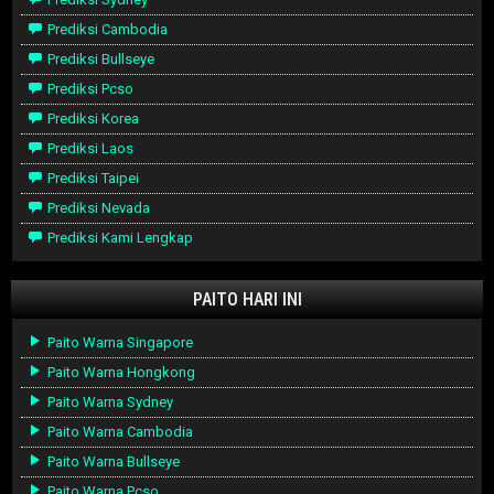
Prediksi Cambodia
Prediksi Bullseye
Prediksi Pcso
Prediksi Korea
Prediksi Laos
Prediksi Taipei
Prediksi Nevada
Prediksi Kami Lengkap
PAITO HARI INI
Paito Warna Singapore
Paito Warna Hongkong
Paito Warna Sydney
Paito Warna Cambodia
Paito Warna Bullseye
Paito Warna Pcso