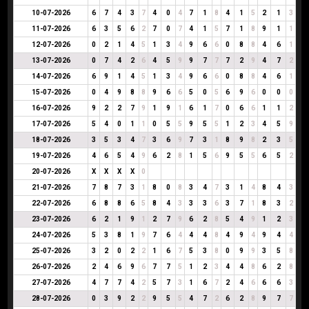
10-07-2026
6
7
4
3
7
4
0
4
7
1
8
4
1
5
2
1
3
11-07-2026
6
3
5
6
2
7
0
7
4
1
5
7
1
8
9
1
1
12-07-2026
0
2
1
4
5
1
3
4
9
6
6
0
8
8
4
6
1
13-07-2026
0
7
4
2
6
4
5
9
9
7
7
7
2
9
4
7
2
14-07-2026
6
9
1
4
5
1
3
4
9
6
6
0
8
8
4
6
1
15-07-2026
0
4
9
8
8
9
6
6
5
0
5
6
9
6
0
0
0
16-07-2026
9
2
2
7
9
1
9
1
6
1
7
0
6
6
1
1
2
17-07-2026
5
4
0
1
1
0
5
5
9
5
5
1
2
3
4
5
9
18-07-2026
3
5
3
4
7
3
6
9
7
3
1
8
9
8
2
3
5
19-07-2026
4
6
5
4
9
6
2
8
1
5
6
9
5
5
6
5
2
20-07-2026
X
X
X
X
0
21-07-2026
7
8
7
3
1
8
0
8
3
4
7
3
1
4
8
4
3
22-07-2026
6
8
8
6
5
8
4
3
3
3
6
3
7
1
8
3
2
23-07-2026
6
2
1
9
1
2
7
9
6
2
8
5
4
9
1
2
3
24-07-2026
5
3
8
1
9
7
6
4
4
4
8
4
9
4
9
4
4
25-07-2026
3
2
0
2
2
1
6
7
5
3
8
0
9
9
3
5
8
26-07-2026
2
4
6
9
6
7
7
5
1
2
3
4
4
8
6
2
8
27-07-2026
4
7
7
4
2
5
7
3
1
6
7
2
4
6
6
6
3
28-07-2026
0
3
9
2
2
9
5
5
4
7
2
6
2
8
9
7
7