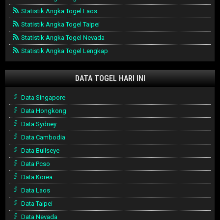
Statistik Angka Togel Laos
Statistik Angka Togel Taipei
Statistik Angka Togel Nevada
Statistik Angka Togel Lengkap
DATA TOGEL HARI INI
Data Singapore
Data Hongkong
Data Sydney
Data Cambodia
Data Bullseye
Data Pcso
Data Korea
Data Laos
Data Taipei
Data Nevada