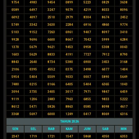
9754
4983
9454
0899
5223
0829
3638
0589
6497
3247
9079
4219
8033
8096
6092
4097
2510
2979
8304
8674
2452
5749
3342
3630
2284
6916
4860
9774
5103
9152
7263
6961
9407
8097
3410
9928
9696
6600
8667
7042
5999
6284
1370
5679
9621
9453
0958
5308
0043
1603
5629
8833
4191
7727
7912
8790
8843
2640
8734
5380
6900
3453
3168
2106
0395
4552
0375
3498
6077
1404
5954
5404
5509
9033
0007
5890
5649
7480
0215
0166
6405
5404
6365
1043
3094
3735
3405
3017
7971
9847
6459
9119
1206
2483
7963
6855
9833
5222
8612
5471
5826
8863
0585
8098
4617
3368
5697
6000
1249
0417
8069
6316
TAHUN 2026
SEN
SEL
RAB
KAM
JUM
SAB
MIN
2347
1719
1721
1547
5868
4350
6353