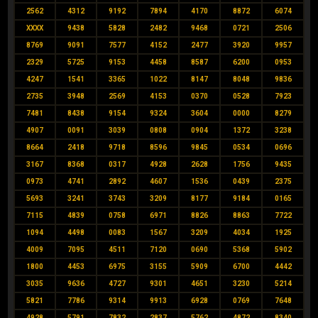
2562
4312
9192
7894
4170
8872
6074
XXXX
9438
5828
2482
9468
0721
2506
8769
9091
7577
4152
2477
3920
9957
2329
5725
9153
4458
8587
6200
0953
4247
1541
3365
1022
8147
8048
9836
2735
3948
2569
4153
0370
0528
7923
7481
8438
9154
9324
3604
0000
8279
4907
0091
3039
0808
0904
1372
3238
8664
2418
9718
8596
9845
0534
0696
3167
8368
0317
4928
2628
1756
9435
0973
4741
2892
4607
1536
0439
2375
5693
3241
3743
3209
8177
9184
0165
7115
4839
0758
6971
8826
8863
7722
1094
4498
0083
1567
3209
4034
1925
4009
7095
4511
7120
0690
5368
5902
1800
4453
6975
3155
5909
6700
4442
3035
9636
4727
9301
4651
3230
5214
5821
7786
9314
9913
6928
0769
7648
4928
5791
7832
2837
5762
4872
8340