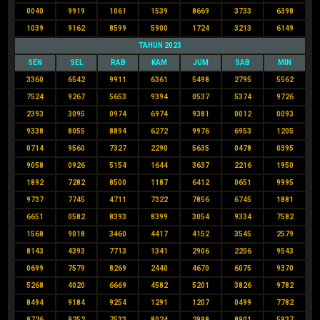
0040
9919
1061
1539
8669
3733
6398
1039
9162
8599
5900
1724
3213
6149
TAHUN 2023
SEN
SEL
RAB
KAM
JUM
SAB
MIN
3360
6542
9911
6361
5498
2795
5562
7524
9267
5653
9394
0537
5374
9726
2393
3095
0974
6974
9381
0012
0093
9338
8055
8894
6272
9976
6953
1205
0714
9560
7327
2290
5635
0478
0395
9058
0926
5154
1644
3637
2216
1950
1892
7282
8500
1187
6412
0651
9995
9737
7745
4711
7322
7856
6745
1881
6651
0582
8393
8399
3054
9334
7582
1568
9018
3460
4417
4152
3545
2579
8143
4393
7713
1341
2906
2206
9543
0699
7579
8269
2440
4670
6075
9370
5268
4020
6669
4582
5201
3826
9782
8494
9184
9254
1291
1207
0499
7782
9726
9252
7533
8024
2998
8901
5937