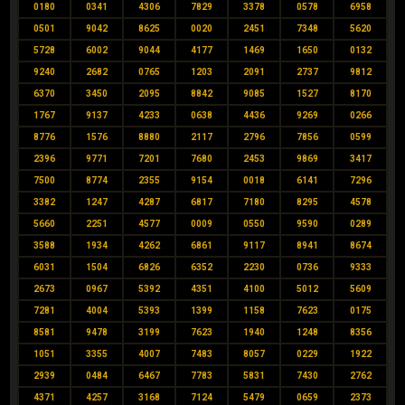
0180
0341
4306
7829
3378
0578
6958
0501
9042
8625
0020
2451
7348
5620
5728
6002
9044
4177
1469
1650
0132
9240
2682
0765
1203
2091
2737
9812
6370
3450
2095
8842
9085
1527
8170
1767
9137
4233
0638
4436
9269
0266
8776
1576
8880
2117
2796
7856
0599
2396
9771
7201
7680
2453
9869
3417
7500
8774
2355
9154
0018
6141
7296
3382
1247
4287
6817
7180
8295
4578
5660
2251
4577
0009
0550
9590
0289
3588
1934
4262
6861
9117
8941
8674
6031
1504
6826
6352
2230
0736
9333
2673
0967
5392
4351
4100
5012
5609
7281
4004
5393
1399
1158
7623
0175
8581
9478
3199
7623
1940
1248
8356
1051
3355
4007
7483
8057
0229
1922
2939
0484
6467
7783
5831
7430
2762
4371
4257
3168
7124
5479
0659
2373