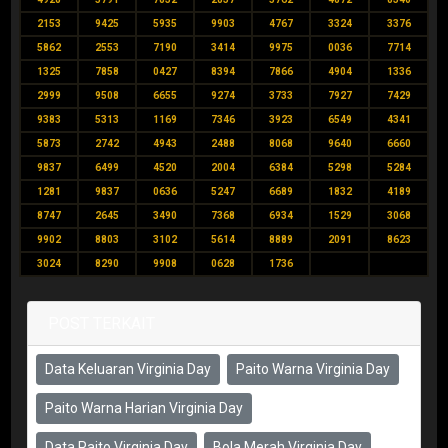
2153
9425
5935
9903
4767
3324
3376
5862
2553
7190
3414
9975
0036
7714
1325
7858
0427
8394
7866
4904
1336
2999
9508
6655
9274
3733
7927
7429
9383
5313
1169
7346
3923
6549
4341
5873
2742
4943
2488
8068
9640
6660
9837
6499
4520
2004
6384
5298
5284
1281
9837
0636
5247
6689
1832
4189
8747
2645
3490
7368
6934
1529
3068
9902
8803
3102
5614
8889
2091
8623
3024
8290
9908
0628
1736
POST TERKAIT
Data Keluaran Virginia Day
Paito Warna Virginia Day
Paito Warna Harian Virginia Day
Data Paito Virginia Day
Bola Merah Virginia Day