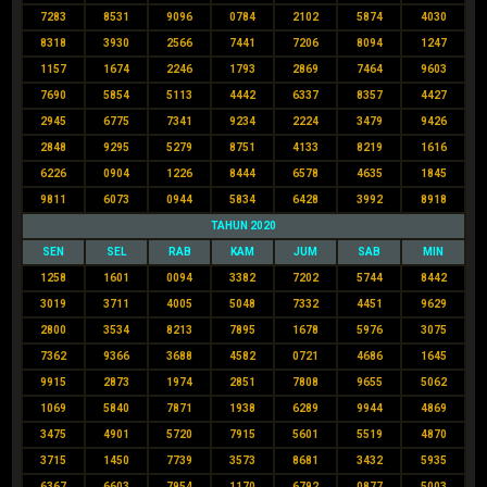
7283
8531
9096
0784
2102
5874
4030
8318
3930
2566
7441
7206
8094
1247
1157
1674
2246
1793
2869
7464
9603
7690
5854
5113
4442
6337
8357
4427
2945
6775
7341
9234
2224
3479
9426
2848
9295
5279
8751
4133
8219
1616
6226
0904
1226
8444
6578
4635
1845
9811
6073
0944
5834
6428
3992
8918
TAHUN 2020
SEN
SEL
RAB
KAM
JUM
SAB
MIN
1258
1601
0094
3382
7202
5744
8442
3019
3711
4005
5048
7332
4451
9629
2800
3534
8213
7895
1678
5976
3075
7362
9366
3688
4582
0721
4686
1645
9915
2873
1974
2851
7808
9655
5062
1069
5840
7871
1938
6289
9944
4869
3475
4901
5720
7915
5601
5519
4870
3715
1450
7739
3573
8681
3432
5935
6367
6603
7954
1170
6792
0877
5003