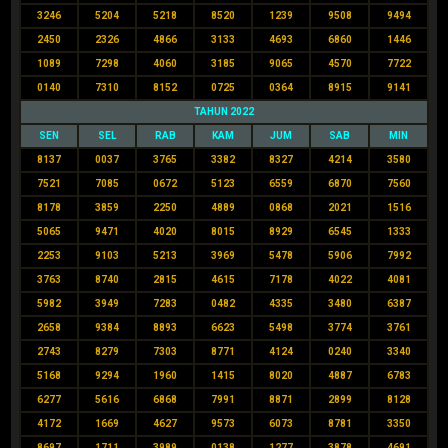
3246
5204
5218
8520
1239
9508
9494
2450
2326
4866
3133
4693
6860
1446
1089
7298
4060
3185
9065
4570
7722
0140
7310
8152
0725
0364
8915
9141
TAHUN 2022
SEN
SEL
RAB
KAM
JUM
SAB
MIN
8137
0037
3765
3382
8327
4214
3580
7521
7085
0672
5123
6559
6870
7560
8178
3859
2250
4889
0868
2021
1516
5065
9471
4020
8015
8929
6545
1333
2253
9103
5213
3969
5478
5906
7992
3763
8740
2815
4615
7178
4022
4081
5982
3949
7283
0482
4335
3480
6387
2658
9384
8893
6623
5498
3774
3761
2743
8279
7303
8771
4124
0240
3340
5168
9294
1960
1415
8020
4887
6783
6277
5616
6868
7991
8871
2899
8128
4172
1669
4627
9573
6073
8781
3350
8697
1711
3989
0138
1277
3878
4691