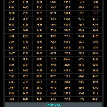
0720
8118
4933
5327
5893
1049
1521
9419
1637
5200
9102
1155
4508
1135
1088
7305
9128
3671
5984
1396
1715
7595
0091
3781
8503
5063
0772
4317
3593
3145
7883
5307
8934
7557
0091
2007
6649
2441
7093
5746
5841
8909
7928
4729
5681
8938
2697
3541
4526
0449
9790
1895
9253
8600
6836
2385
3251
6037
3393
2932
8642
4771
3087
8837
7309
4627
5771
2034
2234
8884
4143
3083
9030
2873
8945
6495
8342
9638
9301
5035
8463
2827
6140
6266
9031
5660
7458
4286
0653
5950
2995
0929
2567
3083
3975
1535
6240
8498
2414
7474
5611
9413
2868
9805
8691
0984
9486
2832
0172
2698
4863
6002
8500
8065
6935
3465
3755
4465
2013
5680
1648
4489
0757
2399
1822
4445
TAHUN 2025