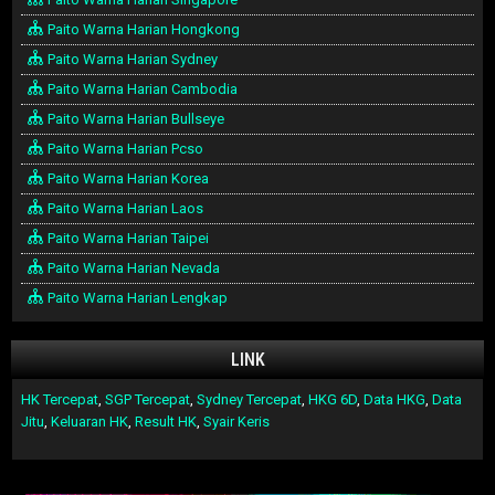
Paito Warna Harian Hongkong
Paito Warna Harian Sydney
Paito Warna Harian Cambodia
Paito Warna Harian Bullseye
Paito Warna Harian Pcso
Paito Warna Harian Korea
Paito Warna Harian Laos
Paito Warna Harian Taipei
Paito Warna Harian Nevada
Paito Warna Harian Lengkap
LINK
HK Tercepat
,
SGP Tercepat
,
Sydney Tercepat
,
HKG 6D
,
Data HKG
,
Data
Jitu
,
Keluaran HK
,
Result HK
,
Syair Keris