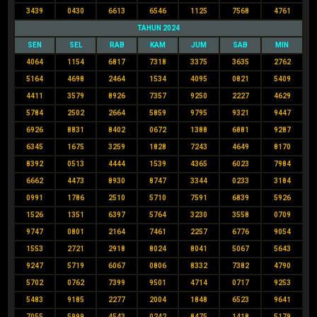
3439
0430
6613
6546
1125
7568
4761
TAHUN 2024
SEN
SEL
RAB
KAM
JUM
SAB
MIN
4064
1154
6817
7318
3375
3635
2762
5164
4698
2464
1534
4095
0821
5409
4411
3579
8926
7357
9250
2227
4629
5784
2502
2664
5859
9795
9321
9447
6926
8831
8402
0672
1388
6881
9287
6345
1675
3259
1828
7243
4649
8170
8392
0513
4444
1539
4365
6023
7984
6662
4473
8930
8747
3344
0233
3184
0991
1786
2510
5710
7591
6839
5926
1526
1351
6397
5764
3230
3558
0709
9747
0801
2164
7461
2257
6776
9054
1553
2721
2918
8024
8041
5067
5643
9247
5719
6067
0806
8332
7382
4790
5702
0762
7399
9501
4714
0717
9253
5483
9185
2277
2004
1848
6523
9641
7055
5999
4543
0242
8475
1418
5179