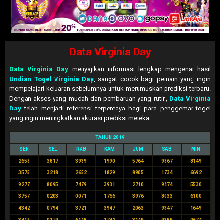
Data Virginia Day
Data Virginia Day
menyajikan informasi lengkap mengenai hasil
Undian Togel Virginia Day
, sangat cocok bagi pemain yang ingin
mempelajari keluaran sebelumnya untuk merumuskan prediksi terbaru.
Dengan akses yang mudah dan pembaruan yang rutin,
Data Virginia
Day
telah menjadi referensi terpercaya bagi para penggemar togel
yang ingin meningkatkan akurasi prediksi mereka.
TAHUN 2019
SEN
SEL
RAB
KAM
JUM
SAB
MIN
2658
3817
3939
1990
5764
9867
8149
3575
3218
2652
1829
8905
1734
6692
9277
8095
7479
3931
2710
9474
5530
3757
0203
0071
1766
3976
8033
6100
4342
0794
3721
3947
2063
9347
1649
3419
0179
6148
1742
3149
9389
0674