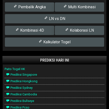
Pembalik Angka
Multi Kombinasi
LN vs DN
Kombinasi 4D
Kolaborasi LN
Kalkulator Togel
PREDIKSI HARI INI
Paito Togel HK
Prediksi Singapore
Prediksi Hongkong
Prediksi Sydney
Prediksi Cambodia
Prediksi Bullseye
Prediksi Pcso