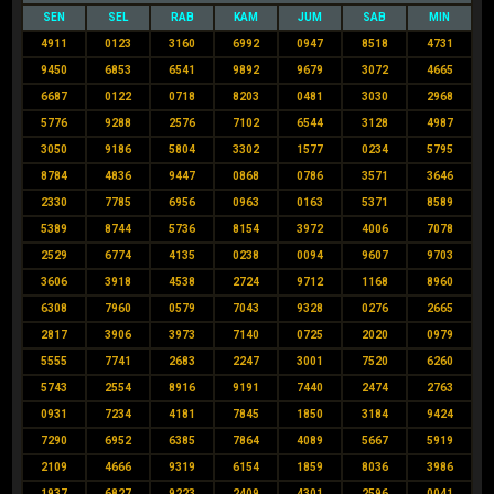
SEN
SEL
RAB
KAM
JUM
SAB
MIN
4911
0123
3160
6992
0947
8518
4731
9450
6853
6541
9892
9679
3072
4665
6687
0122
0718
8203
0481
3030
2968
5776
9288
2576
7102
6544
3128
4987
3050
9186
5804
3302
1577
0234
5795
8784
4836
9447
0868
0786
3571
3646
2330
7785
6956
0963
0163
5371
8589
5389
8744
5736
8154
3972
4006
7078
2529
6774
4135
0238
0094
9607
9703
3606
3918
4538
2724
9712
1168
8960
6308
7960
0579
7043
9328
0276
2665
2817
3906
3973
7140
0725
2020
0979
5555
7741
2683
2247
3001
7520
6260
5743
2554
8916
9191
7440
2474
2763
0931
7234
4181
7845
1850
3184
9424
7290
6952
6385
7864
4089
5667
5919
2109
4666
9319
6154
1859
8036
3986
1937
6827
9223
2409
4301
2596
0041