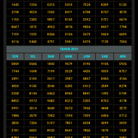
1643
1336
0213
5410
7524
8209
5123
2198
4534
1363
8471
6768
8747
4570
1153
7200
9857
8163
3392
0731
6674
8607
1873
4902
4976
9856
8697
7798
7159
1335
8266
0156
3673
9654
6699
4116
5460
4791
5961
0474
7129
7306
TAHUN 2021
SEN
SEL
RAB
KAM
JUM
SAB
MIN
5869
5666
1843
9679
4190
9106
5936
7744
1698
7199
3529
4430
9059
8757
2491
3100
3617
2987
6867
8464
4166
4050
9165
2540
6205
5412
2589
8278
3308
8144
6462
8963
8841
1495
5749
8853
3972
9683
8212
3255
8702
4178
3991
2014
4640
0672
7060
4868
2573
7486
2670
7382
1394
7439
6456
0712
2830
7206
5107
7851
6338
4099
3039
3181
6603
8923
8641
7866
1870
1420
8284
0064
6982
0414
9521
4573
3083