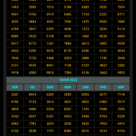
1452
2389
7313
5788
5689
6335
7559
9001
9736
3919
0405
7192
5227
8711
2595
9884
4941
7963
1479
8905
7080
6758
2007
0299
4045
1272
2530
0114
8085
3922
5138
9341
1600
8526
6084
0617
8772
1241
7886
6612
4403
4929
4362
5290
9675
8175
0245
0103
4544
7046
3722
9448
6292
2488
1745
2946
3131
9539
8061
7140
5153
4827
2263
9918
4282
0810
7284
9126
3662
4953
TAHUN 2022
SEN
SEL
RAB
KAM
JUM
SAB
MIN
2421
8554
6239
3585
0356
6377
7118
8765
9134
2616
4041
6553
0482
9519
2858
6480
0336
8267
1109
9388
7030
4742
6307
5421
9002
3496
8704
0329
3582
7781
2339
2345
4923
7902
4419
0722
2328
7197
8480
6515
4134
8156