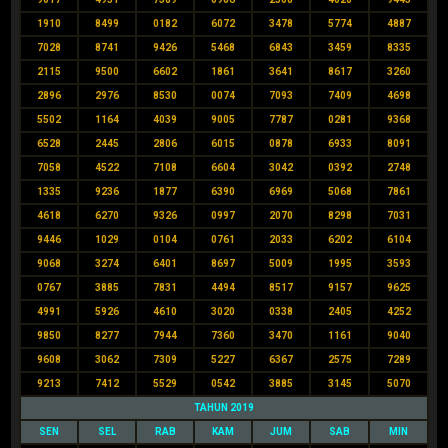
1910
8499
0182
6072
3478
5774
4887
7028
8741
9426
5468
6843
3459
8335
2115
9500
6602
1861
3641
8617
3260
2896
2976
8530
0074
7093
7409
4698
5502
1164
4039
9005
7787
0281
9368
6528
2445
2806
6015
0878
6933
8091
7058
4522
7108
6604
3042
0392
2748
1335
9236
1877
6390
6969
5068
7861
4618
6270
9326
0997
2070
8298
7031
9446
1029
0104
0761
2033
6202
6104
9068
3274
6401
8697
5009
1995
3593
0767
3885
7831
4494
8517
9157
9625
4991
5926
4610
3020
0338
2405
4252
9850
8277
7944
7360
3470
1161
9040
9608
3062
7309
5227
6367
2575
7289
9213
7412
5529
0542
3885
3145
5070
TAHUN 2019
SEN
SEL
RAB
KAM
JUM
SAB
MIN