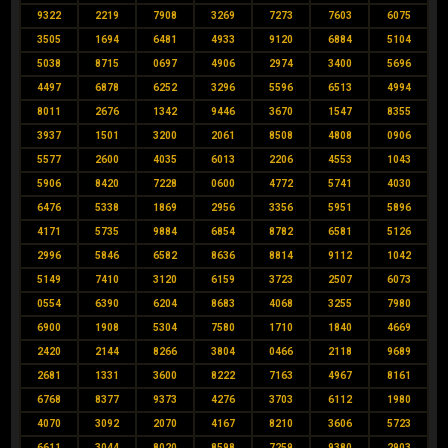
9322
2219
7908
3269
7273
7603
6075
3505
1694
6481
4933
9120
6884
5104
5038
8715
0697
4906
2974
3400
5696
4497
6878
6252
3296
5596
6513
4994
8011
2676
1342
9446
3670
1547
8355
3937
1501
3200
2061
8508
4808
0906
5577
2600
4035
6013
2206
4553
1043
5906
8420
7228
0600
4772
5741
4030
6476
5338
1869
2956
3356
5951
5896
4171
5735
9884
6854
8782
6581
5126
2996
5846
6582
8636
8814
9112
1042
5149
7410
3120
6159
3723
2507
6073
0554
6390
6204
8683
4068
3255
7980
6900
1908
5304
7580
1710
1840
4669
2420
2144
8266
3804
0466
2118
9689
2681
1331
3600
8222
7163
4967
8161
6768
8377
9373
4276
3703
6112
1980
4070
3092
2070
4167
8210
3606
5723
6611
3044
8020
8598
7259
9380
2903