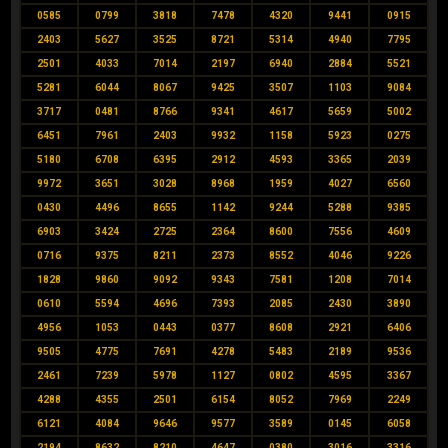
0585
0799
3818
7478
4320
9441
0915
2403
5627
3525
8721
5314
4940
7795
2501
4033
7014
2197
6940
2884
5521
5281
6044
8067
9425
3507
1103
9084
3717
0481
8766
9341
4617
5659
5002
6451
7961
2403
9932
1158
5923
0275
5180
6708
6395
2912
4593
3365
2039
9972
3651
3028
8968
1959
4027
6560
0430
4496
8655
1142
9244
5288
9385
6903
3424
2725
2364
8600
7556
4609
0716
9375
8211
2373
8552
4046
9226
1828
9860
9092
9343
7581
1208
7014
0610
5594
4696
7393
2085
2430
3890
4956
1053
0443
0377
8608
2921
6406
9505
4775
7691
4278
5483
2189
9536
2461
7239
5978
1127
0802
4595
3367
4288
4355
2501
6154
8052
7969
2249
6121
4084
9646
9577
3589
0145
6058
2194
8632
8210
4647
0380
3016
3316