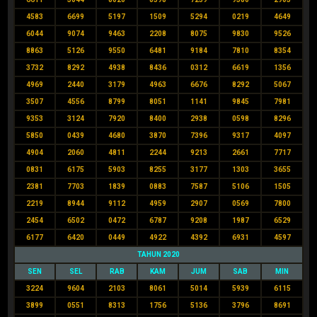
4583
6699
5197
1509
5294
0219
4649
6044
9074
9463
2208
8075
9830
9526
8863
5126
9550
6481
9184
7810
8354
3732
8292
4938
8436
0312
6619
1356
4969
2440
3179
4963
6676
8292
5067
3507
4556
8799
8051
1141
9845
7981
9353
3124
7920
8400
2938
0598
8296
5850
0439
4680
3870
7396
9317
4097
4904
2060
4811
2244
9213
2661
7717
0831
6175
5903
8255
3177
1303
3655
2381
7703
1839
0883
7587
5106
1505
2219
8944
9112
4959
2907
0569
7800
2454
6502
0472
6787
9208
1987
6529
6177
6420
0449
4922
4392
6931
4597
TAHUN 2020
SEN
SEL
RAB
KAM
JUM
SAB
MIN
3224
9604
2103
8061
5014
5939
6115
3899
0551
8313
1756
5136
3796
8691