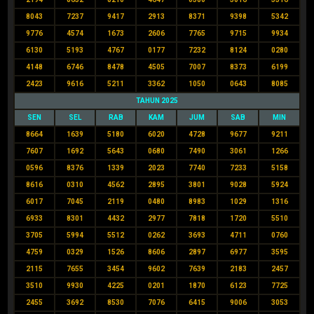
8043
7237
9417
2913
8371
9398
5342
9776
4574
1673
2606
7765
9715
9934
6130
5193
4767
0177
7232
8124
0280
4148
6746
8478
4505
7007
8373
6199
2423
9616
5211
3362
1050
0643
8085
TAHUN 2025
SEN
SEL
RAB
KAM
JUM
SAB
MIN
8664
1639
5180
6020
4728
9677
9211
7607
1692
5643
0680
7490
3061
1266
0596
8376
1339
2023
7740
7233
5158
8616
0310
4562
2895
3801
9028
5924
6017
7045
2119
0480
8983
1029
1316
6933
8301
4432
2977
7818
1720
5510
3705
5994
5512
0262
3693
4711
0760
4759
0329
1526
8606
2897
6977
3595
2115
7655
3454
9602
7639
2183
2457
3510
9930
4225
0201
1870
6123
7725
2455
3692
8530
7076
6415
9006
3053