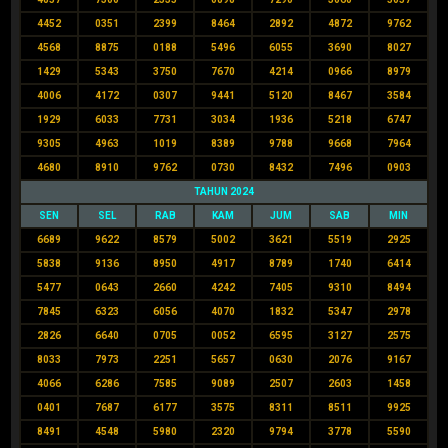
4452
0351
2399
8464
2892
4872
9762
4568
8875
0188
5496
6055
3690
8027
1429
5343
3750
7670
4214
0966
8979
4006
4172
0307
9441
5120
8467
3584
1929
6033
7731
3034
1936
5218
6747
9305
4963
1019
8389
9788
9668
7964
4680
8910
9762
0730
8432
7496
0903
TAHUN 2024
SEN
SEL
RAB
KAM
JUM
SAB
MIN
6689
9622
8579
5002
3621
5519
2925
5838
9136
8950
4917
8789
1740
6414
5477
0643
2660
4242
7405
9310
8494
7845
6323
6056
4070
1832
5347
2978
2826
6640
0705
0052
6595
3127
2575
8033
7973
2251
5657
0630
2076
9167
4066
6286
7585
9089
2507
2603
1458
0401
7687
6177
3575
8311
8511
9925
8491
4548
5980
2320
9794
3778
5590