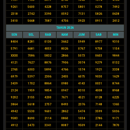
9261
5600
4228
8757
5801
0278
7492
2318
2742
3390
0592
7131
5826
0638
3410
5668
7087
4756
3923
0911
2412
TAHUN 2026
SEN
SEL
RAB
KAM
JUM
SAB
MIN
8404
8281
0130
3662
5949
8977
9310
5791
6681
4053
8026
0767
9758
1154
XXXX
7086
5832
2866
5073
0603
9844
4121
7627
8876
7906
3074
9279
0132
2765
6303
5890
4766
1574
1921
3338
6979
5397
2306
2455
6075
9030
1629
3439
1702
8864
0980
4143
0031
8744
2124
1959
9854
0947
8310
4008
8968
9202
3155
4200
7671
4521
0128
6225
3864
5618
2757
8493
2376
7148
1365
4942
5530
9601
2862
5474
3599
5036
9583
8690
2114
0860
1034
2786
9171
4912
3473
3341
8087
9509
2144
7870