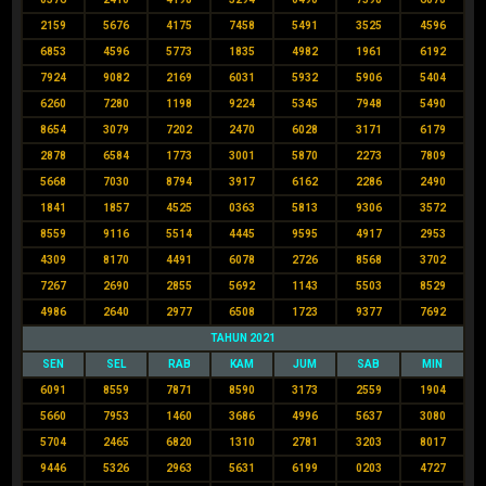
2159
5676
4175
7458
5491
3525
4596
6853
4596
5773
1835
4982
1961
6192
7924
9082
2169
6031
5932
5906
5404
6260
7280
1198
9224
5345
7948
5490
8654
3079
7202
2470
6028
3171
6179
2878
6584
1773
3001
5870
2273
7809
5668
7030
8794
3917
6162
2286
2490
1841
1857
4525
0363
5813
9306
3572
8559
9116
5514
4445
9595
4917
2953
4309
8170
4491
6078
2726
8568
3702
7267
2690
2855
5692
1143
5503
8529
4986
2640
2977
6508
1723
9377
7692
TAHUN 2021
SEN
SEL
RAB
KAM
JUM
SAB
MIN
6091
8559
7871
8590
3173
2559
1904
5660
7953
1460
3686
4996
5637
3080
5704
2465
6820
1310
2781
3203
8017
9446
5326
2963
5631
6199
0203
4727