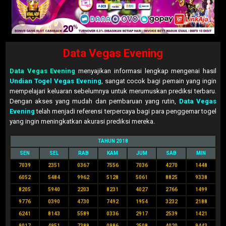
Data Vegas Evening
Data Vegas Evening
menyajikan informasi lengkap mengenai hasil
Undian Togel Vegas Evening
, sangat cocok bagi pemain yang ingin
mempelajari keluaran sebelumnya untuk merumuskan prediksi terbaru.
Dengan akses yang mudah dan pembaruan yang rutin,
Data Vegas
Evening
telah menjadi referensi terpercaya bagi para penggemar togel
yang ingin meningkatkan akurasi prediksi mereka.
TAHUN 2018
SEN
SEL
RAB
KAM
JUM
SAB
MIN
7039
2351
0367
7556
7036
4270
1448
6052
5484
9962
5128
5061
8825
9338
8205
5940
2203
8231
4027
2766
1499
9776
0390
4730
7492
1954
3232
2188
6241
8143
5589
0336
2917
2539
1421
9017
4951
7389
0986
2508
4020
9443