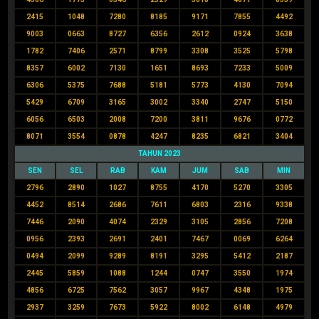
2415
1048
7280
8185
9171
7855
4492
9003
0663
8727
6356
2612
0924
3638
1782
7406
2571
8799
3308
3525
5798
8357
6002
7130
1651
8693
7233
5009
6306
5375
7688
5181
5773
4130
7094
5429
6709
3165
3002
3340
2747
5150
6056
6503
2008
7200
3811
9676
0772
8071
3554
0878
4247
8235
6821
3404
TAHUN 2023
SEN
SEL
RAB
KAM
JUM
SAB
MIN
2796
2890
1027
8755
4170
5270
3305
4452
8514
2686
7611
6803
2316
9338
7446
2090
4074
2329
3105
2856
7208
0956
2393
2691
2401
7467
0069
6264
0494
2099
9289
8191
3295
5412
2187
2445
5859
1088
1244
0747
3550
1974
4856
6725
7562
3057
9967
4348
1975
2937
3259
7673
5922
8002
6148
4979