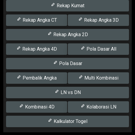
Rekap Kumat
Rekap Angka CT
Rekap Angka 3D
Rekap Angka 2D
Rekap Angka 4D
Pola Dasar All
Pola Dasar
Pembalik Angka
Multi Kombinasi
LN vs DN
Kombinasi 4D
Kolaborasi LN
Kalkulator Togel