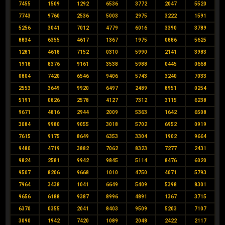
7455
1509
1292
6536
3772
2047
5520
7743
9760
2536
5003
2975
3222
1591
5256
3041
7012
4779
6016
3390
3789
8834
6355
4617
1367
1975
0886
5625
1281
4618
7152
0310
5990
2141
3983
1918
8376
9161
3538
5988
0445
0668
0804
7420
6546
9406
5743
3240
7033
2553
3649
9920
6497
2489
8951
0254
5191
0826
2578
4127
7312
3115
6238
9671
4816
2944
2009
5363
1642
6508
3084
9980
9055
3018
5702
6952
0919
7615
9175
8649
6353
3304
1902
9664
9480
4719
3882
7062
8323
7277
2431
9824
2581
9942
9845
5114
8476
6020
9507
8206
9668
1010
4750
4071
5793
7964
3438
1041
6649
5409
5398
8301
9656
6188
9387
8996
4891
1367
3715
6370
0355
2041
8403
9509
5203
7107
3090
1942
7420
1089
2048
2422
2117