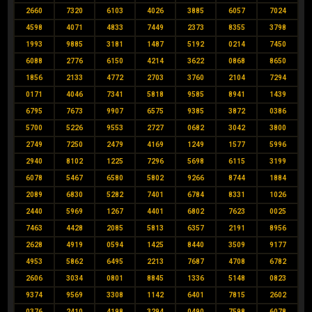
2660
7320
6103
4026
3885
6057
7024
4598
4071
4833
7449
2373
8355
3798
1993
9885
3181
1487
5192
0214
7450
6088
2776
6150
4214
3622
0868
8650
1856
2133
4772
2703
3760
2104
7294
0171
4046
7341
5818
9585
8941
1439
6795
7673
9907
6575
9385
3872
0386
5700
5226
9553
2727
0682
3042
3800
2749
7250
2479
4169
1249
1577
5996
2940
8102
1225
7296
5698
6115
3199
6078
5467
6580
5802
9266
8744
1884
2089
6830
5282
7401
6784
8331
1026
2440
5969
1267
4401
6802
7623
0025
7463
4428
2085
5813
6357
2191
8956
2628
4919
0594
1425
8440
3509
9177
4953
5862
6495
2213
7687
4708
6782
2606
3034
0801
8845
1336
5148
0823
9374
9569
3308
1142
6401
7815
2602
0376
2410
4198
3294
0490
7598
6078