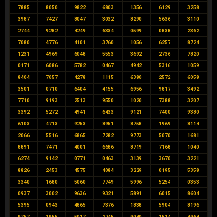
7885
8050
9822
6803
1356
6129
3258
3987
7427
8047
3032
8290
5636
3110
2744
9282
4249
6334
0599
0838
2362
7080
4776
4101
3760
1056
6257
8724
1231
4969
6048
5553
3692
2736
7820
0171
6086
5782
0467
4942
5316
1059
8404
7057
4278
1115
6380
2572
6058
3501
0710
6404
4155
6956
9817
3492
7710
9193
2513
9550
1020
7388
3207
3392
5272
4941
6433
9121
7400
9380
6103
4713
9253
8951
8758
1969
8114
2066
5516
6865
7282
9773
5070
1681
8891
7471
4001
6686
8719
7168
1040
6274
9142
0771
0463
3139
3670
3221
8826
2453
4575
4084
3229
0195
5358
3340
1680
5060
7749
5996
5254
0353
0937
3002
9636
9321
5891
6015
8604
5395
0943
4865
7376
1838
5904
8196
9757
1955
5017
2745
9040
1514
4964