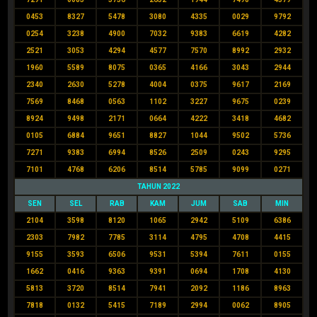
0453
8327
5478
3080
4335
0029
9792
0254
3238
4900
7032
9383
6619
4282
2521
3053
4294
4577
7570
8992
2932
1960
5589
8075
0365
4166
3043
2944
2340
2630
5278
4004
0375
9617
2169
7569
8468
0563
1102
3227
9675
0239
8924
9498
2171
0664
4222
3418
4682
0105
6884
9651
8827
1044
9502
5736
7271
9383
6994
8526
2509
0243
9295
7101
4768
6206
8514
5785
9099
0271
TAHUN 2022
SEN
SEL
RAB
KAM
JUM
SAB
MIN
2104
3598
8120
1065
2942
5109
6386
2303
7982
7785
3114
4795
4708
4415
9155
3593
6506
9531
5394
7611
0155
1662
0416
9363
9391
0694
1708
4130
5813
3720
8514
7941
2092
1186
8963
7818
0132
5415
7189
2994
0062
8905