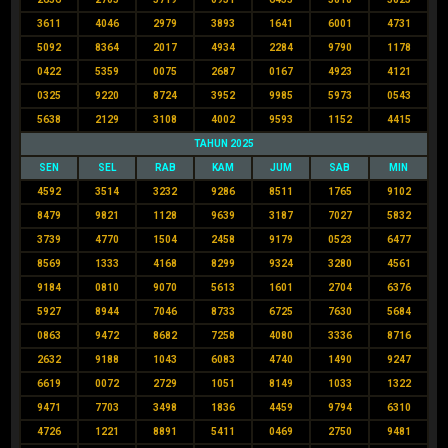
3611
4046
2979
3893
1641
6001
4731
5092
8364
2017
4934
2284
9790
1178
0422
5359
0075
2687
0167
4923
4121
0325
9220
8724
3952
9985
5973
0543
5638
2129
3108
4002
9593
1152
4415
TAHUN 2025
SEN
SEL
RAB
KAM
JUM
SAB
MIN
4592
3514
3232
9286
8511
1765
9102
8479
9821
1128
9639
3187
7027
5832
3739
4770
1504
2458
9179
0523
6477
8569
1333
4168
8299
9324
3280
4561
9184
0810
9070
5613
1601
2704
6376
5927
8944
7046
8733
6725
7630
5684
0863
9472
8682
7258
4080
3336
8716
2632
9188
1043
6083
4740
1490
9247
6619
0072
2729
1051
8149
1033
1322
9471
7703
3498
1836
4459
9794
6310
4726
1221
8891
5411
0469
2750
9481