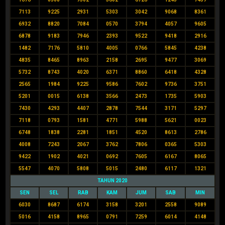
7113
9225
2931
5303
3042
9068
8361
6932
8820
7084
0570
3794
4057
9605
6878
9183
7946
2393
9522
9418
2916
1482
7176
5810
4005
0766
5845
4238
4835
8465
8963
2158
2695
9477
3069
5732
8743
4020
6371
8860
6418
4328
2565
1984
9225
9586
7602
9736
3751
5201
0015
6138
3566
2473
1735
5903
7430
4293
4407
2878
7544
3171
5297
7118
0793
1581
4771
5988
5621
0023
6748
1838
2281
1851
4520
8613
2786
4008
7243
2067
3762
7806
0365
5303
9422
1902
4021
0692
7605
6167
8065
5547
4070
5808
5015
2480
6117
1321
TAHUN 2020
SEN
SEL
RAB
KAM
JUM
SAB
MIN
6030
8687
6174
3158
3201
2558
9089
5016
4158
8965
0791
7259
6014
4148