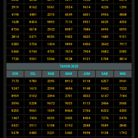
2919
8162
5561
3554
9614
4226
1290
4198
4481
2310
6549
6651
0956
4868
1628
8454
9893
7115
0951
6029
4350
8736
6518
2922
8087
7686
6990
6093
2814
5471
8505
9403
4633
1680
9151
0283
3736
1434
9890
0456
2642
7917
5460
0744
4735
7614
7904
3682
3385
7720
9301
5366
9528
9131
5708
4814
TAHUN 2023
SEN
SEL
RAB
KAM
JUM
SAB
MIN
7173
9783
2395
8912
0118
6257
3941
9247
1613
2390
4696
9148
0442
7222
8959
0102
2494
2701
4553
6147
7184
3096
5238
9672
9033
0113
2466
3065
8255
9061
1509
8464
3764
8232
4200
1467
7436
0593
3435
8404
7276
3476
0421
3911
5108
5192
2588
9589
2840
5478
0485
3221
5465
9098
9138
1792