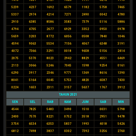
5239
4237
1692
6579
1182
5758
7465
5337
2974
4214
7271
2490
0042
4780
2910
6385
8586
3583
7379
5116
5886
4794
4705
2677
6929
3352
0950
0978
5659
3203
8772
6056
0508
7840
1046
4594
9063
5534
7156
4067
6348
3191
4072
7366
3291
0018
9658
5156
2414
2075
5370
8023
2942
8829
4551
6469
2113
3066
5246
7045
1598
9254
0161
6290
3917
2346
9771
1369
8616
1390
8041
5164
0045
5753
4820
6587
7430
0224
1653
2311
3157
5637
1767
3912
TAHUN 2021
SEN
SEL
RAB
KAM
JUM
SAB
MIN
4544
7825
5483
3490
1510
0031
5798
2400
7570
8221
0752
3518
2951
9478
3754
6534
6353
5837
1993
4018
5426
6812
7498
3837
0302
7392
3256
2760