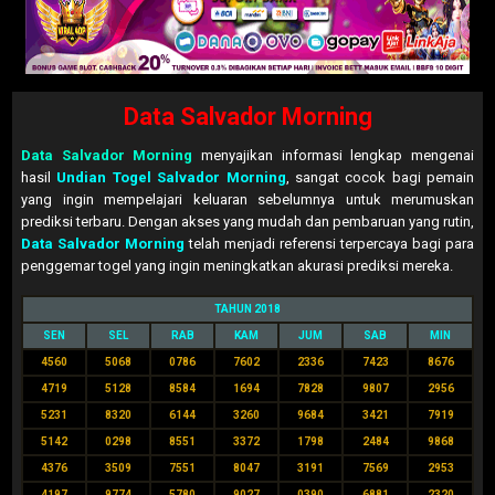
Data Salvador Morning
Data Salvador Morning
menyajikan informasi lengkap mengenai
hasil
Undian Togel Salvador Morning
, sangat cocok bagi pemain
yang ingin mempelajari keluaran sebelumnya untuk merumuskan
prediksi terbaru. Dengan akses yang mudah dan pembaruan yang rutin,
Data Salvador Morning
telah menjadi referensi terpercaya bagi para
penggemar togel yang ingin meningkatkan akurasi prediksi mereka.
TAHUN 2018
SEN
SEL
RAB
KAM
JUM
SAB
MIN
4560
5068
0786
7602
2336
7423
8676
4719
5128
8584
1694
7828
9807
2956
5231
8320
6144
3260
9684
3421
7919
5142
0298
8551
3372
1798
2484
9868
4376
3509
7551
8047
3191
7569
2953
4197
9774
5780
9027
0390
6881
2320