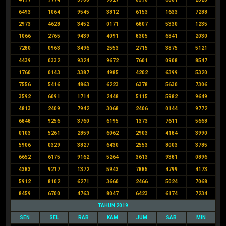
6493
1064
9545
3812
6153
1633
7288
2973
4628
3452
0171
6807
5330
1235
1066
2765
9439
4091
8305
6841
2030
7280
0963
3496
2553
2715
3875
5121
4439
0332
9324
9672
7601
0908
8547
1760
0143
3387
4985
4202
6399
5320
7556
5416
4863
6223
6378
5630
7306
3592
6091
1714
2448
5115
5982
9649
4813
2409
7942
3068
2406
0144
9772
6848
9256
3760
6195
1373
7611
5668
0103
5261
2859
6062
2903
4184
3990
5906
0329
3827
6430
2553
8003
3785
6652
6175
9162
5264
3613
9381
0896
4383
9217
1372
5943
7885
4799
4173
5912
8102
6271
3660
2466
5024
7068
8459
6700
4763
8047
6423
6174
7234
TAHUN 2019
SEN
SEL
RAB
KAM
JUM
SAB
MIN