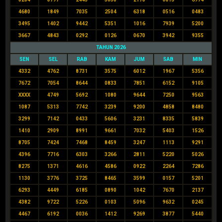
4680
1849
7035
2504
6318
0516
0483
3495
1402
9442
5351
1016
7939
5200
3667
4843
0292
0126
0670
3942
9355
TAHUN 2026
SEN
SEL
RAB
KAM
JUM
SAB
MIN
4332
4762
8731
3575
6012
1967
5356
7672
7054
8644
0833
7851
6152
9105
XXXX
4749
5692
1080
9644
7250
9563
1087
5313
7742
3239
9200
4858
8480
3299
7142
0433
5606
3231
8335
5839
1410
2909
8991
9661
7032
5403
1526
8705
7424
7468
8459
3247
1113
9291
4396
7716
6303
3266
2811
5220
5026
8275
1371
4616
4586
0922
2264
7286
1130
3776
3725
8465
3599
0157
5201
6293
4449
6185
0890
1042
7670
2137
4382
9722
5226
0103
5096
9632
0245
4467
6192
0036
1412
9269
3877
5440