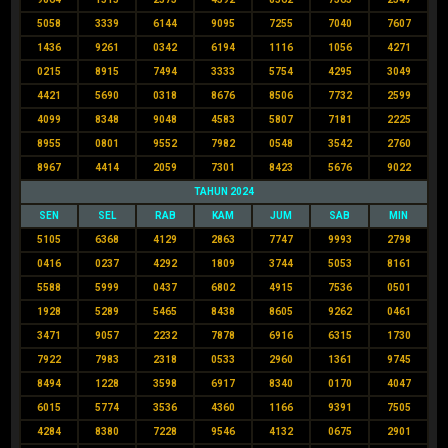
5058
3339
6144
9095
7255
7040
7607
1436
9261
0342
6194
1116
1056
4271
0215
8915
7494
3333
5754
4295
3049
4421
5690
0318
8676
8506
7732
2599
4099
8348
9048
4583
5807
7181
2225
8955
0801
9552
7982
0548
3542
2760
8967
4414
2059
7301
8423
5676
9022
TAHUN 2024
SEN
SEL
RAB
KAM
JUM
SAB
MIN
5105
6368
4129
2863
7747
9993
2798
0416
0237
4292
1809
3744
5053
8161
5588
5999
0437
6802
4915
7536
0501
1928
5289
5465
8438
8605
9262
0461
3471
9057
2232
7878
6916
6315
1730
7922
7983
2318
0533
2960
1361
9745
8494
1228
3598
6917
8340
0170
4047
6015
5774
3536
4360
1166
9391
7505
4284
8380
7228
9546
4132
0675
2901