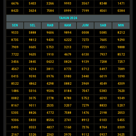
6676
5403
3266
9993
3567
8348
1471
8423
3634
7584
0999
7199
4561
0384
TAHUN 2024
SEN
SEL
RAB
KAM
JUM
SAB
MIN
9533
5888
9606
9894
0008
5085
8212
8735
9812
9430
6222
7273
7605
9290
7909
0605
5753
3213
7739
4551
9888
7722
9635
1910
4679
6130
7937
8572
3456
3845
0632
0824
9139
7208
7257
4567
9214
3811
0773
0712
0497
7089
0415
9590
0976
5980
3440
6019
1090
8522
4862
4298
0882
3969
4549
4309
1486
5016
9506
0184
7047
5383
7620
0082
3075
2778
8780
5752
6593
9349
8167
9011
2535
3207
7279
8833
5207
5305
8826
4772
7588
1476
2198
2053
9306
5830
8556
2741
8912
0103
5455
0495
0553
4837
1160
7376
8764
0309
2167
5326
2363
3970
9112
0937
3625