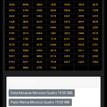
2046
8898
2804
1825
9049
2904
6070
2334
3744
3665
6560
5844
2535
1338
2643
4027
9454
9218
8247
0995
6159
1428
2805
0679
6253
0472
8099
8538
9580
6021
5954
0986
7095
8468
2295
9793
2316
8454
1681
2332
2486
0574
4755
1790
4278
7179
8731
6936
7426
5579
6158
0375
0446
5270
5504
0791
2236
9086
9234
6514
1457
5311
1420
9597
6004
4884
8114
5499
0722
6963
0792
5091
6327
7918
5507
5234
9256
6254
4886
0795
7166
POST TERKAIT
Data Keluaran Morocco Quatro 19:00 WIB
Paito Warna Morocco Quatro 19:00 WIB