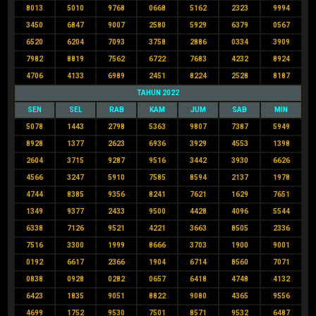
8013
5010
9768
0668
5162
2323
9994
3450
6847
9007
2580
5929
6379
0567
6520
6204
7093
3758
2886
0334
3909
7982
8819
7562
6722
7683
4232
8924
4706
4133
6989
2451
8224
2528
8187
TAHUN 2022
SEN
SEL
RAB
KAM
JUM
SAB
MIN
5078
1443
2798
5363
9807
7387
5949
8928
1377
2623
6936
3929
4553
1398
2604
3715
9287
9516
3442
3930
6626
4566
3247
5910
7585
8594
2137
1978
4744
8385
9356
8241
7621
1629
7651
1349
9377
2433
9500
4428
4096
5544
6338
7126
9521
4221
3663
8505
2336
7516
3300
1999
8666
3703
1900
9001
0192
6617
2366
1904
6714
8560
7071
0838
0928
0282
0657
6418
4748
4132
6423
1835
9051
8822
9080
4365
9556
4699
1752
9530
7501
8571
9532
6487