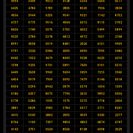
9094
3449
9612
4128
5334
5604
0577
6425
4784
9789
2805
8520
7936
2838
4556
3944
0235
9541
9321
7142
8752
6737
0775
9516
4064
6313
8115
3702
8636
1740
3075
3703
6032
5499
5899
9023
2784
5378
6812
4972
1031
2768
8991
4558
3019
8481
2026
6151
9909
9791
2226
0386
4000
6096
7595
9486
8443
1352
4679
8693
9328
0623
6210
1598
9235
9741
5891
7630
0101
5515
6449
2638
9963
9634
3059
7215
3365
6454
0979
7909
0093
7479
0146
0018
8434
0294
8942
3879
0374
1054
1509
0186
6257
8073
7796
2615
9892
5056
5778
5286
1595
1575
3373
4718
2456
2881
5829
2983
3784
0317
3711
8241
4415
5343
2882
2055
4539
9243
2277
8764
1100
7207
9854
4802
6874
6747
4142
2751
3624
8560
8128
6938
2629