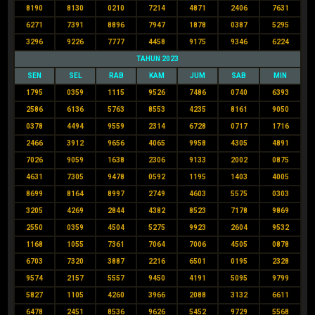
8190
8130
0210
7214
4871
2406
7631
6271
7391
8896
7947
1878
0387
5295
3296
9226
7777
4458
9175
9346
6224
TAHUN 2023
SEN
SEL
RAB
KAM
JUM
SAB
MIN
1795
0359
1115
9526
7486
0740
6393
2586
6136
5763
8553
4235
8161
9050
0378
4494
9559
2314
6728
0717
1716
2466
3912
9656
4065
9958
4305
4891
7026
9059
1638
2306
9133
2002
0875
4631
7305
9478
0592
1195
1403
4005
8699
8164
8997
2749
4603
5575
0303
3205
4269
2844
4382
8523
7178
9869
2550
0359
4504
5275
9923
2604
9532
1168
1055
7361
7064
7006
4505
0878
6703
7320
3887
2216
6501
0195
2328
9574
2157
5557
9450
4191
5095
9799
5827
1105
4260
3966
2088
3132
6611
6478
2451
8536
9626
5452
9729
5568