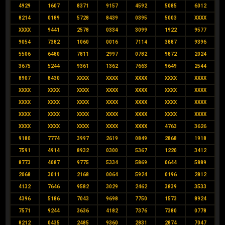
4929
1607
8371
9157
4592
5085
6012
8214
0189
5728
8439
0395
5003
XXXX
XXXX
9441
2578
0334
3099
1922
9577
9054
7382
1060
0016
7114
3887
9396
5506
6480
7811
2997
0782
9872
2024
3675
5244
9361
1362
7663
9649
2544
8907
8430
XXXX
XXXX
XXXX
XXXX
XXXX
XXXX
XXXX
XXXX
XXXX
XXXX
XXXX
XXXX
XXXX
XXXX
XXXX
XXXX
XXXX
XXXX
XXXX
XXXX
XXXX
XXXX
XXXX
XXXX
XXXX
XXXX
XXXX
XXXX
XXXX
XXXX
XXXX
4763
3626
9180
7774
3997
2619
0849
2868
1918
7591
4914
8932
0300
5367
1220
3412
8773
4087
9775
5334
5869
0644
5889
2068
3011
2168
0064
5924
0196
2812
4132
7646
9582
3029
2462
3839
3533
4396
5186
7043
9698
7750
1573
8924
7571
9244
3636
4182
7376
7380
0778
8212
0435
2485
9360
2831
2874
7047