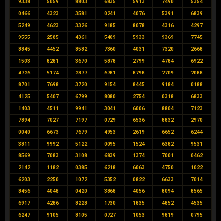
9338
5059
8803
6835
5913
7490
5354
0466
4323
3581
0241
4076
5391
6839
5249
4623
3326
9185
8078
4316
4297
9555
2585
4361
5409
5933
9369
7745
8845
4452
8582
7360
4031
7320
2668
1503
8281
3670
5878
2799
4784
6922
4726
5174
2877
6781
8798
2709
2088
8701
7698
3720
9154
8445
9184
0188
4125
5407
6799
8080
2754
0318
6833
1403
4511
9941
3041
6006
8804
7123
7894
7027
7197
0729
6536
8832
2970
0040
6673
7679
4953
2619
6652
6244
3811
9992
5122
0095
1524
6382
9531
8569
7083
3108
6839
1374
7001
0462
2142
1182
0385
6218
6063
4750
1022
6203
2250
1072
5352
0822
6633
7014
8456
4048
0420
3868
4056
8094
8565
6917
4286
8228
1730
1835
4852
4535
6247
9105
8105
0727
1053
9819
0795