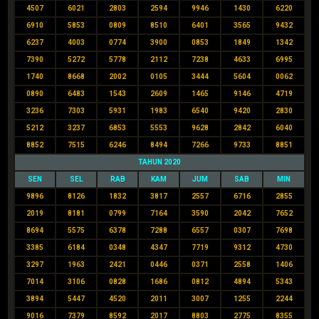
4507
6021
2803
2594
9946
1430
6220
6910
5853
0809
8510
6401
3565
9432
6237
4003
0774
3900
0853
1849
1342
7390
5272
5778
2112
7238
4633
6995
1740
8668
2002
0105
3444
5604
0062
0890
6483
1543
2609
1465
9146
4719
3236
7303
5931
1983
6540
9420
2830
5212
3237
6853
5553
9628
2842
6040
8852
7515
6246
8494
7266
9733
8851
TAHUN 2020
SEN
SEL
RAB
KAM
JUM
SAB
MIN
9896
8126
1832
3817
2557
6716
2855
2019
8181
0799
7164
3590
2042
7652
8694
5575
6378
7288
6557
0307
7698
3385
6184
0348
4347
7719
9312
4730
3297
1963
2421
0446
0371
2558
1406
7014
3106
0828
1686
0812
4894
5343
3894
5447
4520
2011
3007
1255
2244
9016
7379
8592
2017
8803
2775
8355