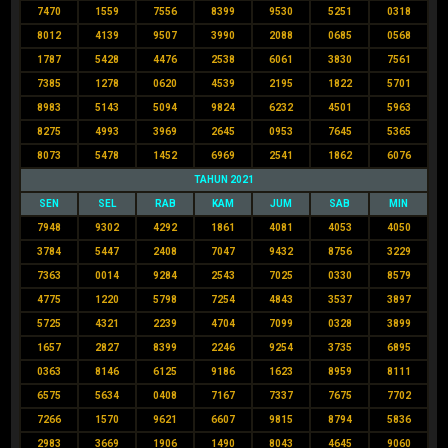
7470
1559
7556
8399
9530
5251
0318
8012
4139
9507
3990
2088
0685
0568
1787
5428
4476
2538
6061
3830
7561
7385
1278
0620
4539
2195
1822
5701
8983
5143
5094
9824
6232
4501
5963
8275
4993
3969
2645
0953
7645
5365
8073
5478
1452
6969
2541
1862
6076
TAHUN 2021
SEN
SEL
RAB
KAM
JUM
SAB
MIN
7948
9302
4292
1861
4081
4053
4050
3784
5447
2408
7047
9432
8756
3229
7363
0014
9284
2543
7025
0330
8579
4775
1220
5798
7254
4843
3537
3897
5725
4321
2239
4704
7099
0328
3899
1657
2827
8399
2246
9254
3735
6895
0363
8146
6125
9186
1623
8959
8111
6575
5634
0408
7167
7337
7675
7702
7266
1570
9621
6607
9815
8794
5836
2983
3669
1906
1490
8043
4645
9060