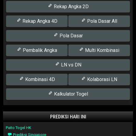
Rekap Angka 2D
Rekap Angka 4D
Pola Dasar All
Pola Dasar
Pembalik Angka
Multi Kombinasi
LN vs DN
Kombinasi 4D
Kolaborasi LN
Kalkulator Togel
PREDIKSI HARI INI
Paito Togel HK
Prediksi Singapore