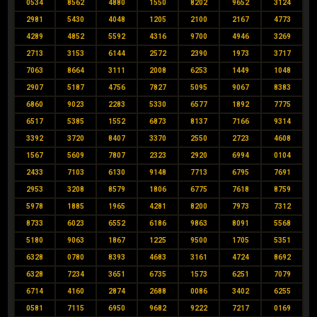
0534
8562
4880
1550
8202
9652
3124
2981
5430
4048
1205
2100
2167
4773
4289
4852
5592
4316
9700
4946
3269
2713
3153
6144
2572
2390
1973
3717
7063
8664
3111
2008
6253
1449
1048
2907
5187
4756
7827
5095
9067
8383
6860
9023
2283
5330
6577
1892
7775
6517
5385
1552
6873
8137
7166
9314
3392
3720
8407
3370
2550
2723
4608
1567
5609
7807
2323
2920
6994
0104
2433
7103
6130
9148
7713
6795
7691
2953
3208
8579
1806
6775
7618
8759
5978
1885
1965
4281
8200
7973
7312
8733
6023
6552
6186
9863
8091
5568
5180
9063
1867
1225
9500
1705
5351
6328
0780
8393
4683
3161
4724
8692
6328
7234
3651
6735
1573
6251
7079
6714
4160
2874
2688
0086
3402
6255
0581
7115
6950
9682
9222
7217
0169