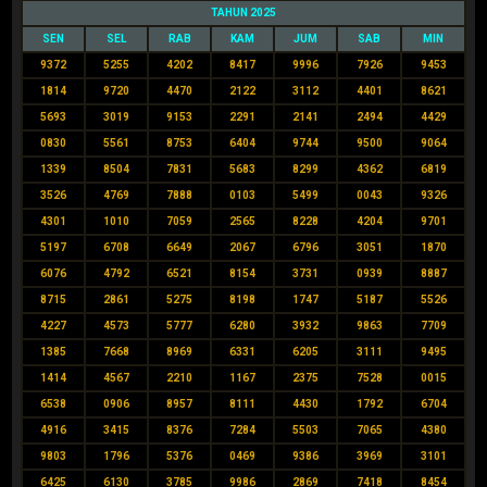
TAHUN 2025
SEN
SEL
RAB
KAM
JUM
SAB
MIN
9372
5255
4202
8417
9996
7926
9453
1814
9720
4470
2122
3112
4401
8621
5693
3019
9153
2291
2141
2494
4429
0830
5561
8753
6404
9744
9500
9064
1339
8504
7831
5683
8299
4362
6819
3526
4769
7888
0103
5499
0043
9326
4301
1010
7059
2565
8228
4204
9701
5197
6708
6649
2067
6796
3051
1870
6076
4792
6521
8154
3731
0939
8887
8715
2861
5275
8198
1747
5187
5526
4227
4573
5777
6280
3932
9863
7709
1385
7668
8969
6331
6205
3111
9495
1414
4567
2210
1167
2375
7528
0015
6538
0906
8957
8111
4430
1792
6704
4916
3415
8376
7284
5503
7065
4380
9803
1796
5376
0469
9386
3969
3101
6425
6130
3785
9986
2869
7418
8454