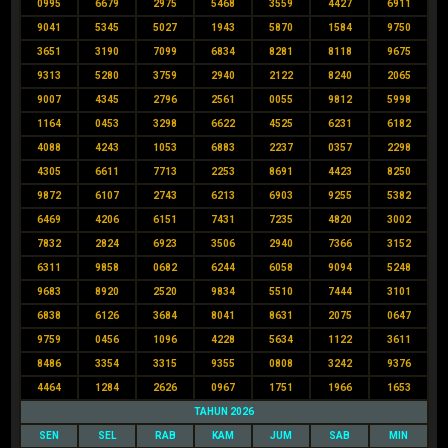
0995
6679
2975
5468
3559
4427
6911
9041
5345
5027
1943
5870
1584
9750
3651
3190
7099
6834
8281
8118
9675
9313
5280
3759
2940
2122
8240
2065
9007
4345
2796
2561
0055
9812
5998
1164
0453
3298
6622
4525
6231
6182
4088
4243
1053
6883
2237
0357
2298
4305
6611
7713
2253
8691
4423
8250
9872
6107
2743
6213
6903
9255
5382
6469
4206
6151
7431
7235
4820
3002
7832
2824
6923
3506
2940
7366
3152
6311
9858
0682
6244
6058
9094
5248
9683
8920
2520
9834
5510
7444
3101
6838
6126
3684
8041
8631
2075
0647
9759
0456
1096
4228
5634
1122
3611
8486
3354
3315
9355
0808
3242
9376
4464
1284
2626
0967
1751
1966
1653
TAHUN 2026
SEN
SEL
RAB
KAM
JUM
SAB
MIN