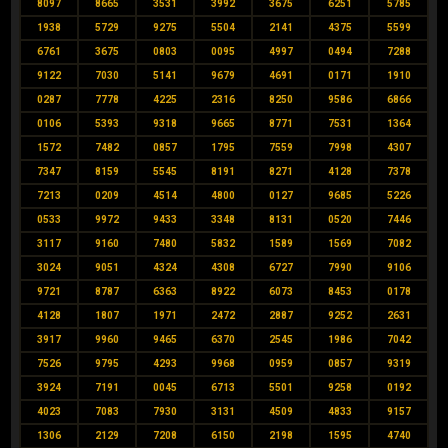
8097
8665
3531
3992
3675
6251
5785
1938
5729
9275
5504
2141
4375
5599
6761
3675
0803
0095
4997
0494
7288
9122
7030
5141
9679
4691
0171
1910
0287
7778
4225
2316
8250
9586
6866
0106
5393
9318
9665
8771
7531
1364
1572
7482
0857
1795
7559
7998
4307
7347
8159
5545
8191
8271
4128
7378
7213
0209
4514
4800
0127
9685
5226
0533
9972
9433
3348
8131
0520
7446
3117
9160
7480
5832
1589
1569
7082
3024
9051
4324
4308
6727
7990
9106
9721
8787
6363
8922
6073
8453
0178
4128
1807
1971
2472
2887
9252
2631
3917
9960
9465
6370
2545
1986
7042
7526
9795
4293
9968
0959
0857
9319
3924
7191
0045
6713
5501
9258
0192
4023
7083
7930
3131
4509
4833
9157
1306
2129
7208
6150
2198
1595
4740