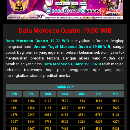
Data Morocco Quatro 19:00 WIB
Data Morocco Quatro 19:00 WIB
menyajikan informasi lengkap
mengenai hasil
Undian Togel Morocco Quatro 19:00 WIB
, sangat
cocok bagi pemain yang ingin mempelajari keluaran sebelumnya untuk
merumuskan prediksi terbaru. Dengan akses yang mudah dan
pembaruan yang rutin,
Data Morocco Quatro 19:00 WIB
telah menjadi
referensi terpercaya bagi para penggemar togel yang ingin
meningkatkan akurasi prediksi mereka.
TAHUN 2019
SEN
SEL
RAB
KAM
JUM
SAB
MIN
1680
6166
0107
7574
1513
4039
9597
1881
6436
0195
4274
6439
1691
7627
1378
0397
0085
0153
2551
6737
6129
9227
5344
9793
6023
3213
6205
9277
3544
0667
6795
7463
1487
4560
5428