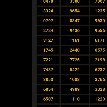
0478
3380
7867
3324
9654
1235
0797
0347
9630
2724
9436
9556
3127
1161
6171
1745
2440
0575
7221
7725
2198
7437
5422
6232
3853
1003
3766
6854
4989
3028
6507
1110
1220