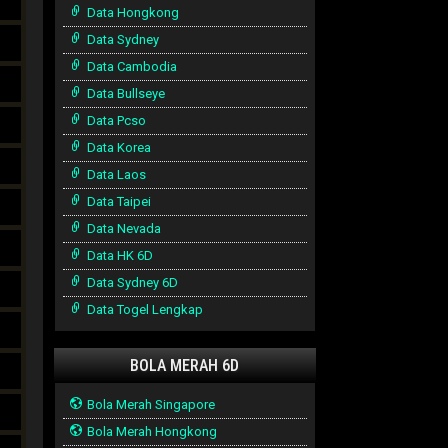
Data Hongkong
Data Sydney
Data Cambodia
Data Bullseye
Data Pcso
Data Korea
Data Laos
Data Taipei
Data Nevada
Data HK 6D
Data Sydney 6D
Data Togel Lengkap
BOLA MERAH 6D
Bola Merah Singapore
Bola Merah Hongkong