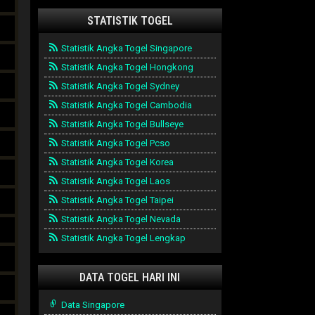
STATISTIK TOGEL
Statistik Angka Togel Singapore
Statistik Angka Togel Hongkong
Statistik Angka Togel Sydney
Statistik Angka Togel Cambodia
Statistik Angka Togel Bullseye
Statistik Angka Togel Pcso
Statistik Angka Togel Korea
Statistik Angka Togel Laos
Statistik Angka Togel Taipei
Statistik Angka Togel Nevada
Statistik Angka Togel Lengkap
DATA TOGEL HARI INI
Data Singapore