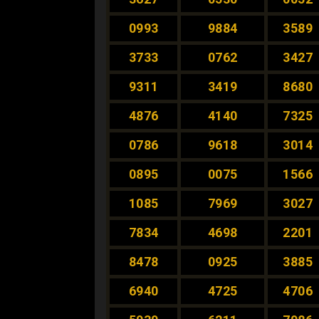
0993
9884
3589
3733
0762
3427
9311
3419
8680
4876
4140
7325
0786
9618
3014
0895
0075
1566
1085
7969
3027
7834
4698
2201
8478
0925
3885
6940
4725
4706