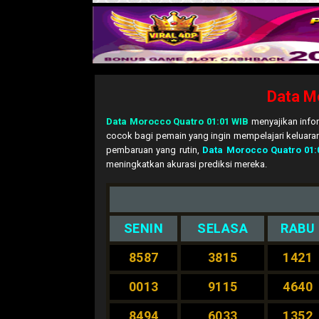
Data M
Data Morocco Quatro 01:01 WIB
menyajikan info
cocok bagi pemain yang ingin mempelajari keluar
pembaruan yang rutin,
Data Morocco Quatro 01:
meningkatkan akurasi prediksi mereka.
SENIN
SELASA
RABU
8587
3815
1421
0013
9115
4640
8494
6033
1352