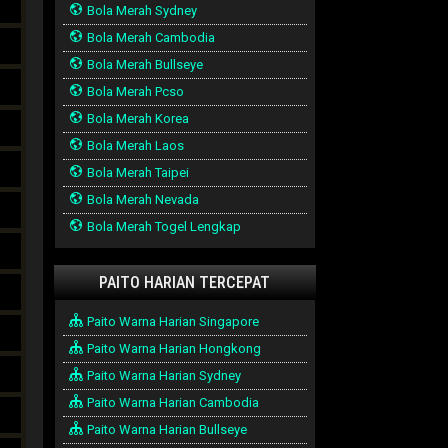
Bola Merah Sydney
Bola Merah Cambodia
Bola Merah Bullseye
Bola Merah Pcso
Bola Merah Korea
Bola Merah Laos
Bola Merah Taipei
Bola Merah Nevada
Bola Merah Togel Lengkap
PAITO HARIAN TERCEPAT
Paito Warna Harian Singapore
Paito Warna Harian Hongkong
Paito Warna Harian Sydney
Paito Warna Harian Cambodia
Paito Warna Harian Bullseye