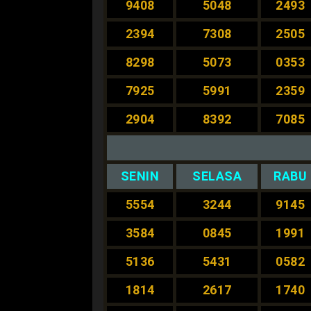
9408
5048
2493
2394
7308
2505
8298
5073
0353
7925
5991
2359
2904
8392
7085
SENIN
SELASA
RABU
5554
3244
9145
3584
0845
1991
5136
5431
0582
1814
2617
1740