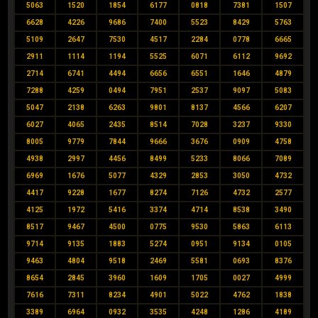
5063
1520
1854
6177
0818
7381
1507
6628
4226
9686
7400
5523
8429
5763
5109
2647
7530
4517
2284
0778
6665
2911
1114
1194
5525
6071
6112
9692
2714
6741
4494
6656
6551
1646
4879
7288
4259
0494
7951
2537
9097
5083
5047
2138
6263
9801
8137
4566
6207
6027
4065
2435
8514
7028
3237
9330
8005
9779
7844
9666
3676
0909
4758
4938
2997
4456
8499
5233
8066
7089
6969
1676
5077
4329
2853
3050
4732
4417
9228
1677
8274
7126
4732
2577
4125
1972
5416
3374
4714
8538
3490
8517
9467
4500
0775
9530
5863
6113
9714
9135
1883
5274
0951
9134
0105
9463
4804
9518
2469
5581
0693
8376
8654
2845
3960
1609
1705
0027
4999
7616
7311
8234
4901
5022
4762
1838
3389
6964
0932
3535
4248
1286
4189