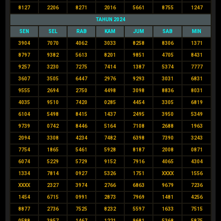
8127
2206
8271
2016
5661
8755
1247
TAHUN 2024
SEN
SEL
RAB
KAM
JUM
SAB
MIN
3904
7070
4062
3033
8258
8306
1371
8797
9382
5613
8201
9851
4705
8431
9257
3230
7275
7414
1387
5374
7777
3607
3505
6447
2976
9293
3031
6831
9555
2694
2750
4498
3098
8836
8031
4035
9510
7420
0285
4454
3305
6819
6104
5498
8415
1437
2495
3950
5349
9739
0742
8446
5164
7108
2688
1963
2094
3308
4234
7482
6398
7390
3243
7754
1865
5461
5928
8187
2008
0871
6074
5229
5729
9152
7916
4065
4304
1334
7814
0927
5326
1751
XXXX
1556
XXXX
2327
3974
2766
6863
9679
7236
1454
6715
0991
2873
7969
1481
4256
8877
2736
7525
8232
5597
1633
7515
0588
3957
1467
1221
9681
5368
5875