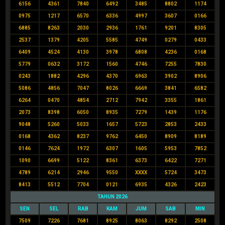
6156
4361
7840
6492
3485
8802
1174
0975
1217
6570
6336
4997
3607
0166
6885
8263
2030
2936
1761
9201
8305
2537
1379
4205
5585
4749
0279
0433
6409
4524
4130
3978
6808
4236
0168
5779
0632
3172
1560
4746
7255
7830
0243
1882
4296
4370
6963
3902
8906
5086
4856
7047
8026
6669
3841
6582
6264
0470
4854
2712
7942
3355
1861
2073
8398
6050
8935
7279
1439
1176
9048
5260
5033
1657
5723
2853
2433
0168
4362
8237
9762
6450
8909
8189
0146
7624
1972
6307
1605
5953
7852
1090
6699
5122
8361
6373
6422
7271
4789
6214
2946
9550
XXXX
5724
3473
8413
5512
7704
0121
6935
4326
2423
TAHUN 2026
SEN
SEL
RAB
KAM
JUM
SAB
MIN
7509
7226
7681
8925
8063
8292
2508