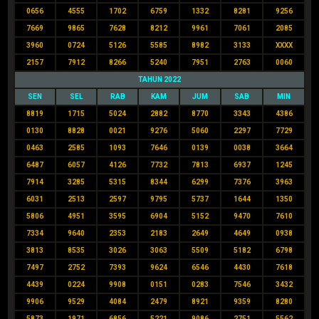
0656
4555
1702
6759
1332
8281
9256
7669
9865
7628
8212
9961
7061
2085
3960
0724
5126
5585
8982
3133
XXXX
2157
7912
8266
5240
7951
2763
0060
TAHUN 2022
SEN
SEL
RAB
KAM
JUM
SAB
MIN
8819
1715
5024
2882
8770
3343
4386
0130
8828
0021
9276
5060
2297
7729
0463
2585
1093
7646
0139
0038
3664
6487
6057
4126
7732
7813
6937
1245
7914
3285
5315
8344
6299
7376
3963
6031
2513
2597
9795
5737
1644
1350
5806
4951
3595
6904
5152
9470
7610
7334
9640
2353
2183
2649
4649
0938
3813
8535
3026
3063
5509
5182
6798
7497
2752
7393
9624
6546
4430
7618
4439
0224
9908
0151
0283
7546
3432
9906
9529
4084
2479
8921
9359
8280
5873
1971
6856
5221
9086
2751
5562