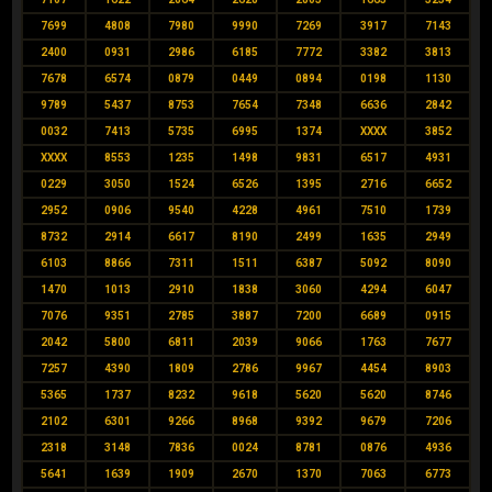
7699
4808
7980
9990
7269
3917
7143
2400
0931
2986
6185
7772
3382
3813
7678
6574
0879
0449
0894
0198
1130
9789
5437
8753
7654
7348
6636
2842
0032
7413
5735
6995
1374
XXXX
3852
XXXX
8553
1235
1498
9831
6517
4931
0229
3050
1524
6526
1395
2716
6652
2952
0906
9540
4228
4961
7510
1739
8732
2914
6617
8190
2499
1635
2949
6103
8866
7311
1511
6387
5092
8090
1470
1013
2910
1838
3060
4294
6047
7076
9351
2785
3887
7200
6689
0915
2042
5800
6811
2039
9066
1763
7677
7257
4390
1809
2786
9967
4454
8903
5365
1737
8232
9618
5620
5620
8746
2102
6301
9266
8968
9392
9679
7206
2318
3148
7836
0024
8781
0876
4936
5641
1639
1909
2670
1370
7063
6773