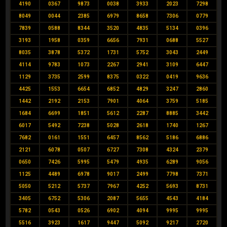
4190
0367
9873
0038
3933
2023
7298
8049
0044
2385
6979
8658
7306
0779
7839
0588
8344
3520
4835
5134
0396
3193
1958
0359
6656
7931
0688
5527
8035
3878
5372
1731
5752
3043
2449
4114
9783
1073
2267
2941
3109
6447
1129
3735
2599
8375
0322
0419
9636
4425
1553
6654
6852
4829
3247
2860
1442
2192
2153
7901
4064
3759
5185
1684
6699
1851
5612
2287
8885
3442
6017
5492
7238
5028
2618
1740
1267
7682
0161
1551
6457
8562
5186
6886
2121
6078
0507
6727
7308
4324
2379
0650
7426
5995
5479
4935
6289
9056
1125
4489
6978
9017
2499
7798
7371
5050
5212
5737
7967
4252
5693
8731
3405
6752
5306
2087
5655
4543
4184
5782
0543
0526
6902
4094
9995
9995
5516
3923
1617
9447
5092
9217
2720