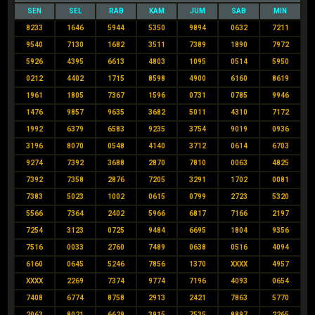
SEN
SEL
RAB
KAM
JUM
SAB
MIN
8233
1646
5944
5350
9894
0632
7211
9540
7130
1682
3511
7389
1890
7972
5926
4395
6613
4803
1095
0514
5950
0212
4402
1715
8598
4900
6160
8619
1961
1805
7367
1596
0731
0785
9946
1476
9857
9635
3682
5011
4310
7172
1992
6379
6583
9235
3754
9019
0936
3196
8070
0548
4140
3712
0614
6703
9274
7392
3688
2870
7810
0063
4825
7392
7358
2876
7205
3291
1702
0081
7383
5023
1002
0615
0799
2723
5320
5566
7364
2402
5966
6817
7166
2197
7254
3123
0725
9484
6695
1804
9356
7516
0033
2760
7489
0638
0516
4094
6160
0645
5246
7856
1370
XXXX
4957
XXXX
2269
7374
9774
7196
4093
0654
7408
6774
8758
2913
2421
7863
5770
2063
8021
6629
3915
7535
8897
2265