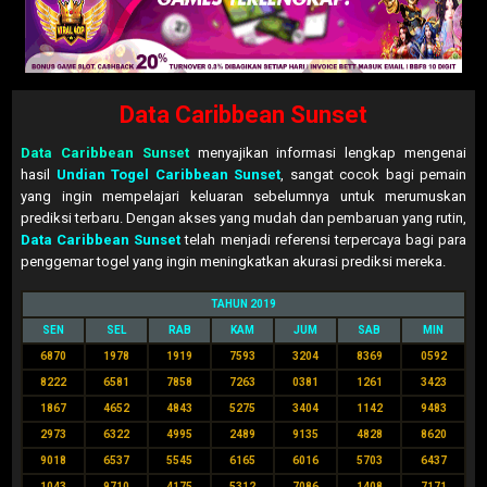
Data Caribbean Sunset
Data Caribbean Sunset
menyajikan informasi lengkap mengenai
hasil
Undian Togel Caribbean Sunset
, sangat cocok bagi pemain
yang ingin mempelajari keluaran sebelumnya untuk merumuskan
prediksi terbaru. Dengan akses yang mudah dan pembaruan yang rutin,
Data Caribbean Sunset
telah menjadi referensi terpercaya bagi para
penggemar togel yang ingin meningkatkan akurasi prediksi mereka.
TAHUN 2019
SEN
SEL
RAB
KAM
JUM
SAB
MIN
6870
1978
1919
7593
3204
8369
0592
8222
6581
7858
7263
0381
1261
3423
1867
4652
4843
5275
3404
1142
9483
2973
6322
4995
2489
9135
4828
8620
9018
6537
5545
6165
6016
5703
6437
1043
9710
4175
5312
7086
1408
7171