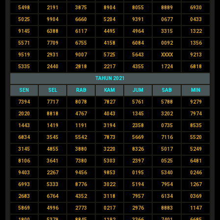
5498
2191
3875
8904
8055
8889
6930
5025
9904
6660
5204
9391
0677
0433
9145
6388
6117
4495
4964
3315
1322
5571
7709
6755
4158
6084
0092
1356
9519
2931
9007
5725
5643
XXXX
9213
5335
2440
2818
2217
4355
1724
6818
TAHUN 2021
SEN
SEL
RAB
KAM
JUM
SAB
MIN
7394
7717
8078
7827
5761
5788
9279
2020
8818
4767
4043
1345
3202
7974
1443
1419
1191
3194
2358
0735
8535
6834
3545
5542
7873
5669
7116
5520
3145
4855
3880
3220
8326
5017
5249
8106
3641
7380
5303
2397
0525
6481
9403
2267
9456
9853
0195
5340
0246
6993
5333
8776
3022
5194
7954
1267
2683
6764
4352
3118
7957
6134
0369
5869
4996
2773
0217
2976
8883
1147
1800
5379
8845
1192
3366
7401
6685