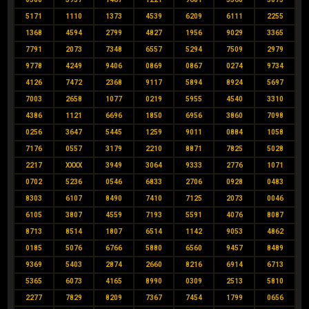
5171
1110
1373
4539
6209
6111
2255
1368
4594
2799
4827
1956
9029
3365
7791
2073
7348
6557
5294
7509
2979
9778
4249
9406
0869
0867
0274
9734
4126
7472
2368
9117
5894
8924
5697
7003
2658
1077
0219
5955
4540
3310
4386
1121
6696
1850
6956
3860
7098
0256
3647
5445
1259
9011
0884
1058
7176
0557
3179
2210
8871
7825
5028
2217
XXXX
3949
3064
9333
2776
1071
0702
5236
0546
6833
2706
0928
0483
8303
6107
8490
7410
7125
2073
0046
6105
3807
4559
7193
5591
4076
8087
8713
8514
1807
6514
1142
9053
4862
0185
5076
6766
5880
6560
9457
8489
9369
5403
2874
2660
8216
6914
6713
5365
6073
4165
8990
0309
2513
5810
2277
7829
8209
7367
7454
1799
0656