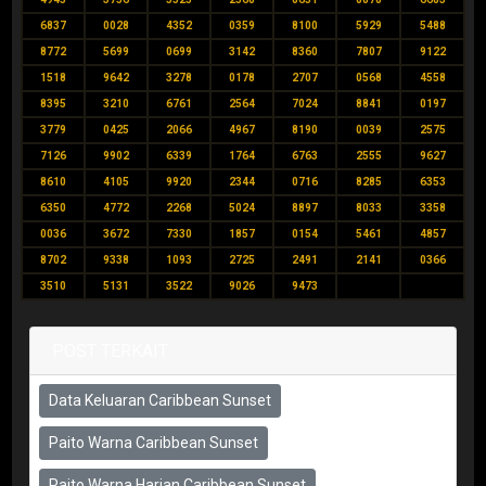
6837
0028
4352
0359
8100
5929
5488
8772
5699
0699
3142
8360
7807
9122
1518
9642
3278
0178
2707
0568
4558
8395
3210
6761
2564
7024
8841
0197
3779
0425
2066
4967
8190
0039
2575
7126
9902
6339
1764
6763
2555
9627
8610
4105
9920
2344
0716
8285
6353
6350
4772
2268
5024
8897
8033
3358
0036
3672
7330
1857
0154
5461
4857
8702
9338
1093
2725
2491
2141
0366
3510
5131
3522
9026
9473
POST TERKAIT
Data Keluaran Caribbean Sunset
Paito Warna Caribbean Sunset
Paito Warna Harian Caribbean Sunset