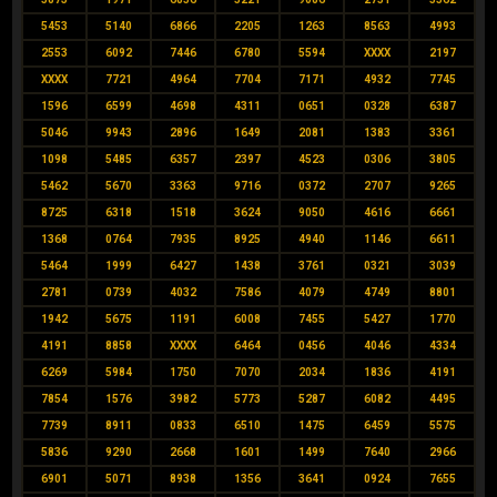
5453
5140
6866
2205
1263
8563
4993
2553
6092
7446
6780
5594
XXXX
2197
XXXX
7721
4964
7704
7171
4932
7745
1596
6599
4698
4311
0651
0328
6387
5046
9943
2896
1649
2081
1383
3361
1098
5485
6357
2397
4523
0306
3805
5462
5670
3363
9716
0372
2707
9265
8725
6318
1518
3624
9050
4616
6661
1368
0764
7935
8925
4940
1146
6611
5464
1999
6427
1438
3761
0321
3039
2781
0739
4032
7586
4079
4749
8801
1942
5675
1191
6008
7455
5427
1770
4191
8858
XXXX
6464
0456
4046
4334
6269
5984
1750
7070
2034
1836
4191
7854
1576
3982
5773
5287
6082
4495
7739
8911
0833
6510
1475
6459
5575
5836
9290
2668
1601
1499
7640
2966
6901
5071
8938
1356
3641
0924
7655