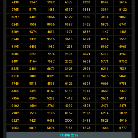
7430
7247
2982
6375
8263
0949
2614
2765
5179
1483
6397
3881
3094
8122
8697
3405
2064
6122
9835
3834
9861
0245
7558
8906
9087
5422
5876
6741
8209
9374
4639
1071
6886
1147
1465
6240
1331
9596
3616
6924
0284
2551
9195
6403
1980
1259
0575
8967
6963
8605
2255
7274
2998
4621
5310
4260
8481
4164
7587
2322
6801
5771
8752
5425
3409
6879
3925
2898
0211
7535
3218
2881
0320
3892
0590
9416
5848
7748
5519
4509
6126
6509
9669
9758
3365
1395
8160
5155
9013
4665
7437
7956
0294
5208
1412
6057
3631
5018
0102
1604
2761
4090
4878
2471
2478
7902
7510
2106
0167
2398
6294
1072
0227
7421
0499
XXXX
0491
5828
4916
9663
0819
5074
7183
8573
1646
0777
TAHUN 2025