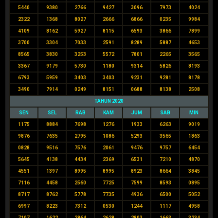
5440
9380
2766
9427
3096
7973
4024
2322
1368
8027
2666
6866
0235
9984
4109
8162
5927
8115
6593
3866
7899
3700
3304
7033
2591
8289
5887
4653
8565
3830
3253
5572
7801
2265
3565
3367
9179
5730
1180
9314
5826
8193
6793
5959
3403
3403
9231
9281
8178
3490
7914
0249
8151
0688
8138
2508
TAHUN 2020
SEN
SEL
RAB
KAM
JUM
SAB
MIN
1175
8884
7698
1276
1933
6263
9019
9876
7635
2795
1086
5293
3565
1863
0828
9516
7576
2061
9476
9757
6454
5645
4138
4434
2369
6531
7210
4870
4551
1397
8995
8995
8923
8664
3845
7116
4458
2560
7725
7599
8593
0895
8717
8762
5778
7735
4936
6500
5052
6997
8223
7312
0530
1244
1117
4958
7107
1622
2864
2628
2803
1663
3234