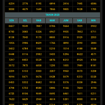
6234
2776
0195
6894
2416
7445
6586
XXXX
4679
1649
7866
9805
9028
1705
TAHUN 2023
SEN
SEL
RAB
KAM
JUM
SAB
MIN
0657
9549
7887
0706
9664
7039
3902
8743
3083
0226
6967
9935
7802
0711
8138
7043
9173
8800
5916
5929
2353
1056
3986
8639
1766
4890
2390
2084
3652
6784
1905
5210
1514
4188
3048
0448
0116
3982
3433
5296
8622
4571
7297
8453
5529
6876
8213
0924
8700
3072
7873
6058
1230
1055
7989
8181
2239
5132
3303
2207
9963
3073
3238
9094
5671
0676
0428
5079
0213
5320
0453
5332
8682
9910
5376
0338
2946
4798
5732
8580
5886
9166
7604
4194
6725
8106
9049
0695
6461
1611
0211
7622
6629
2363
4614
5201
XXXX
0318
XXXX
7183
2626
5714
1367
5779
6534