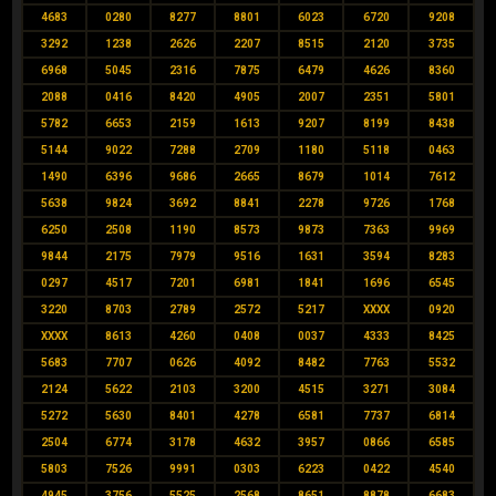
4683
0280
8277
8801
6023
6720
9208
3292
1238
2626
2207
8515
2120
3735
6968
5045
2316
7875
6479
4626
8360
2088
0416
8420
4905
2007
2351
5801
5782
6653
2159
1613
9207
8199
8438
5144
9022
7288
2709
1180
5118
0463
1490
6396
9686
2665
8679
1014
7612
5638
9824
3692
8841
2278
9726
1768
6250
2508
1190
8573
9873
7363
9969
9844
2175
7979
9516
1631
3594
8283
0297
4517
7201
6981
1841
1696
6545
3220
8703
2789
2572
5217
XXXX
0920
XXXX
8613
4260
0408
0037
4333
8425
5683
7707
0626
4092
8482
7763
5532
2124
5622
2103
3200
4515
3271
3084
5272
5630
8401
4278
6581
7737
6814
2504
6774
3178
4632
3957
0866
6585
5803
7526
9991
0303
6223
0422
4540
4945
3756
5525
2568
8651
8878
6683