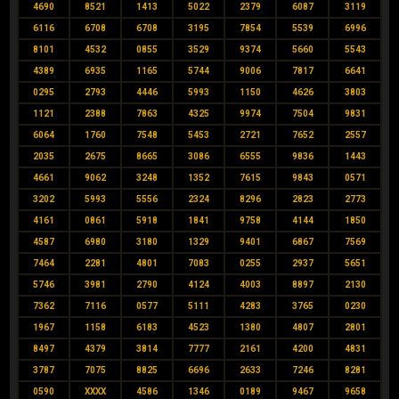
4690
8521
1413
5022
2379
6087
3119
6116
6708
6708
3195
7854
5539
6996
8101
4532
0855
3529
9374
5660
5543
4389
6935
1165
5744
9006
7817
6641
0295
2793
4446
5993
1150
4626
3803
1121
2388
7863
4325
9974
7504
9831
6064
1760
7548
5453
2721
7652
2557
2035
2675
8665
3086
6555
9836
1443
4661
9062
3248
1352
7615
9843
0571
3202
5993
5556
2324
8296
2823
2773
4161
0861
5918
1841
9758
4144
1850
4587
6980
3180
1329
9401
6867
7569
7464
2281
4801
7083
0255
2937
5651
5746
3981
2790
4124
4003
8897
2130
7362
7116
0577
5111
4283
3765
0230
1967
1158
6183
4523
1380
4807
2801
8497
4379
3814
7777
2161
4200
4831
3787
7075
8825
6696
2633
7246
8281
0590
XXXX
4586
1346
0189
9467
9658