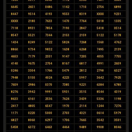
6645
2651
0486
1142
1710
2756
6890
8447
9514
4193
9553
8319
XXXX
9231
XXXX
2180
7633
1470
7764
5018
1335
7118
8931
7854
7190
2847
5418
0514
8547
5521
7344
2153
2159
5122
5178
1434
8249
5122
5824
7268
1560
4762
8860
9734
9832
1638
6268
7495
2139
4653
7179
2331
9147
7205
4055
7755
4140
9675
2704
8167
6817
4991
2659
0246
3304
1766
5479
2812
2798
6327
7948
5150
4024
4223
5997
3642
7925
7659
2986
0370
7385
9221
6384
6780
8276
3942
9991
5931
3515
8544
4319
8633
6161
2536
7624
3439
5336
1198
2417
4805
6547
1970
2114
1244
7276
1171
0220
5000
2703
4321
0614
5979
6827
8060
6297
1706
7665
3542
3501
5458
6372
6463
4464
9489
9908
8046