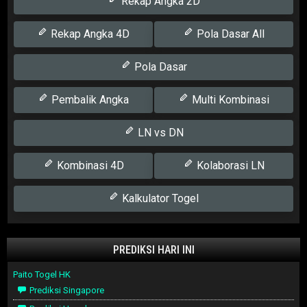
Rekap Angka 2D
Rekap Angka 4D
Pola Dasar All
Pola Dasar
Pembalik Angka
Multi Kombinasi
LN vs DN
Kombinasi 4D
Kolaborasi LN
Kalkulator Togel
PREDIKSI HARI INI
Paito Togel HK
Prediksi Singapore