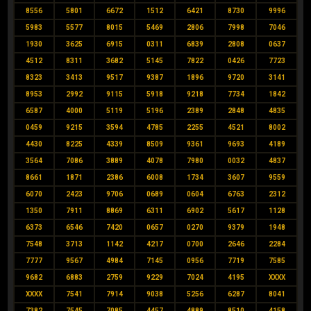
8556
5801
6672
1512
6421
8730
9996
5983
5577
8015
5469
2806
7998
7046
1930
3625
6915
0311
6839
2808
0637
4512
8311
3682
5145
7822
0426
7723
8323
3413
9517
9387
1896
9720
3141
8953
2992
9115
5918
9218
7734
1842
6587
4000
5119
5196
2389
2848
4835
0459
9215
3594
4785
2255
4521
8002
4430
8225
4339
8509
9361
9693
4189
3564
7086
3889
4078
7980
0032
4837
8661
1871
2386
6008
1734
3607
9559
6070
2423
9706
0689
0604
6763
2312
1350
7911
8869
6311
6902
5617
1128
6373
6546
7420
0657
0270
9379
1948
7548
3713
1142
4217
0700
2646
2284
7777
9567
4984
7145
0956
7719
7585
9682
6883
2759
9229
7024
4195
XXXX
XXXX
7541
7914
9038
5256
6287
8041
7382
7545
7085
4457
4889
8510
4158