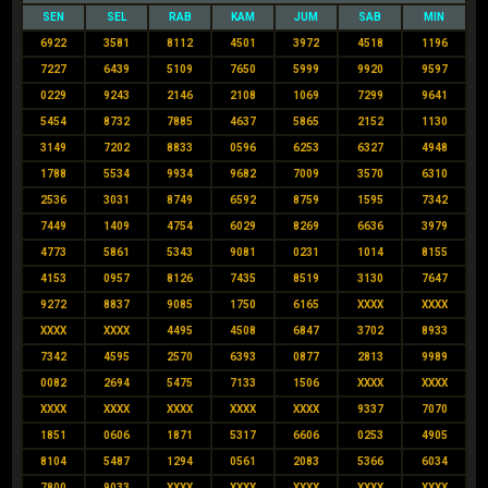
SEN
SEL
RAB
KAM
JUM
SAB
MIN
6922
3581
8112
4501
3972
4518
1196
7227
6439
5109
7650
5999
9920
9597
0229
9243
2146
2108
1069
7299
9641
5454
8732
7885
4637
5865
2152
1130
3149
7202
8833
0596
6253
6327
4948
1788
5534
9934
9682
7009
3570
6310
2536
3031
8749
6592
8759
1595
7342
7449
1409
4754
6029
8269
6636
3979
4773
5861
5343
9081
0231
1014
8155
4153
0957
8126
7435
8519
3130
7647
9272
8837
9085
1750
6165
XXXX
XXXX
XXXX
XXXX
4495
4508
6847
3702
8933
7342
4595
2570
6393
0877
2813
9989
0082
2694
5475
7133
1506
XXXX
XXXX
XXXX
XXXX
XXXX
XXXX
XXXX
9337
7070
1851
0606
1871
5317
6606
0253
4905
8104
5487
1294
0561
2083
5366
6034
7800
9033
XXXX
XXXX
XXXX
XXXX
XXXX