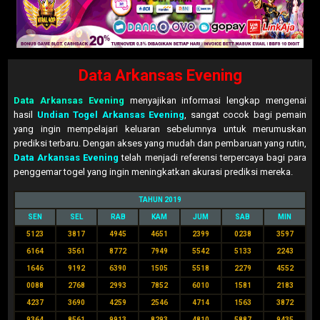
Data Arkansas Evening
Data Arkansas Evening
menyajikan informasi lengkap mengenai
hasil
Undian Togel Arkansas Evening
, sangat cocok bagi pemain
yang ingin mempelajari keluaran sebelumnya untuk merumuskan
prediksi terbaru. Dengan akses yang mudah dan pembaruan yang rutin,
Data Arkansas Evening
telah menjadi referensi terpercaya bagi para
penggemar togel yang ingin meningkatkan akurasi prediksi mereka.
TAHUN 2019
SEN
SEL
RAB
KAM
JUM
SAB
MIN
5123
3817
4945
4651
2399
0238
3597
6164
3561
8772
7949
5542
5133
2243
1646
9192
6390
1505
5518
2279
4552
0088
2768
2993
7852
6010
1581
2183
4237
3690
4259
2546
4714
1563
3872
9364
8561
9913
8293
4810
5887
9435