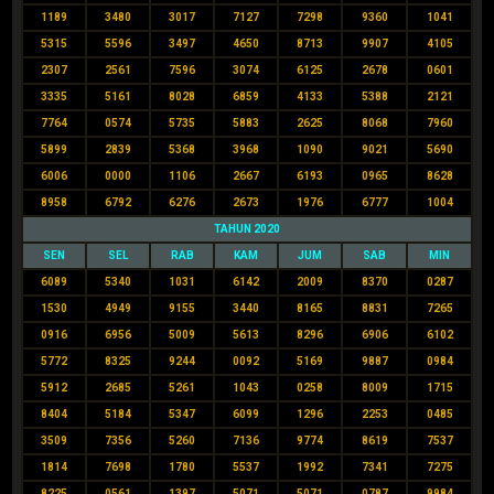
1189
3480
3017
7127
7298
9360
1041
5315
5596
3497
4650
8713
9907
4105
2307
2561
7596
3074
6125
2678
0601
3335
5161
8028
6859
4133
5388
2121
7764
0574
5735
5883
2625
8068
7960
5899
2839
5368
3968
1090
9021
5690
6006
0000
1106
2667
6193
0965
8628
8958
6792
6276
2673
1976
6777
1004
TAHUN 2020
SEN
SEL
RAB
KAM
JUM
SAB
MIN
6089
5340
1031
6142
2009
8370
0287
1530
4949
9155
3440
8165
8831
7265
0916
6956
5009
5613
8296
6906
6102
5772
8325
9244
0092
5169
9887
0984
5912
2685
5261
1043
0258
8009
1715
8404
5184
5347
6099
1296
2253
0485
3509
7356
5260
7136
9774
8619
7537
1814
7698
1780
5537
1992
7341
7275
8225
0561
1397
5071
5071
0787
9984