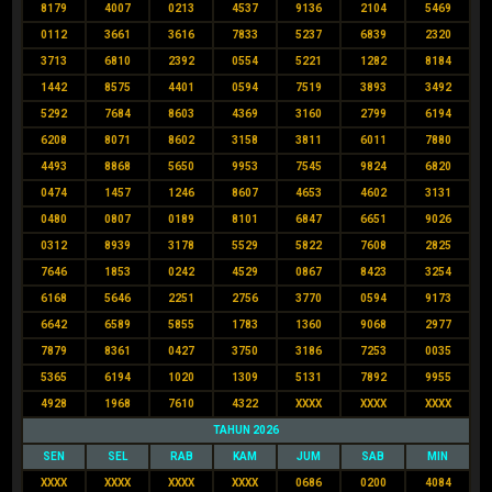
8179
4007
0213
4537
9136
2104
5469
0112
3661
3616
7833
5237
6839
2320
3713
6810
2392
0554
5221
1282
8184
1442
8575
4401
0594
7519
3893
3492
5292
7684
8603
4369
3160
2799
6194
6208
8071
8602
3158
3811
6011
7880
4493
8868
5650
9953
7545
9824
6820
0474
1457
1246
8607
4653
4602
3131
0480
0807
0189
8101
6847
6651
9026
0312
8939
3178
5529
5822
7608
2825
7646
1853
0242
4529
0867
8423
3254
6168
5646
2251
2756
3770
0594
9173
6642
6589
5855
1783
1360
9068
2977
7879
8361
0427
3750
3186
7253
0035
5365
6194
1020
1309
5131
7892
9955
4928
1968
7610
4322
XXXX
XXXX
XXXX
TAHUN 2026
SEN
SEL
RAB
KAM
JUM
SAB
MIN
XXXX
XXXX
XXXX
XXXX
0686
0200
4084