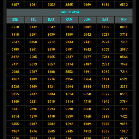
6157
1261
7052
3565
7969
3180
6592
TAHUN 2024
SEN
SEL
RAB
KAM
JUM
SAB
MIN
0218
9132
6647
6813
5802
8155
0091
9118
5291
8039
1309
2042
5217
3718
2637
3358
2712
2844
7441
2778
7313
0989
8261
8170
6781
9542
8003
2097
3872
7205
5065
2647
0077
7231
8566
7471
5673
8657
6874
7487
2754
7948
2086
0707
1188
5553
4991
8067
7214
4367
1809
9776
8356
0264
1184
6521
5236
7669
8431
0094
5844
3576
2339
5825
2337
0084
1624
5658
0572
0599
1160
2121
3018
7114
4418
1642
3784
6031
2896
3293
5290
0660
7929
1591
9014
4279
9478
6539
4168
5895
7420
4355
0907
9582
1292
1989
3140
9033
4367
1776
2505
7945
4812
8567
1997
2728
7534
4816
0191
6476
0929
6822