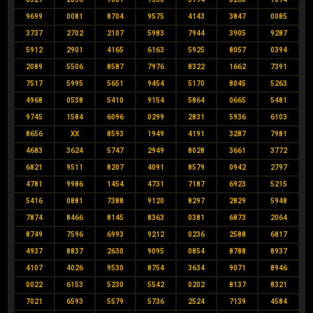
9699
0081
8704
9575
4143
3847
0085
3737
2702
2107
5983
7944
3905
9287
5912
2901
4165
6163
5925
8057
0394
2089
5506
8587
7976
8322
1662
7391
7517
5995
5651
9454
5170
8045
5263
4968
0538
5410
9154
5864
0665
5481
9745
1584
6096
0299
2831
5936
6103
8656
XX
8593
1949
4191
3287
7981
4683
3624
5747
2949
8028
3661
3772
6821
9511
8207
4091
8579
0942
2797
4781
9986
1454
4731
7187
6923
5215
5416
0881
7388
9120
8297
2829
5948
7874
8466
8145
8363
0381
6873
2064
8749
7596
6993
9212
0236
2588
6817
4937
8837
2630
9095
0854
8788
8937
4107
4026
9530
8754
3634
9071
8946
0022
6153
5230
5542
0202
8137
8321
7021
6593
5579
5736
2524
7139
4584