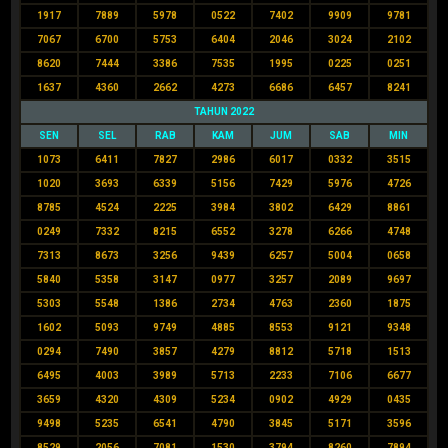
1917
7889
5978
0522
7402
9909
9781
7067
6700
5753
6404
2046
3024
2102
8620
7444
3386
7535
1995
0225
0251
1637
4360
2662
4273
6686
6457
8241
TAHUN 2022
SEN
SEL
RAB
KAM
JUM
SAB
MIN
1073
6411
7827
2986
6017
0332
3515
1020
3693
6339
5156
7429
5976
4726
8785
4524
2225
3984
3802
6429
8861
0249
7332
8215
6552
3278
6266
4748
7313
8673
3256
9439
6257
5004
0658
5840
5358
3147
0977
3257
2089
9697
5303
5548
1386
2734
4763
2360
1875
1602
5093
9749
4885
8553
9121
9348
0294
7490
3857
4279
8812
5718
1513
6495
4003
3989
5713
2233
7106
6677
3659
4320
4309
5234
0902
4929
0435
9498
5235
6541
4790
3845
5171
3596
8529
2056
7081
1530
3794
8260
7894