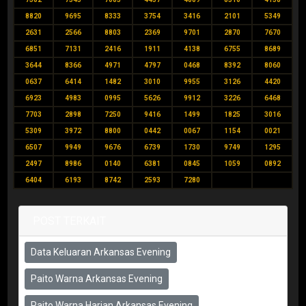
8820
9695
8333
3754
3416
2101
5349
2631
2566
8803
2369
9701
2870
7670
6851
7131
2416
1911
4138
6755
8689
3644
8366
4971
4797
0468
8392
8060
0637
6414
1482
3010
9955
3126
4420
6923
4983
0995
5626
9912
3226
6468
7703
2898
7250
9416
1499
1825
3016
5309
3972
8800
0442
0067
1154
0021
6507
9949
9676
6739
1730
9749
1295
2497
8986
0140
6381
0845
1059
0892
6404
6193
8742
2593
7280
POST TERKAIT
Data Keluaran Arkansas Evening
Paito Warna Arkansas Evening
Paito Warna Harian Arkansas Evening