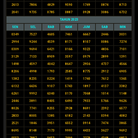
2613
7806
4829
9590
1749
0874
8713
2041
9735
0785
0887
0928
3086
6732
TAHUN 2023
SEN
SEL
RAB
KAM
JUM
SAB
MIN
0349
7527
4605
7461
6667
2446
3031
2994
9244
4539
8171
8107
0086
7274
0309
9694
6421
0166
9323
4836
7101
3129
7133
8909
3597
0979
2899
1391
1498
4597
4042
8647
2956
4737
4566
8206
4998
1793
2585
8775
2912
6905
1382
8235
0224
1419
1740
7612
1365
6132
6636
9107
5743
1897
4137
3382
6261
9992
6340
0170
7068
1014
1148
2446
3891
8405
6490
7933
5766
9626
8026
7741
8255
2928
8691
2392
6577
2833
8005
1385
6182
2143
0394
4082
2521
1846
3951
6552
0914
7474
3865
8695
8148
7173
9995
4433
3627
9692
0553
7887
0653
2466
2279
4348
6852