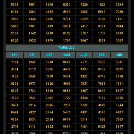
5598
7881
9396
8230
4226
1627
0934
0133
2304
4662
6994
0835
5694
7068
2250
9442
0406
9711
6222
2148
1191
5615
8903
5449
2651
7417
0514
2444
5103
1742
4998
0125
6797
1753
0419
8026
6932
9149
1764
3067
4551
1067
TAHUN 2021
SEN
SEL
RAB
KAM
JUM
SAB
MIN
7181
4948
1710
0049
7171
2306
3541
4961
8112
8816
4409
4933
0502
2932
7858
6549
7308
3451
8823
8747
0418
6538
8873
9326
4663
0521
7651
1611
6305
9734
8310
0883
8407
8044
3607
7506
7935
5682
1722
8936
7197
9575
3694
0914
2636
7259
9738
4823
9744
0641
2022
0974
5453
4431
4396
4437
9567
1534
2424
8919
6119
1062
7303
2745
9110
8322
9094
4101
5425
3377
7625
2408
1253
5792
7876
1263
6129