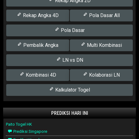
Rekap Angka 2D
Rekap Angka 4D
Pola Dasar All
Pola Dasar
Pembalik Angka
Multi Kombinasi
LN vs DN
Kombinasi 4D
Kolaborasi LN
Kalkulator Togel
PREDIKSI HARI INI
Paito Togel HK
Prediksi Singapore