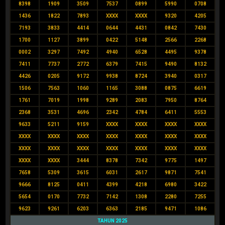
8398
1909
3509
7537
0899
5990
0708
1436
1822
7893
XXXX
XXXX
9320
4205
7193
3833
4414
0644
4431
0842
7430
1700
1127
3899
0422
5148
2566
2268
0002
3297
7492
4940
6528
4495
9378
7411
7737
2772
6379
7415
9490
8132
4426
0205
9172
9938
8724
3940
0317
1506
7563
1060
1165
3088
0875
6619
1761
7019
1998
9289
2083
7950
8764
2368
3531
4696
2342
4784
6411
5553
9633
5211
9159
XXXX
XXXX
XXXX
XXXX
XXXX
XXXX
XXXX
XXXX
XXXX
XXXX
XXXX
XXXX
XXXX
XXXX
XXXX
XXXX
XXXX
XXXX
XXXX
XXXX
3444
8378
7342
9775
1497
7658
5309
3615
6031
2617
9871
7541
9666
8125
0411
4399
4218
6980
3422
5654
0170
7732
7142
1308
2280
7255
9623
9261
6203
6363
2185
9471
1086
TAHUN 2025