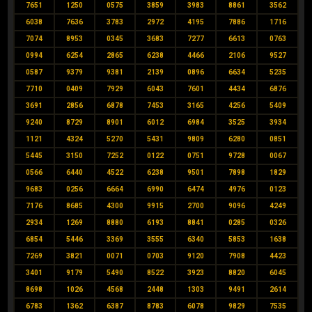
7651
1250
0575
3859
3983
8861
3562
6038
7636
3783
2972
4195
7886
1716
7074
8953
0345
3683
7277
6613
0763
0994
6254
2865
6238
4466
2106
9527
0587
9379
9381
2139
0896
6634
5235
7710
0409
7929
6043
7601
4434
6876
3691
2856
6878
7453
3165
4256
5409
9240
8729
8901
6012
6984
3525
3934
1121
4324
5270
5431
9809
6280
0851
5445
3150
7252
0122
0751
9728
0067
0566
6440
4522
6238
9501
7898
1829
9683
0256
6664
6990
6474
4976
0123
7176
8685
4300
9915
2700
9096
4249
2934
1269
8880
6193
8841
0285
0326
6854
5446
3369
3555
6340
5853
1638
7269
3821
0071
0703
9120
7908
4423
3401
9179
5490
8522
3923
8820
6045
8698
1026
4568
2448
1303
9491
2614
6783
1362
6387
8783
6078
9829
7535