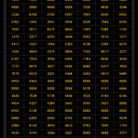
XXXX
XXXX
XXXX
XXXX
7320
8820
2348
1326
8738
3730
5907
7959
0509
5555
0782
1693
2941
3990
3029
7984
5593
7933
2511
8319
8842
1439
9289
1130
1474
2217
6393
4646
9353
3516
1371
9417
1567
1906
5282
4128
3290
6375
1500
4664
3219
2806
7163
8517
2271
5187
7334
2926
9490
1784
8040
2944
7773
8879
2357
5963
6585
0477
7050
7074
0674
4221
3468
3436
5812
9689
6992
0462
4493
XXXX
XXXX
XXXX
XXXX
XXXX
XXXX
XXXX
XXXX
9378
9107
6466
2644
7528
9778
5840
7023
0184
6146
9054
9237
9284
3647
3595
3637
XXXX
8903
5128
XXXX
XXXX
XXXX
XXXX
XXXX
XXXX
6230
6906
6793
9074
1984
9678
2286
8142
4094
4612
9703
7695
1194
9924
4199
2266
2261
XXXX
XXXX
2157