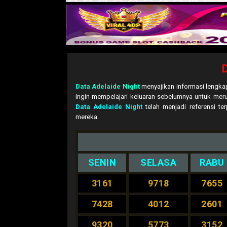
Data Adelaide Night
menyajikan informasi lengka
ingin mempelajari keluaran sebelumnya untuk mer
Data Adelaide Night
telah menjadi referensi te
mereka.
SENIN
SELASA
RABU
3161
9718
7655
7428
4012
2601
9320
5773
3152