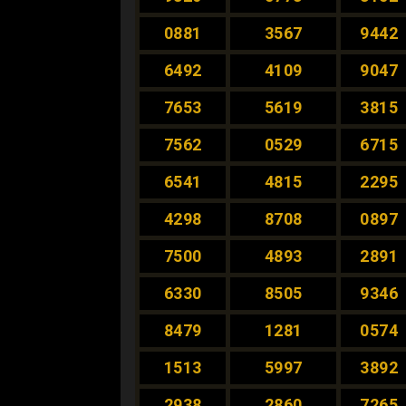
0881
3567
9442
6492
4109
9047
7653
5619
3815
7562
0529
6715
6541
4815
2295
4298
8708
0897
7500
4893
2891
6330
8505
9346
8479
1281
0574
1513
5997
3892
2938
2860
7265