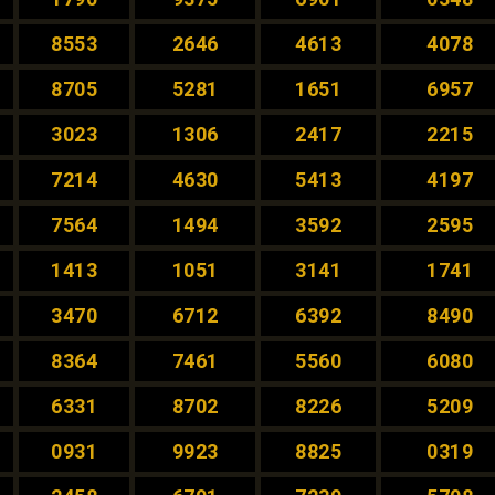
8553
2646
4613
4078
8705
5281
1651
6957
3023
1306
2417
2215
7214
4630
5413
4197
7564
1494
3592
2595
1413
1051
3141
1741
3470
6712
6392
8490
8364
7461
5560
6080
6331
8702
8226
5209
0931
9923
8825
0319