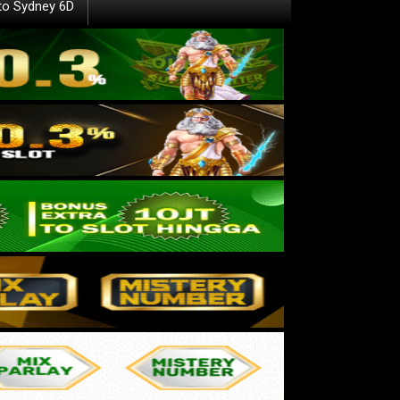
to Sydney 6D