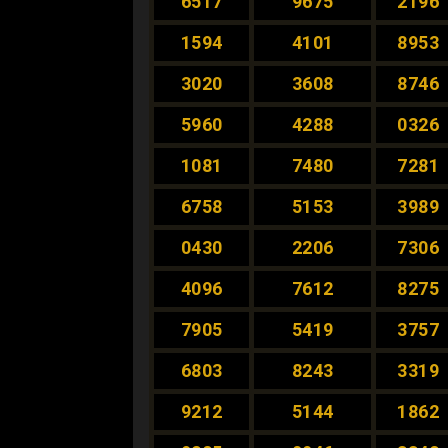
6517
9675
2196
1594
4101
8953
3020
3608
8746
5960
4288
0326
1081
7480
7281
6758
5153
3989
0430
2206
7306
4096
7612
8275
7905
5419
3757
6803
8243
3319
9212
5144
1862