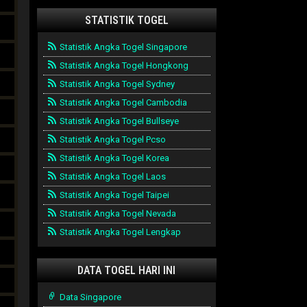
STATISTIK TOGEL
Statistik Angka Togel Singapore
Statistik Angka Togel Hongkong
Statistik Angka Togel Sydney
Statistik Angka Togel Cambodia
Statistik Angka Togel Bullseye
Statistik Angka Togel Pcso
Statistik Angka Togel Korea
Statistik Angka Togel Laos
Statistik Angka Togel Taipei
Statistik Angka Togel Nevada
Statistik Angka Togel Lengkap
DATA TOGEL HARI INI
Data Singapore