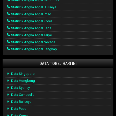
Statistik Angka Togel Cambodia
Statistik Angka Togel Bullseye
Statistik Angka Togel Pcso
Statistik Angka Togel Korea
Statistik Angka Togel Laos
Statistik Angka Togel Taipei
Statistik Angka Togel Nevada
Statistik Angka Togel Lengkap
DATA TOGEL HARI INI
Data Singapore
Data Hongkong
Data Sydney
Data Cambodia
Data Bullseye
Data Pcso
Data Korea