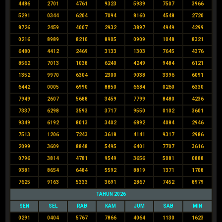
4486
2701
4761
9323
5939
7507
3966
5291
0344
6204
7094
8160
4548
2720
8726
2459
4007
2932
3897
4949
4299
0216
8989
8210
8905
0909
1048
8321
6480
4412
2469
3133
1303
7645
4376
8562
7013
1038
6240
4249
9484
6121
1352
9970
6304
2300
9038
3396
6091
6442
0005
6990
8850
6684
0260
6330
7949
2607
5688
3459
7799
8480
4236
7337
6298
3593
3717
9550
0102
3601
9349
6192
8013
3402
6892
4084
2946
7513
1206
7243
3618
4141
9317
2986
2099
3609
8848
5495
6401
7707
3616
0796
3814
4781
9549
3656
5081
0888
9381
8654
6484
5592
8819
1371
1708
7625
9163
5333
3691
2867
7452
8979
TAHUN 2026
SEN
SEL
RAB
KAM
JUM
SAB
MIN
0291
0404
5767
7866
4064
1130
1623