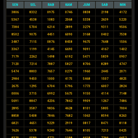
SEN
SEL
RAB
KAM
JUM
SAB
MIN
3806
8332
0975
0746
0838
2198
4172
5367
4538
1083
2068
5338
2639
5220
7384
5704
6214
2899
3279
9311
9506
8502
9075
4451
6090
3168
0402
7538
3487
7115
0876
8458
9675
7648
1506
3367
1199
4145
6690
9091
4167
1402
7179
2262
1498
6192
5471
5839
0907
7120
7214
7887
5827
8706
8289
4747
5474
8803
7657
0279
1960
2445
2071
2984
9450
1000
4175
5468
1507
4825
2675
1295
6704
5796
1773
6007
2824
0006
3715
6992
5675
9150
4114
7148
5691
8847
4236
7842
9909
1267
7486
2895
3587
9836
4628
8101
5805
7004
8858
5408
7846
7682
1063
8594
8263
6821
4651
9229
2919
0817
8471
8118
7626
5378
9240
7646
8105
7213
0425
9320
0589
4771
1198
6418
7266
6652