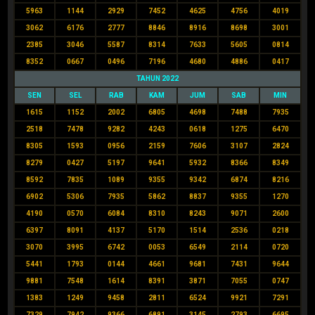
5963
1144
2929
7452
4625
4756
4019
3062
6176
2777
8846
8916
8698
3001
2385
3046
5587
8314
7633
5605
0814
8352
0667
0496
7196
4680
4886
0417
TAHUN 2022
SEN
SEL
RAB
KAM
JUM
SAB
MIN
1615
1152
2002
6805
4698
7488
7935
2518
7478
9282
4243
0618
1275
6470
8305
1593
0956
2159
7606
3107
2824
8279
0427
5197
9641
5932
8366
8349
8592
7835
1089
9355
9342
6874
8216
6902
5306
7935
5862
8837
9355
1270
4190
0570
6084
8310
8243
9071
2600
6397
8091
4137
5170
1514
2536
0218
3070
3995
6742
0053
6549
2114
0720
5441
1793
0144
4661
9681
7431
9644
9881
7548
1614
8391
3871
7055
0747
1383
1249
9458
2811
6524
9921
7291
7329
7942
9366
6891
3145
2793
6695