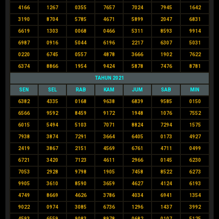
4166
1267
0355
7657
7024
7945
1642
3190
8704
5785
4671
5899
2047
6831
6619
1303
0068
0466
5311
8593
9914
6987
0916
5044
6196
2217
6307
5031
0220
6745
0557
4878
3666
1902
7622
6374
8866
1954
9424
5878
7476
8781
TAHUN 2021
SEN
SEL
RAB
KAM
JUM
SAB
MIN
6382
4335
0168
9638
6839
9585
0150
6566
9592
8459
9172
1948
1076
7552
6015
5494
5103
7071
8824
7294
1575
7938
3874
7291
3664
6405
0173
4927
2419
3867
2151
4569
6761
4711
0499
6721
3420
7123
4611
2966
0145
6230
7053
2928
9798
1905
7458
8522
6273
9905
3610
8590
3659
4627
4124
6193
4749
8669
4626
3786
4034
6941
1354
9022
0974
3085
6736
1296
1437
3992
4593
6559
9083
8978
0682
0107
5125