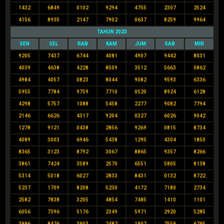
1432
6849
0102
9294
4755
2307
2524
4156
8935
2147
7902
0637
8259
9964
TAHUN 2023
SEN
SEL
RAB
KAM
JUM
SAB
MIN
9205
7437
6744
4081
4907
9442
8031
4039
4638
4228
8509
3512
5663
0862
4984
4057
0823
8044
9082
9593
6336
5955
7784
9759
7710
0520
8924
6128
4298
5757
1088
5458
2277
9082
7794
2146
6626
4317
9204
0327
6026
9042
1278
9121
0438
2856
9269
0815
8734
4089
3003
6946
5438
1295
4304
1850
8365
3123
8792
3067
8865
9357
8266
3861
7424
3589
2570
6551
5805
8138
5314
5018
6027
2833
8431
0132
8722
5237
1709
8208
5230
4172
7180
2734
2582
7838
3205
4854
7485
1410
1101
6056
7396
5176
2349
5971
2920
5285
3996
8476
3903
2482
1907
7559
6795