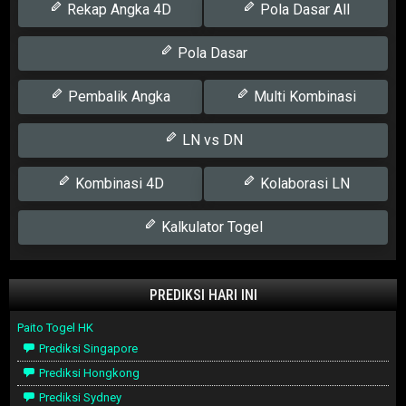
Rekap Angka 4D
Pola Dasar All
Pola Dasar
Pembalik Angka
Multi Kombinasi
LN vs DN
Kombinasi 4D
Kolaborasi LN
Kalkulator Togel
PREDIKSI HARI INI
Paito Togel HK
Prediksi Singapore
Prediksi Hongkong
Prediksi Sydney