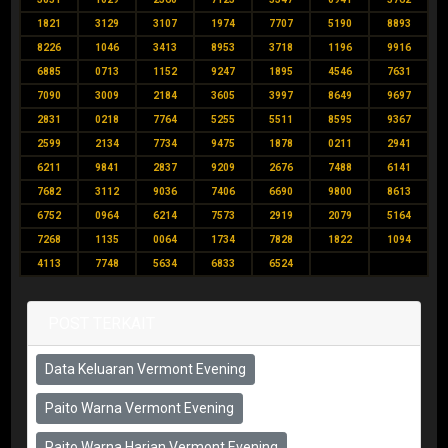
1821
3129
3107
1974
7707
5190
8893
8226
1046
3413
8953
3718
1196
9916
6885
0713
1152
9247
1895
4546
7631
7090
3009
2184
3605
3997
8649
9697
2831
0218
7764
5255
5511
8595
9367
2599
2134
7734
9475
1878
0211
2941
6211
9841
2837
9209
2676
7488
6141
7682
3112
9036
7406
6690
9800
8613
6752
0964
6214
7573
2919
2079
5164
7268
1135
0064
1734
7828
1822
1094
4113
7748
5634
6833
6524
POST TERKAIT
Data Keluaran Vermont Evening
Paito Warna Vermont Evening
Paito Warna Harian Vermont Evening