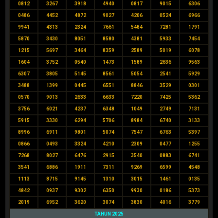
0812
3267
3918
4940
0817
9015
6306
0486
4452
4872
9027
4206
0524
6966
9941
4313
2324
7661
5484
7281
1791
5870
3430
8051
8580
4381
5933
7454
1215
5697
3464
8359
2589
5019
6078
1604
3752
0540
1473
1589
2636
9563
6307
3805
5145
8561
5054
2541
5929
3488
1399
0445
6551
8846
3529
0301
0570
9013
2633
6633
7220
7425
5362
3756
6021
4237
6348
1049
2749
7131
5915
3330
6294
5706
8984
6740
3133
8996
6911
9801
5074
7547
6763
5397
0866
0493
3324
4210
2309
0477
1255
7268
8027
6476
2915
3540
0883
6741
3541
6886
1911
7311
9269
6599
4548
1113
8715
9145
1310
3015
1461
0135
4842
0937
9302
6350
9930
0186
5373
2019
6952
3620
3074
3830
4016
3779
TAHUN 2025