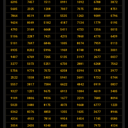
6395
7457
1511
0991
1092
6788
3872
5605
2325
1208
7007
7075
0864
8751
7864
8519
4189
5535
1263
9089
0796
9634
8049
5182
4187
7134
1779
0195
4793
3169
6668
5411
4733
1356
0015
5106
2287
7421
4215
7860
4770
6439
5101
7697
6846
1005
8074
7959
0113
0935
8202
5996
1969
8748
1945
3001
9407
6769
7265
5135
3197
2677
0037
3277
5073
5251
6730
2881
6268
7562
5756
9774
7073
6358
0394
1378
3977
2522
1558
3403
5941
3691
9732
0744
5557
3817
7384
6622
4842
0919
0837
9327
1201
9675
6913
1084
4619
3405
9109
0806
9936
1677
2219
7680
8094
5023
3480
8175
4073
9668
6777
1223
0362
8376
4850
1355
1635
3677
8946
4334
4933
7814
9954
0454
1745
0580
3054
2430
9340
4665
6550
7973
4134