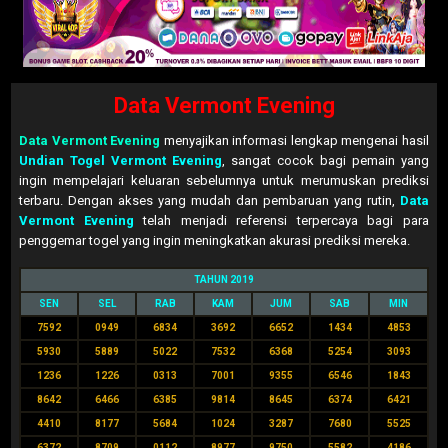
Data Vermont Evening
Data Vermont Evening
menyajikan informasi lengkap mengenai hasil
Undian Togel Vermont Evening
, sangat cocok bagi pemain yang
ingin mempelajari keluaran sebelumnya untuk merumuskan prediksi
terbaru. Dengan akses yang mudah dan pembaruan yang rutin,
Data
Vermont Evening
telah menjadi referensi terpercaya bagi para
penggemar togel yang ingin meningkatkan akurasi prediksi mereka.
TAHUN 2019
SEN
SEL
RAB
KAM
JUM
SAB
MIN
7592
0949
6834
3692
6652
1434
4853
5930
5889
5022
7532
6368
5254
3093
1236
1226
0313
7001
9355
6546
1843
8642
6466
6385
9814
8645
6374
6421
4410
8177
5684
1024
3287
7680
5525
6372
8709
0112
8977
9750
5582
4186