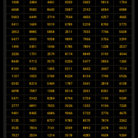
1008
2484
4461
0303
3603
9814
1704
6068
9583
8643
3087
2192
6584
6988
5602
6449
2714
7564
4656
6257
4665
0411
1609
9319
0789
5218
8700
3773
2052
8885
5858
2511
7033
7746
5638
0477
6903
9358
9899
7906
3756
3299
1490
3451
1046
5785
7859
1228
2527
2226
1731
2579
8174
8849
3193
4344
8640
9712
3573
0236
5477
3856
1265
8109
9435
1450
5311
6642
2447
7114
1107
1053
3769
8224
8134
7749
5926
0343
8214
5469
1787
3641
2818
6138
6098
7087
1368
0514
2361
8261
8637
5471
3342
8284
8794
5734
1190
9249
2777
6891
7033
3026
1333
9106
7220
9401
8465
6686
9066
5722
2776
4675
3125
1631
8737
9783
8370
7874
2262
3525
7834
7141
3309
8892
2478
6022
7027
2534
1214
3578
4283
9638
9269