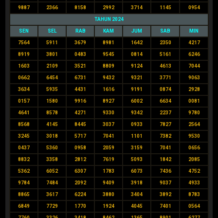
9887
2366
8158
2992
3714
1145
0954
TAHUN 2024
SEN
SEL
RAB
KAM
JUM
SAB
MIN
7564
5911
3679
8981
1642
2350
4217
8919
3801
0483
9545
0814
5161
6246
1603
2109
3521
8809
9124
4613
7044
0662
6454
6731
9432
9321
3771
9063
3634
5935
4431
1616
9191
0874
2928
0157
1580
9916
8927
6002
6634
0081
4641
8578
4271
9330
9342
2237
9780
8568
4145
8445
3037
0933
7827
2564
3245
3018
5717
7041
1101
7382
9530
0437
5360
0958
2059
3159
7041
0656
8832
3358
2812
7619
5093
1842
2085
5362
6052
6307
1783
6073
7436
4752
9784
7484
2092
9409
3918
9037
4933
8865
3617
6224
3880
3404
3892
8783
6849
7729
1770
1924
4045
7401
0564
7760
3326
3418
8462
1365
8901
6277