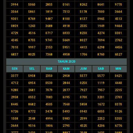
3994
5060
2855
0161
8262
8641
9770
3564
5861
1819
7313
5178
7000
3664
9301
8769
9487
8100
8137
0965
4513
0859
1243
3688
4918
2335
1949
9464
4729
4516
0717
6933
8230
4274
0301
4345
8755
9741
5669
8027
7094
2762
7010
9997
2153
5951
4413
6298
4456
6837
8025
7368
4958
1706
8760
6527
TAHUN 2020
SEN
SEL
RAB
KAM
JUM
SAB
MIN
3377
5958
2350
2958
5577
5577
0421
4712
6954
0530
2844
0250
1119
4440
9280
2681
7079
2077
7927
7957
2215
2958
0552
7083
6195
0700
3201
2703
8445
8682
4505
7560
5858
1672
0370
9726
8772
3478
5493
0943
6055
9126
1508
2548
4994
5983
2599
2252
5355
3644
9516
1806
2795
4525
4206
6776
2777
3430
3140
8897
2048
1635
0688