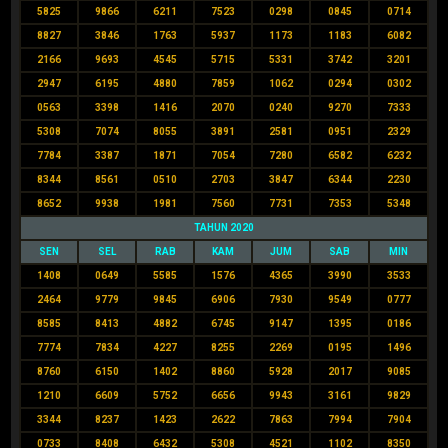
5825
9866
6211
7523
0298
0845
0714
8827
3846
1763
5937
1173
1183
6082
2166
9693
4545
5715
5331
3742
3201
2947
6195
4880
7859
1062
0294
0302
0563
3398
1416
2070
0240
9270
7333
5308
7074
8055
3891
2581
0951
2329
7784
3387
1871
7054
7280
6582
6232
8344
8561
0510
2703
3847
6344
2230
8652
9938
1981
7560
7731
7353
5348
TAHUN 2020
SEN
SEL
RAB
KAM
JUM
SAB
MIN
1408
0649
5585
1576
4365
3990
3533
2464
9779
9845
6906
7930
9549
0777
8585
8413
4882
6745
9147
1395
0186
7774
7834
4227
8255
2269
0195
1496
8760
6150
1402
8860
5928
2017
9085
1210
6609
5752
6656
9943
3161
9829
3344
8237
1423
2622
7863
7994
7904
0733
8408
6432
5308
4521
1102
8350