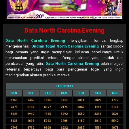
Data North Carolina Evening
Data North Carolina Evening
menyajikan informasi lengkap
mengenai hasil
Undian Togel North Carolina Evening
, sangat cocok
bagi pemain yang ingin mempelajari keluaran sebelumnya untuk
merumuskan prediksi terbaru. Dengan akses yang mudah dan
pembaruan yang rutin,
Data North Carolina Evening
telah menjadi
referensi terpercaya bagi para penggemar togel yang ingin
meningkatkan akurasi prediksi mereka.
TAHUN 2019
SEN
SEL
RAB
KAM
JUM
SAB
MIN
8953
7465
1186
3923
3054
0829
4737
2379
6195
6577
2175
0860
1254
6133
8029
6942
1996
5092
1552
3391
7521
5133
1009
5093
0408
1187
3817
5542
2795
6792
0908
6232
3857
4554
4078