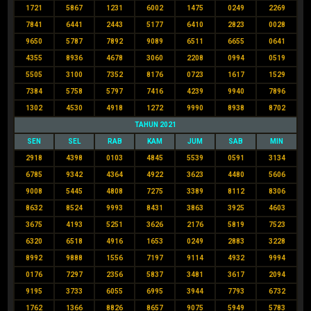
1721
5867
1231
6002
1475
0249
2269
7841
6441
2443
5177
6410
2823
0028
9650
5787
7892
9089
6511
6655
0641
4355
8936
4678
3060
2208
0994
0519
5505
3100
7352
8176
0723
1617
1529
7384
5758
5797
7416
4239
9940
7896
1302
4530
4918
1272
9990
8938
8702
TAHUN 2021
SEN
SEL
RAB
KAM
JUM
SAB
MIN
2918
4398
0103
4845
5539
0591
3134
6785
9342
4364
4922
3623
4480
5606
9008
5445
4808
7275
3389
8112
8306
8632
8524
9993
8431
3863
3925
4603
3675
4193
5251
3626
2176
5819
7523
6320
6518
4916
1653
0249
2883
3228
8992
9888
1556
7197
9114
4932
9994
0176
7297
2356
5837
3481
3617
2094
9195
3733
6055
6995
3944
7793
6732
1762
1366
8826
8657
9075
5949
5783