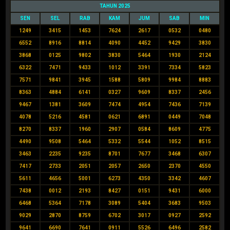
TAHUN 2025
SEN
SEL
RAB
KAM
JUM
SAB
MIN
1249
3415
1453
7624
2617
0532
0480
6552
8916
8814
4090
4452
9429
3830
3868
0125
9802
3830
5464
1930
2124
6322
7471
9433
1012
3391
7334
5823
7571
9841
3945
1588
5809
9984
8883
8363
4884
6141
0327
9609
8337
2456
9467
1381
3609
7474
4954
7436
7139
4078
5216
4581
0621
6891
0449
7048
8270
8337
1960
2907
0584
8609
4775
4490
9508
5464
5332
5544
1052
8515
3463
2235
9235
8701
7677
3468
6307
7417
2733
2051
2057
2650
2370
4550
5611
4656
5001
6273
4350
3342
4607
7438
0012
2193
8427
0151
9431
6000
6468
5364
7178
3089
5404
3683
9503
9029
2870
8759
6702
3017
0927
2592
9641
6690
7641
0911
5526
6496
2582