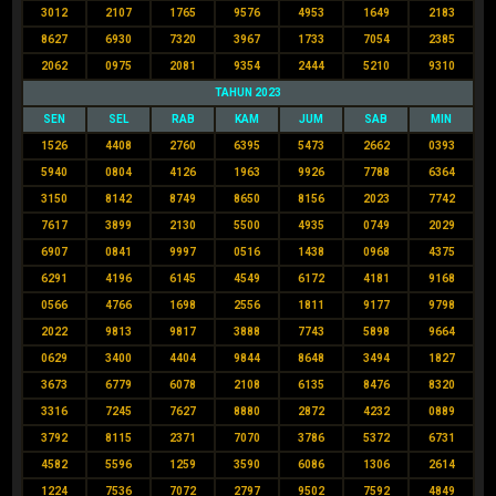
3012
2107
1765
9576
4953
1649
2183
8627
6930
7320
3967
1733
7054
2385
2062
0975
2081
9354
2444
5210
9310
TAHUN 2023
SEN
SEL
RAB
KAM
JUM
SAB
MIN
1526
4408
2760
6395
5473
2662
0393
5940
0804
4126
1963
9926
7788
6364
3150
8142
8749
8650
8156
2023
7742
7617
3899
2130
5500
4935
0749
2029
6907
0841
9997
0516
1438
0968
4375
6291
4196
6145
4549
6172
4181
9168
0566
4766
1698
2556
1811
9177
9798
2022
9813
9817
3888
7743
5898
9664
0629
3400
4404
9844
8648
3494
1827
3673
6779
6078
2108
6135
8476
8320
3316
7245
7627
8880
2872
4232
0889
3792
8115
2371
7070
3786
5372
6731
4582
5596
1259
3590
6086
1306
2614
1224
7536
7072
2797
9502
7592
4849