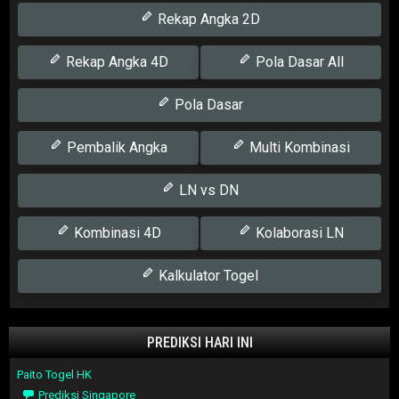
Rekap Angka 2D
Rekap Angka 4D
Pola Dasar All
Pola Dasar
Pembalik Angka
Multi Kombinasi
LN vs DN
Kombinasi 4D
Kolaborasi LN
Kalkulator Togel
PREDIKSI HARI INI
Paito Togel HK
Prediksi Singapore