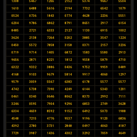
1308
5467
1265
2152
5374
9667
5504
1610
6488
5616
2194
7732
6542
1079
0524
0736
1843
0774
4628
2236
5551
6204
9786
6862
8791
8651
2917
6154
8485
2721
6333
2127
1130
6915
1002
3624
2138
7264
0202
3885
3547
1224
0450
5572
7858
3158
0371
2157
3236
0719
9714
1405
6872
1583
5580
2913
9656
2871
8221
1812
9558
5879
4710
6322
9332
3886
0436
9752
9959
0489
4168
9103
9679
5814
9917
4060
1297
9579
3059
5567
6383
6178
5577
5577
4742
5738
7390
4249
6144
5343
1201
0461
0340
0646
8062
8373
2992
7111
3246
0595
7904
9296
6853
2749
3628
6334
4659
8592
9152
6492
5073
1988
4548
7215
4776
9537
9196
9120
6836
4392
2780
3731
2848
0497
4063
4187
7729
3987
1436
4302
3292
7059
4649