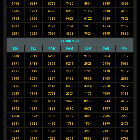
6406
6319
6733
7450
4904
3985
4066
8205
8291
4875
8286
2186
9098
4800
7924
3356
1585
9623
6122
0020
7925
4007
3790
2073
7161
2815
1224
2987
2851
0280
7667
4558
7924
5395
5982
TAHUN 2022
SEN
SEL
RAB
KAM
JUM
SAB
MIN
6980
7019
6208
4585
9151
6064
1797
8971
8418
3875
8211
2828
0736
5683
4971
9110
3924
2018
2720
8410
9192
0905
9237
3864
0135
5806
1763
2666
0472
9349
2843
8600
4384
7528
9632
7283
1178
7761
2324
1173
4309
3199
9441
3990
6184
9466
0937
6244
4857
9942
4687
4855
6390
6678
9937
3825
4250
5828
9150
5937
3080
2585
3275
8681
5612
4463
1798
1534
1899
2475
3744
7900
9523
1389
3905
7401
2761
2877
3194
1235
6501
5893
5001
8761