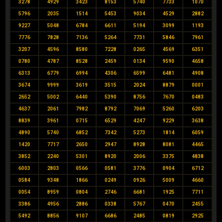
3278
4929
3423
8153
5740
7733
1070
5796
2035
1514
5453
9034
4529
2882
9227
5048
6784
6611
5194
3099
1193
7776
7828
7136
5264
7731
5846
7961
3207
4596
8580
7228
0265
4569
6351
0780
4787
8528
2459
0134
9590
4658
6313
6779
6994
4306
6599
6481
4908
3674
9999
3619
3515
2024
8879
0001
2652
5002
6440
5390
8756
7670
0483
4637
2061
7982
8792
7069
5260
6203
8839
3961
0715
6529
4247
9229
3638
4890
5740
6852
7342
5273
1814
6059
1420
7717
2650
2947
8928
8081
4465
3852
2240
5301
8920
2006
3375
4838
6003
2803
0566
0581
3776
0904
6712
0584
9348
1866
0249
0926
5009
4660
0054
8959
0804
2746
6681
1925
7711
3386
4956
2886
0338
5767
0470
2455
5492
8856
9107
6686
2485
0819
2925