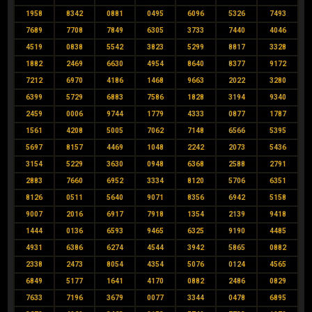
1958
8342
0881
0495
6096
5326
7493
7689
7708
7849
6305
3733
7440
4046
4519
0838
5542
3823
5299
8817
3328
1882
2469
6630
4954
8640
8377
9172
7212
6970
4186
1468
9663
2022
3280
6399
5729
6883
7586
1828
3194
9340
2459
0006
9744
1779
4333
0877
1787
1561
4208
5005
7062
7148
6566
5395
5697
8157
4469
1048
2242
2073
5436
3154
5229
3630
0948
6368
2588
2791
2883
7660
6952
3334
8120
5706
6351
8126
0511
5640
9071
8356
6942
5158
9007
2016
6917
7918
1354
2139
9418
1444
0136
6593
9465
6325
9190
4485
4931
6386
6274
4544
3942
5865
0882
2338
2473
8054
4354
5076
0124
4565
6849
5177
1641
4170
0882
2486
0829
7633
7196
3679
0077
3344
0478
6895