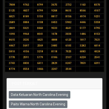
7808
9762
8799
3675
2732
1163
8370
5125
4637
8799
9268
8615
8566
4107
6821
8189
5150
8817
8156
4974
9231
2689
0884
0108
0453
5982
4446
5358
2809
5021
8460
9533
4641
5177
0795
1090
9964
8041
1078
3030
1486
8153
8615
3535
4421
4888
6123
1817
7021
4467
5697
2569
3485
6105
3282
6014
5810
4156
3218
8118
7025
6083
4024
3778
2591
5779
0186
2107
6224
2541
3743
0830
6411
2829
0247
7859
6391
8774
0554
3466
2247
2544
POST TERKAIT
Data Keluaran North Carolina Evening
Paito Warna North Carolina Evening