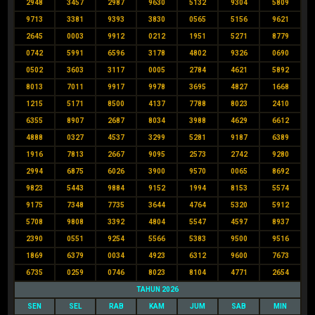
2948
3457
2987
9630
5132
9304
5809
9713
3381
9393
3830
0565
5156
9621
2645
0003
9912
0212
1951
5271
8779
0742
5991
6596
3178
4802
9326
0690
0502
3603
3117
0005
2784
4621
5892
8013
7011
9917
9978
3695
4827
1668
1215
5171
8500
4137
7788
8023
2410
6355
8907
2687
8034
3988
4629
6612
4888
0327
4537
3299
5281
9187
6389
1916
7813
2667
9095
2573
2742
9280
2994
6875
6026
3900
9570
0065
8692
9823
5443
9884
9152
1994
8153
5574
9175
7348
7735
3644
4764
5320
5912
5708
9808
3392
4804
5547
4597
8937
2390
0551
9254
5566
5383
9500
9516
1869
6379
0034
4923
6312
9600
7673
6735
0259
0746
8023
8104
4771
2654
TAHUN 2026
SEN
SEL
RAB
KAM
JUM
SAB
MIN