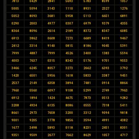
7813
0429
2841
5693
5783
8599
1057
5005
5094
3143
1110
8931
2327
1276
5052
8093
3681
5958
5113
6651
6891
0290
2003
4977
0307
6979
9379
4355
8364
8096
2614
2189
8372
8347
6085
6913
3862
0608
7273
6689
8419
9467
2412
3314
9140
0815
8186
9045
5391
7999
4887
7999
4526
3400
1383
5594
4003
7637
0315
8343
5176
9701
9553
3466
6245
8057
3273
2662
6393
3792
1420
6501
5956
1618
5833
3387
9451
2537
2149
6358
3894
7481
0914
8864
7960
5560
6097
9108
5299
2749
7963
6912
1894
1424
4675
7873
0513
9282
3208
4934
6135
8086
0555
7318
5411
8661
2973
7658
3200
3312
9094
9818
9001
9205
3778
9856
3594
4991
4382
1677
3498
5893
0118
8231
2451
8301
9351
9509
2677
7662
8629
1057
4717