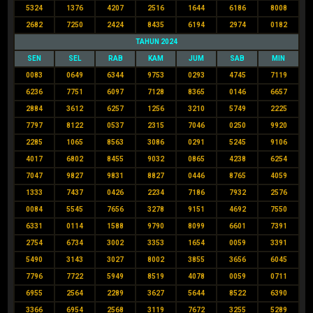
5324
1376
4207
2516
1644
6186
8008
2682
7250
2424
8435
6194
2974
0182
TAHUN 2024
SEN
SEL
RAB
KAM
JUM
SAB
MIN
0083
0649
6344
9753
0293
4745
7119
6236
7751
6097
7128
8365
0146
6657
2884
3612
6257
1256
3210
5749
2225
7797
8122
0537
2315
7046
0250
9920
2285
1065
8563
3086
0291
5245
9106
4017
6802
8455
9032
0865
4238
6254
7047
9827
9831
8827
0446
8765
4059
1333
7437
0426
2234
7186
7932
2576
0084
5545
7656
3278
9151
4692
7550
6331
0114
1588
9790
8099
6601
7391
2754
6734
3002
3353
1654
0059
3391
5490
3143
3027
8002
3855
3656
6045
7796
7722
5949
8519
4078
0059
0711
6955
2564
2289
3627
5644
8522
6390
3366
6954
2568
3119
7672
3255
5289