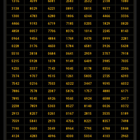
1316
4599
6081
2583
2532
2738
1080
3138
8029
6221
0891
5815
9577
5944
1300
4783
6280
1806
6344
4466
3336
4466
9193
6719
7185
0205
1829
0820
4858
0057
7706
8376
1014
2245
8143
0964
9456
4884
1769
0470
0999
2281
0228
3176
4650
5784
6581
3926
5638
5510
3818
0684
0641
2959
3707
7918
5215
5928
1078
9149
6409
3985
7035
9230
3337
7143
9045
0178
0356
2306
7374
9707
9515
1261
5835
2725
6393
7542
0216
7503
6322
3447
9595
6032
7886
7578
2387
5876
1757
4880
6171
7895
9545
6926
9565
6924
6588
2417
2238
7859
5303
8527
8140
0026
0372
2913
8207
0261
0167
2815
3535
5189
7559
5841
2973
4756
8221
8357
7498
7190
0600
3049
8964
7795
6788
5848
4124
4283
4096
4300
5034
4103
2963