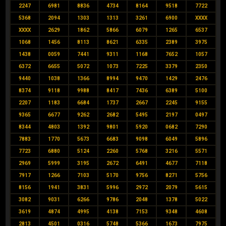
2247
6981
8836
4734
8164
9518
7722
5368
2094
1303
1313
3261
6900
XXXX
XXXX
2629
1862
5866
6079
1265
6537
1068
1456
8113
8621
6335
2389
3975
1438
0059
7441
9311
1168
7652
1057
6372
6655
5072
1073
7225
3379
2350
9440
1038
1366
8994
9470
1429
2476
8374
9118
9988
8417
7436
6389
5100
2207
1183
6684
1737
2667
2245
9155
9365
6677
9262
2682
5495
2197
0497
8344
4803
1392
9801
5920
0682
7290
7883
1770
5673
6683
9098
6049
5896
7723
6880
5124
2260
5768
3216
5571
2969
5999
3195
2672
6491
4677
7118
7917
1266
7103
5170
9756
8271
5756
8156
1941
3831
5996
2972
2079
5615
3082
9031
6266
9786
2048
1378
5022
3619
4874
4995
4138
7153
9348
4608
2813
4501
0316
5748
5366
1673
7975