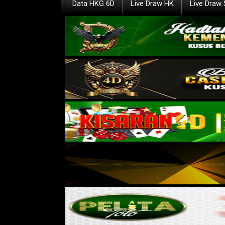
Data HKG 6D
Live Draw HK
Live Draw