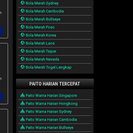
Bola Merah Sydney
Bola Merah Cambodia
n
Bola Merah Bullseye
Bola Merah Pcso
a
Bola Merah Korea
Bola Merah Laos
Bola Merah Taipei
Bola Merah Nevada
Bola Merah Togel Lengkap
n
PAITO HARIAN TERCEPAT
Paito Warna Harian Singapore
a
Paito Warna Harian Hongkong
Paito Warna Harian Sydney
Paito Warna Harian Cambodia
Paito Warna Harian Bullseye