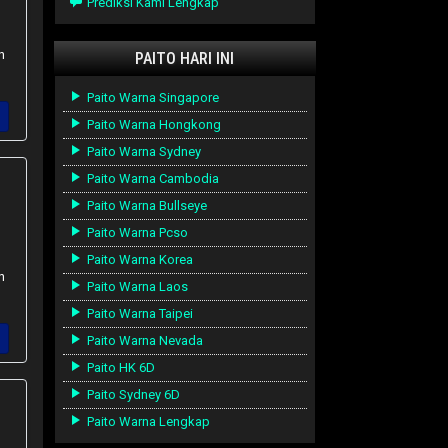
Prediksi Kami Lengkap
n
PAITO HARI INI
Paito Warna Singapore
a
Paito Warna Hongkong
Paito Warna Sydney
Paito Warna Cambodia
Paito Warna Bullseye
Paito Warna Pcso
Paito Warna Korea
n
Paito Warna Laos
Paito Warna Taipei
a
Paito Warna Nevada
Paito HK 6D
Paito Sydney 6D
Paito Warna Lengkap