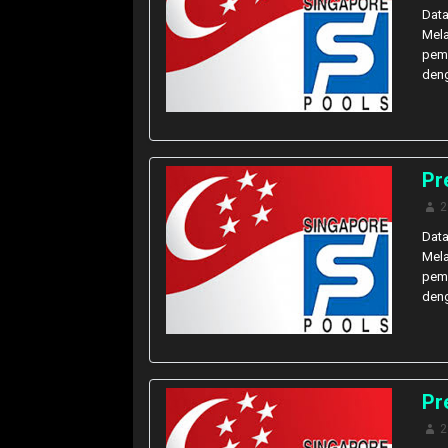
Data
Mela
pema
deng
Pr
2
Data
Mela
pema
deng
Pr
2