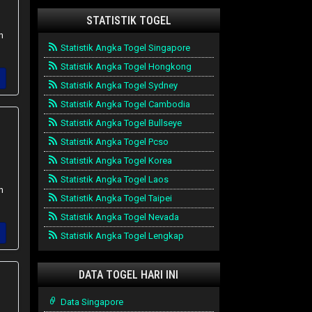
STATISTIK TOGEL
n
Statistik Angka Togel Singapore
Statistik Angka Togel Hongkong
a
Statistik Angka Togel Sydney
Statistik Angka Togel Cambodia
Statistik Angka Togel Bullseye
Statistik Angka Togel Pcso
Statistik Angka Togel Korea
Statistik Angka Togel Laos
n
Statistik Angka Togel Taipei
Statistik Angka Togel Nevada
a
Statistik Angka Togel Lengkap
DATA TOGEL HARI INI
Data Singapore