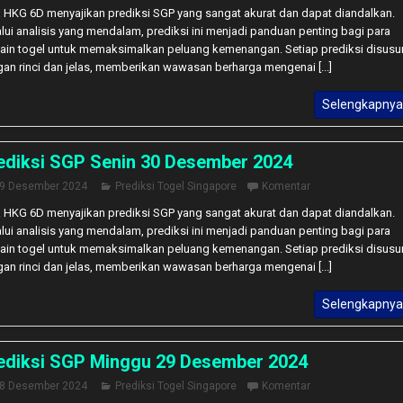
 HKG 6D menyajikan prediksi SGP yang sangat akurat dan dapat diandalkan.
lui analisis yang mendalam, prediksi ini menjadi panduan penting bagi para
in togel untuk memaksimalkan peluang kemenangan. Setiap prediksi disusu
an rinci dan jelas, memberikan wawasan berharga mengenai [...]
Selengkapny
ediksi SGP Senin 30 Desember 2024
9 Desember 2024
Prediksi Togel Singapore
Komentar
 HKG 6D menyajikan prediksi SGP yang sangat akurat dan dapat diandalkan.
lui analisis yang mendalam, prediksi ini menjadi panduan penting bagi para
in togel untuk memaksimalkan peluang kemenangan. Setiap prediksi disusu
an rinci dan jelas, memberikan wawasan berharga mengenai [...]
Selengkapny
ediksi SGP Minggu 29 Desember 2024
8 Desember 2024
Prediksi Togel Singapore
Komentar