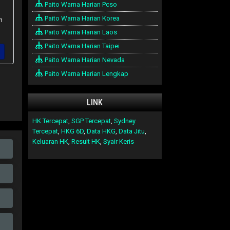
Paito Warna Harian Pcso
Paito Warna Harian Korea
n
Paito Warna Harian Laos
Paito Warna Harian Taipei
a
Paito Warna Harian Nevada
Paito Warna Harian Lengkap
LINK
HK Tercepat
,
SGP Tercepat
,
Sydney
Tercepat
,
HKG 6D
,
Data HKG
,
Data Jitu
,
Keluaran HK
,
Result HK
,
Syair Keris