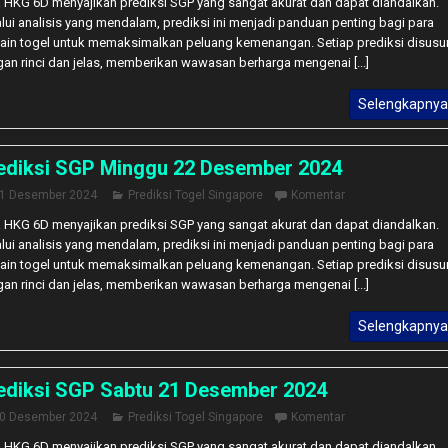
 HKG 6D menyajikan prediksi SGP yang sangat akurat dan dapat diandalkan.
lui analisis yang mendalam, prediksi ini menjadi panduan penting bagi para
in togel untuk memaksimalkan peluang kemenangan. Setiap prediksi disusu
an rinci dan jelas, memberikan wawasan berharga mengenai [...]
Selengkapny
ediksi SGP Minggu 22 Desember 2024
1 Desember 2024
Prediksi Togel Singapore
Komentar
 HKG 6D menyajikan prediksi SGP yang sangat akurat dan dapat diandalkan.
lui analisis yang mendalam, prediksi ini menjadi panduan penting bagi para
in togel untuk memaksimalkan peluang kemenangan. Setiap prediksi disusu
an rinci dan jelas, memberikan wawasan berharga mengenai [...]
Selengkapny
ediksi SGP Sabtu 21 Desember 2024
0 Desember 2024
Prediksi Togel Singapore
Komentar
 HKG 6D menyajikan prediksi SGP yang sangat akurat dan dapat diandalkan.